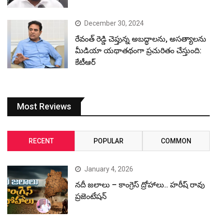
December 30, 2024
రేవంత్ రెడ్డి చెప్తున్న అబద్ధాలను, అసత్యాలను
మీడియా యథాతథంగా ప్రచురితం చేస్తుంది:
కేటీఆర్
Most Reviews
RECENT
POPULAR
COMMON
January 4, 2026
నదీ జలాలు – కాంగ్రెస్ ద్రోహాలు.. హరీష్ రావు
ప్రజెంటేషన్