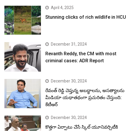
April 4, 2025
Stunning clicks of rich wildlife in HCU
December 31, 2024
Revanth Reddy, the CM with most
criminal cases: ADR Report
December 30, 2024
రేవంత్ రెడ్డి చెప్తున్న అబద్ధాలను, అసత్యాలను
మీడియా యథాతథంగా ప్రచురితం చేస్తుంది:
కేటీఆర్
December 30, 2024
కొత్తగా ఏర్పాటు చేసే స్కిల్ యూనివర్సిటీకి