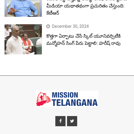
మీడియా యథాతథంగా ప్రచురితం చేస్తుంది:
కేటీఆర్
December 30, 2024
కొత్తగా ఏర్పాటు చేసే స్కిల్ యూనివర్సిటీకి
మన్మోహన్ సింగ్ పేరు పెట్టాలి: హరీష్ రావు