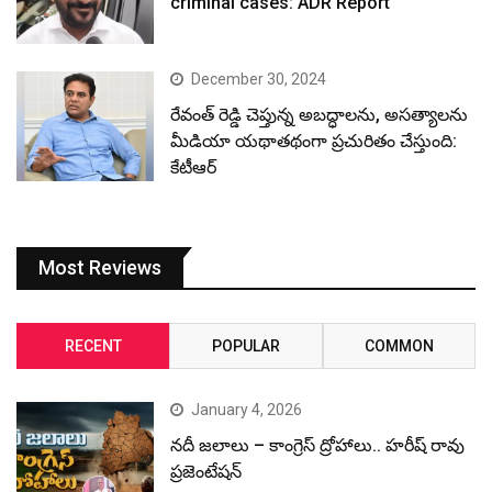
criminal cases: ADR Report
December 30, 2024
రేవంత్ రెడ్డి చెప్తున్న అబద్ధాలను, అసత్యాలను
మీడియా యథాతథంగా ప్రచురితం చేస్తుంది:
కేటీఆర్
Most Reviews
RECENT
POPULAR
COMMON
January 4, 2026
నదీ జలాలు – కాంగ్రెస్ ద్రోహాలు.. హరీష్ రావు
ప్రజెంటేషన్