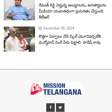
రేవంత్ రెడ్డి చెప్తున్న అబద్ధాలను, అసత్యాలను
మీడియా యథాతథంగా ప్రచురితం చేస్తుంది:
కేటీఆర్
December 30, 2024
కొత్తగా ఏర్పాటు చేసే స్కిల్ యూనివర్సిటీకి
మన్మోహన్ సింగ్ పేరు పెట్టాలి: హరీష్ రావు