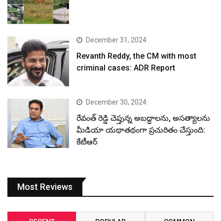
December 31, 2024
Revanth Reddy, the CM with most
criminal cases: ADR Report
December 30, 2024
రేవంత్ రెడ్డి చెప్తున్న అబద్ధాలను, అసత్యాలను
మీడియా యథాతథంగా ప్రచురితం చేస్తుంది:
కేటీఆర్
Most Reviews