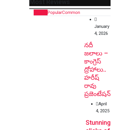
Most Reviews
Recent
Popular
Common
January
4, 2026
నదీ
జలాలు –
కాంగ్రెస్
ద్రోహాలు..
హరీష్
రావు
ప్రజెంటేషన్
April
4, 2025
Stunning