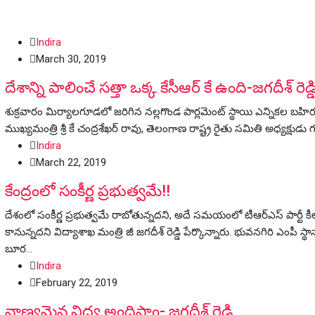
Indira
March 30, 2019
దేశాన్ని పాలించే సత్తా ఒక్క కేసీఆర్ కే ఉంది-జగదీశ్ రెడ్డ
శుక్రవారం మిర్యాలగూడలో జరిగిన నల్లగొండ పార్లమెంట్ స్థాయి ఎన్నికల బహ
ముఖ్యమంత్రి శ్రీ కే చంద్రశేఖర్ రావు, తెలంగాణ రాష్ట్ర రైతు సమితి అధ్యక్షుడు గ
Indira
March 22, 2019
కేంద్రంలో సంకీర్ణ ప్రభుత్వమే!!
దేశంలో సంకీర్ణ ప్రభుత్వమే రాబోతున్నదని, అదే సమయంలో టీఆర్ఎస్ పార్టీ క
కానున్నదని విద్యాశాఖ మంత్రి జీ జగదీశ్ రెడ్డి పేర్కొన్నారు. భువనగిరి ఎంపీ స్థా
బూర…
Indira
February 22, 2019
నాణ్యమైన విద్య అందిస్తాం- జగదీశ్ రెడ్డి