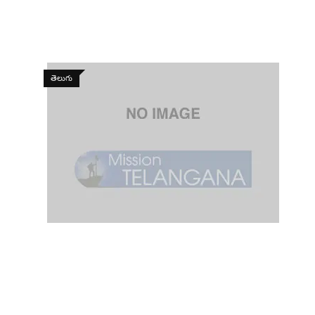
తెలుగు