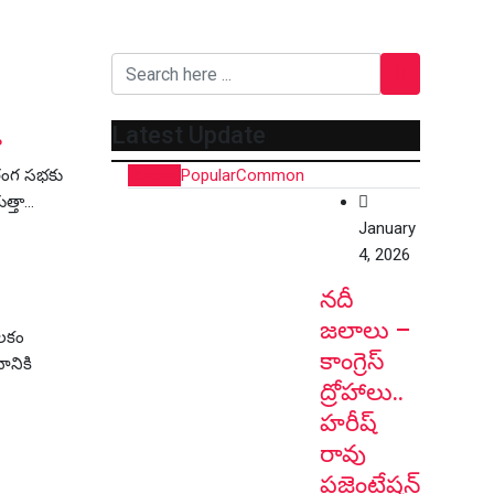
Latest Update
ి
Recent
Popular
Common
ిరంగ సభకు
ుత్తా…
January
4, 2026
నదీ
జలాలు –
ీలకం
కాంగ్రెస్
నానికి
ద్రోహాలు..
హరీష్
రావు
ప్రజెంటేషన్