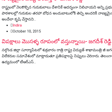
రాష్ట్రంలో నెలకొల్పిన గురుకులాలు దేశానికే ఆదర్శంగా నిలిచాయని అన్ని ప్రభ
పాఠశాలల్లో గురుకుల తరహా బోధన అందుబాటులోకి తెచ్చి అందరికీ నాణ్యమైన
అందేలా కృషి చేస్తానని…
Indira
October 10, 2015
విపక్షాలు మొసళ్ళ రూపంలో వస్తున్నాయి- జగదీశ్ రెడ్డి
నల్గొండ జిల్లా సూర్యాపేటలో శుక్రవారం రాత్రి రాష్ట్ర విద్యుత్ శాఖామంత్రి జీ జగదీశ
విలేకరుల సమావేశంలో మాట్లాడుతూ ప్రతిపక్షాలపై నిప్పులు చెరిగారు. తెలంగ
ఉద్యమంలో టీఆర్ఎస్…