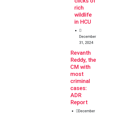
clicks of
rich
wildlife
in HCU
December
31, 2024
Revanth
Reddy, the
CM with
most
criminal
cases:
ADR
Report
December