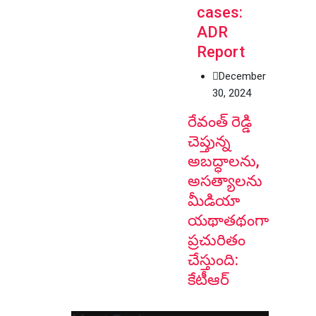
cases:
ADR
Report
December
30, 2024
రేవంత్ రెడ్డి
చెప్తున్న
అబద్ధాలను,
అసత్యాలను
మీడియా
యథాతథంగా
ప్రచురితం
చేస్తుంది:
కేటీఆర్