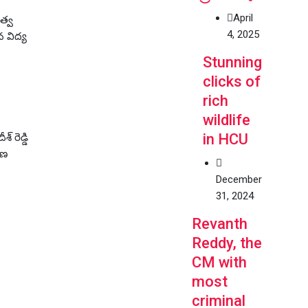
April
ుత్వ
4, 2025
 విద్య
Stunning
clicks of
rich
wildlife
in HCU
్ రెడ్డి
ాణ
December
31, 2024
Revanth
Reddy, the
CM with
most
criminal