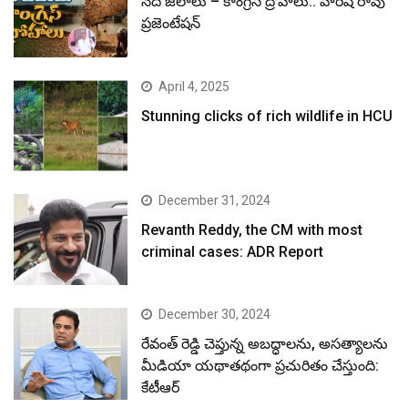
నదీ జలాలు – కాంగ్రెస్ ద్రోహాలు.. హరీష్ రావు
ప్రజెంటేషన్
April 4, 2025
Stunning clicks of rich wildlife in HCU
December 31, 2024
Revanth Reddy, the CM with most
criminal cases: ADR Report
December 30, 2024
రేవంత్ రెడ్డి చెప్తున్న అబద్ధాలను, అసత్యాలను
మీడియా యథాతథంగా ప్రచురితం చేస్తుంది:
కేటీఆర్