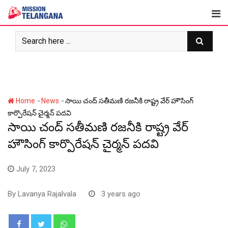
Skip
to
content
-
-
Home
News
సాయి చంద్ సతీమణి రజనీకి రాష్ట్ర వేర్ హౌసింగ్
కార్పొరేషన్ చైర్మన్ పదవి
సాయి చంద్ సతీమణి రజనీకి రాష్ట్ర వేర్
హౌసింగ్ కార్పొరేషన్ చైర్మన్ పదవి
July 7, 2023
By
Lavanya Rajalvala
3 years ago
Whatsapp