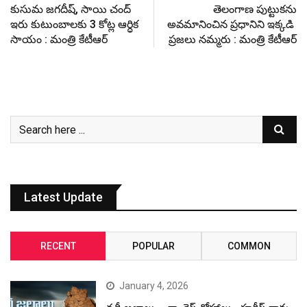
కుసుమ జగదీష్, సాయి చంద్
తెలంగాణ పుట్టుకను
ఇరు కుటుంబాలకు 3 కోట్ల ఆర్ధిక
అవమానించిన ప్రధానిని ఇక్కడి
సాయం : మంత్రి కేటీఆర్‌
ప్రజలు నమ్మరు : మంత్రి కేటీఆర్
Latest Update
RECENT
POPULAR
COMMON
January 4, 2026