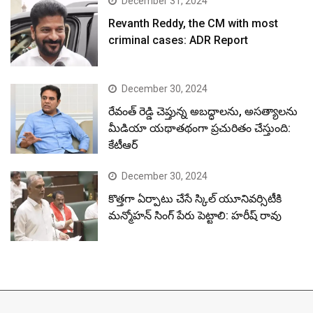
December 31, 2024
Revanth Reddy, the CM with most
criminal cases: ADR Report
December 30, 2024
రేవంత్ రెడ్డి చెప్తున్న అబద్ధాలను, అసత్యాలను
మీడియా యథాతథంగా ప్రచురితం చేస్తుంది:
కేటీఆర్
December 30, 2024
కొత్తగా ఏర్పాటు చేసే స్కిల్ యూనివర్సిటీకి
మన్మోహన్ సింగ్ పేరు పెట్టాలి: హరీష్ రావు