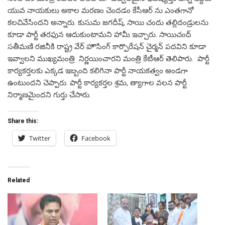
యువ నాయకులు అకాల మరణం చెందడం కేసీఆర్ ను ఎంతగానో
కలచివేసిందని అన్నారు. కుసుమ జగదీష్, సాయి చందు తల్లిదండ్రులను
కూడా పార్టీ తరఫున ఆదుకుంటామని హామీ ఇచ్చారు. సాయిచంద్
సతీమణి రజినీకి రాష్ట్ర వేర్ హౌసింగ్ కార్పొరేషన్ చైర్మన్ పదవిని కూడా
ఇవ్వాలని ముఖ్యమంత్రి నిర్ణయించారని మంత్రి కేటీఆర్ తెలిపారు. పార్టీ
కార్యకర్తలకు ఎక్కడ ఇబ్బంది కలిగినా పార్టీ నాయకత్వం అండగా
ఉంటుందని చెప్పారు. పార్టీ కార్యకర్తల శ్రమ, త్యాగాల వలన పార్టీ
నిర్మాణమైందని గుర్తు చేసారు.
Share this:
Twitter
Facebook
Related