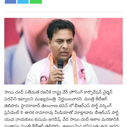
సాయి చంద్ సతీమణి రజనీకి రాష్ట్ర వేర్ హౌసింగ్ కార్పొరేషన్ చైర్మన్
పదవిని ఇవ్వాలని ముఖ్యమంత్రి నిర్ణయించారని మంత్రి కేటీఆర్
తెలిపారు. హైదరాబాద్‌ తెలంగాణ భవన్ లో బీఆర్ఎస్ పార్టీ వర్కింగ్
ప్రెసిడెంట్ కె. తారక రామారావు మీడియాతో మాట్లాడారు. బీఆర్ఎస్ పార్టీ
యువ నాయకులు కుసుమ జగదీష్, వేద సాయి చంద్ అకాల మరణానికి
సంతాపం మంత్రి కేటీఆర్ తెలిపారు. ఉజ్వలమైన భవిష్యత్తు ఉన్న ఇద్దరు