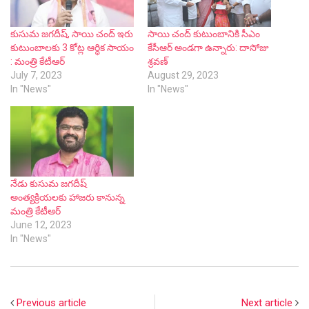
కుసుమ జగదీష్, సాయి చంద్ ఇరు
సాయి చంద్ కుటుంబానికి సీఎం
కుటుంబాలకు 3 కోట్ల ఆర్ధిక సాయం
కేసీఆర్ అండగా ఉన్నారు: దాసోజు
: మంత్రి కేటీఆర్‌
శ్రవణ్
July 7, 2023
August 29, 2023
In "News"
In "News"
నేడు కుసుమ జగదీష్
అంత్యక్రియలకు హాజరు కానున్న
మంత్రి కేటీఆర్
June 12, 2023
In "News"
Previous article
Next article