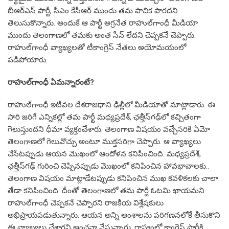
బీఆర్ఎస్ పార్టీ, సీఎం కేసీఆర్ ముందు త‌మ పాచిక పార‌ద‌ని
తెలుసుకొన్నారు. అందుకే ఆ పార్టీ అగ్ర‌నేత రాహుల్‌గాంధీ మీడియా
ముందు తెలంగాణ‌లో త‌మకు అంత సీన్ లేద‌ని చెప్ప‌క‌నే చెప్పారు.
రాహుల్‌గాంధీ వ్యాఖ్య‌ల‌తో టీకాంగ్రెస్ నేత‌లు అయోమ‌యంలో
ప‌డిపోయారు.
రాహుల్‌గాంధీ ఏమ‌న్నారంటే?
రాహుల్‌గాంధీ ఇటీవ‌ల దేశ‌రాజ‌ధాని ఢిల్లీలో మీడియాతో మాట్లాడారు. ఈ
సారి జ‌రిగే ఎన్నిక‌ల్లో త‌మ పార్టీ మ‌ధ్య‌ప్ర‌దేశ్‌, ఛ‌త్తీస్‌గ‌ఢ్‌లో క‌చ్చితంగా
గెలుస్తుంద‌ని ధీమా వ్య‌క్తంచేశారు. తెలంగాణ విష‌యం వ‌చ్చేస‌రికి ఏమో
తెలంగాణ‌లో గెలువొచ్చు అంటూ ముక్త‌స‌రిగా చెప్పారు. ఆ వ్యాఖ్య‌లు
చేసేట‌ప్పుడు ఆయ‌న మొఖంలో ఆందోళ‌న క‌నిపించింది. మ‌ధ్య‌ప్ర‌దేశ్‌,
ఛ‌త్తీస్‌గ‌ఢ్ గురించి చెప్పిన‌ప్పుడు మొఖంలో కనిపించిన హావ‌భావాల‌కు..
తెలంగాణ విష‌యం మాట్లాడేట‌ప్పుడు క‌నిపించిన ముఖ క‌వ‌ళిక‌ల‌కు చాలా
తేడా క‌నిపించింది. దీంతో తెలంగాణ‌లో త‌మ పార్టీ ఓట‌మి ఖాయ‌మ‌ని
రాహుల్‌గాంధీ చెప్ప‌క‌నే చెప్పార‌ని రాజ‌కీయ విశ్లేష‌కులు
అభిప్రాయ‌ప‌డుతున్నారు. ఆయ‌న అన్ని అంశాల‌ను ప‌రిగ‌ణ‌న‌లోకే తీసుకొని
ఈ వ్యాఖ్య‌లు చేశార‌ని అంచ‌నా వేస్తున్నారు. రాష్ట్రంలో కాంగ్రెస్ పార్టీకి