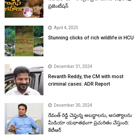
ప్రజెంటేషన్
April 4, 2025
Stunning clicks of rich wildlife in HCU
December 31, 2024
Revanth Reddy, the CM with most
criminal cases: ADR Report
December 30, 2024
రేవంత్ రెడ్డి చెప్తున్న అబద్ధాలను, అసత్యాలను
మీడియా యథాతథంగా ప్రచురితం చేస్తుంది:
కేటీఆర్