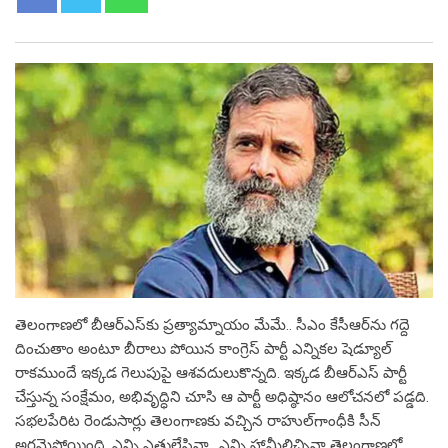
తెలంగాణ‌లో బీఆర్ఎస్‌కు ప్ర‌త్యామ్నాయం మేమే.. సీఎం కేసీఆర్‌ను గ‌ద్దె
దించుతాం అంటూ బీరాలు పోయిన కాంగ్రెస్ పార్టీ ఎన్నిక‌ల షెడ్యూల్
రాక‌ముందే ఇక్క‌డ గెలుపుపై ఆశ‌వ‌దులుకొన్న‌ది. ఇక్క‌డ బీఆర్ఎస్ పార్టీ
చేస్తున్న‌ సంక్షేమం, అభివృద్ధిని చూసి ఆ పార్టీ అధిష్ఠానం ఆలోచ‌న‌లో ప‌డ్డ‌ది.
స‌భ‌ల‌పేరిట రెండుసార్లు తెలంగాణ‌కు వ‌చ్చిన రాహుల్‌గాంధీకి సీన్
అర్థ‌మైపోయింది. ఎన్ని ఎత్తులేసినా.. ఎన్ని హామీలిచ్చినా తెలంగాణలో