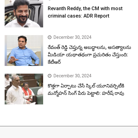
Revanth Reddy, the CM with most
criminal cases: ADR Report
December 30, 2024
రేవంత్ రెడ్డి చెప్తున్న అబద్ధాలను, అసత్యాలను
మీడియా యథాతథంగా ప్రచురితం చేస్తుంది:
కేటీఆర్
December 30, 2024
కొత్తగా ఏర్పాటు చేసే స్కిల్ యూనివర్సిటీకి
మన్మోహన్ సింగ్ పేరు పెట్టాలి: హరీష్ రావు