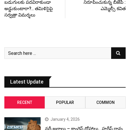
బ‌డుగుల‌కు ప‌ద‌విరాకుండా
నిరూపించుకున్న బీజేపీ :
అడ్డుకుంటారా?.. త‌మిళిసైపై
ఎమ్మెల్సీ కవిత
స‌ర్వ‌త్రా విమ‌ర్శ‌లు
Latest Update
RECENT
POPULAR
COMMON
January 4, 2026
నదీ జలాలు – కాంగ్రెస్ ద్రోహాలు.. హరీష్ రావు