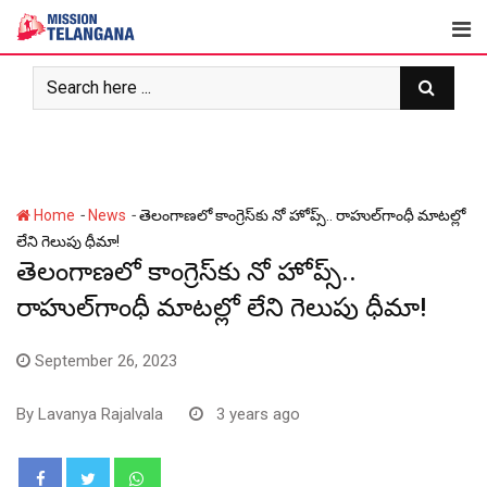
Skip
to
content
-
-
Home
News
తెలంగాణ‌లో కాంగ్రెస్‌కు నో హోప్స్‌.. రాహుల్‌గాంధీ మాట‌ల్లో
లేని గెలుపు ధీమా!
తెలంగాణ‌లో కాంగ్రెస్‌కు నో హోప్స్‌..
రాహుల్‌గాంధీ మాట‌ల్లో లేని గెలుపు ధీమా!
September 26, 2023
By
Lavanya Rajalvala
3 years ago
Whatsapp