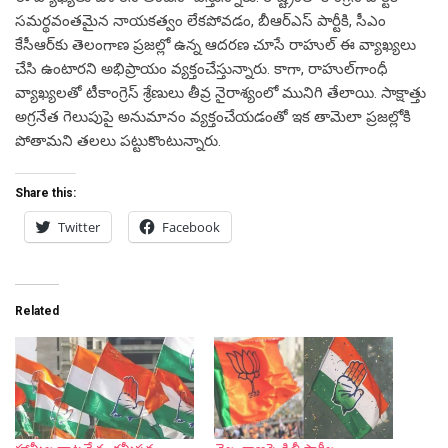
స‌మ‌ర్థ‌వంతమైన నాయ‌క‌త్వం లేక‌పోవ‌డం, బీఆర్ఎస్ పార్టీకి, సీఎం
కేసీఆర్‌కు తెలంగాణ ప్ర‌జ‌ల్లో ఉన్న ఆద‌ర‌ణ చూసే రాహుల్ ఈ వ్యాఖ్య‌లు
చేసి ఉంటార‌ని అభిప్రాయం వ్య‌క్తంచేస్తున్నారు. కాగా, రాహుల్‌గాంధీ
వ్యాఖ్య‌ల‌తో టీకాంగ్రెస్ శ్రేణులు తీవ్ర నైరాశ్యంలో మునిగి తేలాయి. సాక్షాత్తు
అగ్ర‌నేత గెలుపుపై అనుమానం వ్య‌క్తంచేయ‌డంతో ఇక తామెలా ప్ర‌జల్లోకి
పోతామ‌ని త‌ల‌లు ప‌ట్టుకొంటున్నారు.
Share this:
Twitter
Facebook
Related