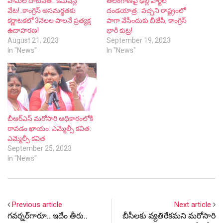
హామీల దాట‌వేత‌.. క‌మీష‌న్ల
తెలంగాణ‌పై ఢిల్లీ పార్టీల
వేట‌!..కాంగ్రెస్ అస‌మ‌ర్థ‌త‌కు
దండ‌యాత్ర‌.. ప‌చ్చ‌ని రాష్ట్రంలో
కర్ణాట‌క‌లో 3నెల‌ల‌ పాల‌నే ప్ర‌త్య‌క్ష
పాగా వేసేందుకు బీజేపీ, కాంగ్రెస్
ఉదాహ‌ర‌ణ‌!
భారీ కుట్ర‌!
August 21, 2023
September 19, 2023
In "News"
In "News"
బీఆర్ఎస్ మరోసారి అధికారంలోకి
రావడం ఖాయం: ఎమ్మెల్సీ కవిత:
ఎమ్మెల్సీ కవిత
September 25, 2023
In "News"
Previous article
Next article
గ‌వ‌ర్న‌ర్‌గారూ.. ఇదేం తీరు..
బీసీలకు వ్యతిరేకమని మరోసారి