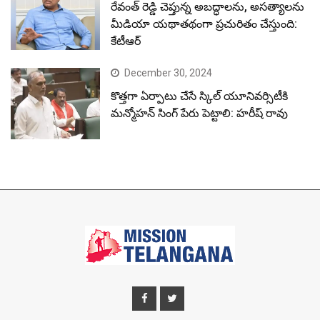
రేవంత్ రెడ్డి చెప్తున్న అబద్ధాలను, అసత్యాలను
మీడియా యథాతథంగా ప్రచురితం చేస్తుంది:
కేటీఆర్
December 30, 2024
కొత్తగా ఏర్పాటు చేసే స్కిల్ యూనివర్సిటీకి
మన్మోహన్ సింగ్ పేరు పెట్టాలి: హరీష్ రావు