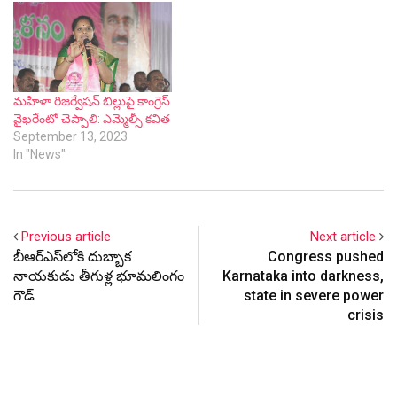
మహిళా రిజర్వేషన్ బిల్లుపై కాంగ్రెస్
వైఖరేంటో చెప్పాలి: ఎమ్మెల్సీ కవిత
September 13, 2023
In "News"
Previous article
Next article
బీఆర్ఎస్‌లోకి దుబ్బాక
Congress pushed
నాయకుడు తీగుళ్ల భూమలింగం
Karnataka into darkness,
గౌడ్‌
state in severe power
crisis