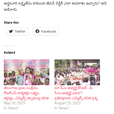
అడ్డలూరి లక్ష్మణ్‌ను కాకుండా జీవన్ రెడ్డికి ఎలా అవకాశం ఇచ్చారు? అని
అడిగారు.
Share this:
Twitter
Facebook
Related
తెలంగాణ ప్రజల సంక్షేమం
మా సీఎం అభ్యర్థి కేసీఆర్.. మీ
బీఆర్ఎస్ కార్యకర్తల లక్ష్యం,
సీఎం అభ్యర్థి ఎవరు?:
కర్తవ్యం :ఎమ్మెల్సీ కల్వకుంట్ల కవిత
ప్రతిపక్షాలకు ఎమ్మెల్సీ కవిత ప్రశ్న
May 30, 2023
August 25, 2023
In "News"
In "News"