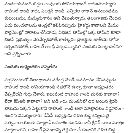
వందలాదిమంది బిడ్డల చావులకు సోనియాగాంధీ కారణమయ్యారు.
రాహుల్ గాంధీ కాదు, ఎలక్షన్ గాంధీ. ఎన్నికల రాగానే అనుబంధము,
కుటుంబము, మన్నుమశానం అని చెబుతున్నారు. తెలంగాణకు చెందిన
ఏడు మండలాలను ఆంధ్రలో కలిపినప్పుడు, హైకోర్టు కావాలని మేము
పార్లమెంట్లో పోరాటం చేసినాడు, విభజన హామీల్లో ఒక్క హామీని కూడా
బిజెపి ప్రభుత్వం నెరవేర్చకపోతే, కాలేశ్వరం ప్రాజెక్టుకు జాతీయ హోదా
కల్పించకపోతే, రాహుల్ గాంధీ ఎక్కడున్నారు? ఎందుకు మాట్లాడలేదు?
అని ప్రశ్నించారు.
ఎందుకు అభ్యంతరం చెప్పలేదు
పార్లమెంటులో తెలంగాణను నరేంద్ర మోడీ అవమానం చేసినప్పుడు
రాహుల్ గాంధీ సోనియాగాంధీ సభలోనే ఉన్నా కూడా అభ్యంతరం
చెప్పలేదని గుర్తు చేశారు. ఇటువంటి రాహుల్ గాంధీ మనకు కావాలా?
లేదా కేసీఆర్ కావాలా? అని అడిగారు. మంథనిలో దొర అయిన శ్రీధర్
బాబును పక్కన పెట్టుకొని రాహుల్ గాంధీ అలా మాట్లాడటం విడ్డూరంగా
ఉందని విమర్శించారు. డీసీసీ అధ్యక్షుడు దళిత బిడ్డ కవ్వంపల్లి
సత్యనారాయణకు మాట్లాడే అవకాశం ఉండదు కానీ శ్రీధర్ బాబు మాత్రం
మాట్లాడారని, రాహుల్ ప్రసంగాన్ని తర్జుమా చేయడానికి దళిత బిడ్డ