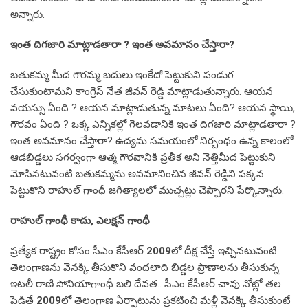
అన్నారు.
ఇంత దిగజారి మాట్లాడతారా ? ఇంత అవమానం చేస్తారా?
బతుకమ్మ మీద గౌరమ్మ బదులు ఇంకేదో పెట్టుకుని పండుగ
చేసుకుంటామని కాంగ్రెస్ నేత జీవన్ రెడ్డి మాట్లాడుతున్నారు. ఆయన
వయస్సు ఏంది ? ఆయన మాట్లాడుతున్న మాటలు ఏంది? ఆయన స్థాయి,
గౌరవం ఏంది ? ఒక్క ఎన్నికల్లో గెలవడానికి ఇంత దిగజారి మాట్లాడతారా ?
ఇంత అవమానం చేస్తారా? ఉద్యమ సమయంలో నిర్బంధం ఉన్న కాలంలో
ఆడబిడ్డలు సగర్వంగా ఆత్మ గౌరవానికి ప్రతీక అని నెత్తిమీద పెట్టుకుని
మోసినటువంటి బతుకమ్మను అవమానించిన జీవన్ రెడ్డిని పక్కన
పెట్టుకొని రాహుల్ గాంధీ జగిత్యాలలో ముచ్చట్లు చెప్పారని పేర్కొన్నారు.
రాహుల్ గాంధీ కాదు, ఎలక్షన్ గాంధీ
ప్రత్యేక రాష్ట్రం కోసం సీఎం కేసీఆర్
2009
లో దీక్ష చేస్తే ఇచ్చినటువంటి
తెలంగాణను వెనక్కి తీసుకొని వందలాది బిడ్డల ప్రాణాలను తీసుకున్న
ఇటలీ రాణి సోనియాగాంధీ బలి దేవత.. సీఎం కేసీఆర్ చావు నోట్లో తల
పెడితే
2009
లో తెలంగాణ ఏర్పాటును ప్రకటించి మళ్లీ వెనక్కి తీసుకుంటే