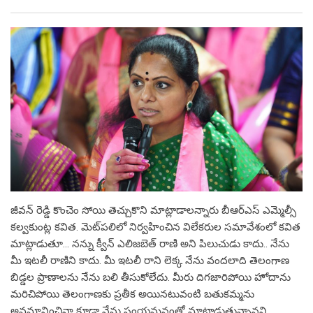
జీవన్ రెడ్డి కొంచెం సోయి తెచ్చుకొని మాట్లాడాలన్నారు బీఆర్ఎస్ ఎమ్మెల్సీ
కల్వకుంట్ల కవిత. మెట్‌పలిలో నిర్వహించిన విలేకరుల సమావేశంలో కవిత
మాట్లాడుతూ… నన్ను క్వీన్ ఎలిజబెత్ రాణి అని పిలుచుడు కాదు.. నేను
మీ ఇటలీ రాణిని కాదు. మీ ఇటలీ రాని లెక్క నేను వందలాది తెలంగాణ
బిడ్డల ప్రాణాలను నేను బలి తీసుకోలేదు. మీరు దిగజారిపోయి హోదాను
మరిచిపోయి తెలంగాణకు ప్రతీక అయినటువంటి బతుకమ్మను
అవమానించినా కూడా నేను సంయమనంతో మాట్లాడుతున్నానని