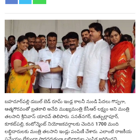
బహదూర్‌పల్లి డబుల్ బెడ్ రూమ్ ఇండ్ల కాలనీ నుండి పేదలు గొప్పగా,
ఆత్మగౌరవంతో బ్రతకాలి అనేది ముఖ్యమంత్రి కేసీఆర్ లక్ష్యం అని మంత్రి
తలసాని శ్రీనివాస్ యాదవ్ తెలిపారు. సనత్‌నగర్, కుత్బుల్లాపూర్,
కూకట్‌పల్లి, కంటోన్మెంట్ నియోజకవర్గాలకు చెందిన
1700
మంది
లబ్ధిదారులకు మంత్రి తలసాని ఇండ్లు పంపిణీ చేశారు. ఎలాంటి రాజకీయ
ప్రమేయం లేకుండా పారదర్శకంగా లబ్ధిదారుల ఎంపిక జరిగిందని