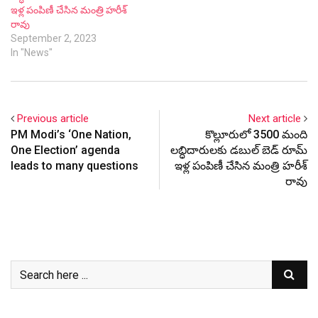
ఇళ్ల పంపిణీ చేసిన మంత్రి హరీశ్
రావు
September 2, 2023
In "News"
Previous article
Next article
PM Modi’s ‘One Nation,
కొల్లూరులో 3500 మంది
One Election’ agenda
లబ్ధిదారులకు డబుల్ బెడ్ రూమ్
leads to many questions
ఇళ్ల పంపిణీ చేసిన మంత్రి హరీశ్
రావు