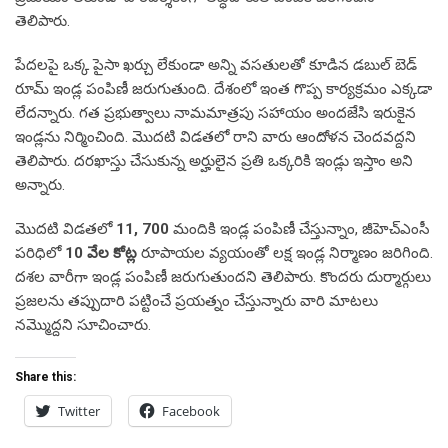
తెలిపారు.
పేదలపై ఒక్క పైసా ఖర్చు లేకుండా అన్ని వసతులతో కూడిన డబుల్ బెడ్
రూమ్ ఇండ్ల పంపిణీ జరుగుతుంది. దేశంలో ఇంత గొప్ప కార్యక్రమం ఎక్కడా
లేదన్నారు. గత ప్రభుత్వాలు నామమాత్రపు సహాయం అందజేసి ఇరుకైన
ఇండ్లను నిర్మించింది. మొదటి విడతలో రాని వారు ఆందోళన చెందవద్దని
తెలిపారు. దరఖాస్తు చేసుకున్న అర్హులైన ప్రతి ఒక్కరికి ఇండ్లు ఇస్తాం అని
అన్నారు.
మొదటి విడతలో
11, 700
మందికి ఇండ్ల పంపిణీ చేస్తున్నాం, జీహెచ్ఎంసీ
పరిధిలో
10 వేల కోట్ల
రూపాయల వ్యయంతో లక్ష ఇండ్ల నిర్మాణం జరిగింది.
దశల వారీగా ఇండ్ల పంపిణీ జరుగుతుందని తెలిపారు. కొందరు దుర్మార్గులు
ప్రజలను తప్పుదారి పట్టించే ప్రయత్నం చేస్తున్నారు వారి మాటలు
నమ్మొద్దని సూచించారు.
Share this:
Twitter
Facebook