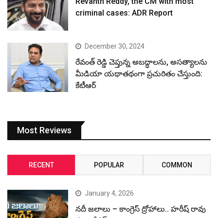
Revanth Reddy, the CM with most
criminal cases: ADR Report
December 30, 2024
రేవంత్ రెడ్డి చెప్తున్న అబద్ధాలను, అసత్యాలను
మీడియా యథాతథంగా ప్రచురితం చేస్తుంది:
కేటీఆర్
Most Reviews
RECENT
POPULAR
COMMON
January 4, 2026
నదీ జలాలు – కాంగ్రెస్ ద్రోహాలు.. హరీష్ రావు