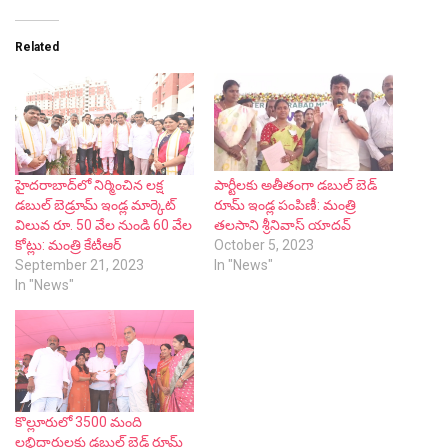
Related
హైదరాబాద్‌లో నిర్మించిన లక్ష
పార్టీలకు అతీతంగా డబుల్ బెడ్
డబుల్ బెడ్రూమ్ ఇండ్ల మార్కెట్
రూమ్ ఇండ్ల పంపిణీ: మంత్రి
విలువ రూ. 50 వేల నుండి 60 వేల
తలసాని శ్రీనివాస్ యాదవ్
కోట్లు: మంత్రి కేటీఆర్
October 5, 2023
September 21, 2023
In "News"
In "News"
కొల్లూరులో 3500 మంది
లబ్ధిదారులకు డబుల్ బెడ్ రూమ్