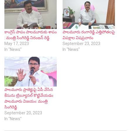
కాంగ్రెస్ పాపం పాలమూరుకు శాపం
పాలమూరు రంగారెడ్డి ఎత్తిపోతలపై
: మంత్రి సింగిరెడ్డి నిరంజన్ రెడ్డి
విపక్షాల విషప్రచారం
May 17, 2023
September 23, 2023
In "News"
In "News"
పాలమూరు ప్రాజెక్టుపై ఏపీ వేసిన
కేసును ట్రిబ్యూనల్ కొట్టివేయడం
పాలమూరు విజయం: మంత్రి
సింగిరెడ్డి
September 20, 2023
In "News"