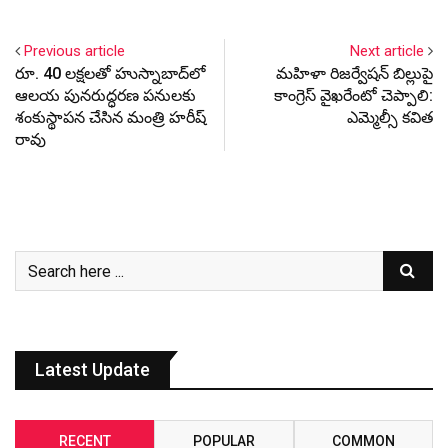
Previous article
Next article
రూ. 40 లక్షలతో హుస్నాబా‌ద్‌లో
మహిళా రిజర్వేషన్ బిల్లుపై
‌ఆలయ పునరుద్ధరణ పనులకు
కాంగ్రెస్ వైఖరేంటో చెప్పాలి:
శంకుస్థాపన చేసిన మంత్రి హరీష్
ఎమ్మెల్సీ కవిత
రావు
Latest Update
RECENT
POPULAR
COMMON