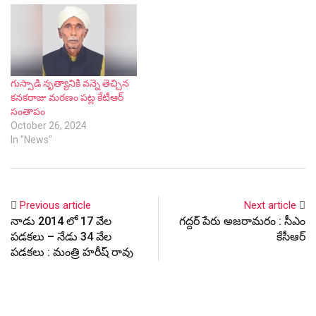
గుస్సాడి నృత్యానికి వన్నె తెచ్చిన
కనకరాజు మరణం పట్ల కేటీఆర్
సంతాపం
October 26, 2024
In "News"
Previous article
Next article
నాడు 2014 లో 17 వేల
గద్దర్ పేరు అజరామరం : సీఎం
పడకలు – నేడు 34 వేల
కేసీఆర్
పడకలు : మంత్రి హరీష్ రావు