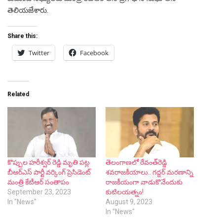
తెలియజేశారు.
Share this:
Twitter
Facebook
Related
కొప్పుల హరీశ్వర్ రెడ్డి మృతి పట్ల
తెలంగాణ‌లో రేవంత్‌రెడ్డి
బీఆర్ఎస్ పార్టీ వర్కింగ్ ప్రెసిడెంట్
శ‌వ‌రాజ‌కీయాలు.. గ‌ద్ద‌ర్ మ‌ర‌ణాన్ని
మంత్రి కేటీఆర్ సంతాపం
రాజ‌కీయంగా వాడుకొనేందుకు
September 23, 2023
కుటిల‌య‌త్నం!
In "News"
August 9, 2023
In "News"