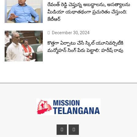
రేవంత్ రెడ్డి చెప్తున్న అబద్ధాలను, అసత్యాలను
మీడియా యథాతథంగా ప్రచురితం చేస్తుంది:
కేటీఆర్
December 30, 2024
కొత్తగా ఏర్పాటు చేసే స్కిల్ యూనివర్సిటీకి
మన్మోహన్ సింగ్ పేరు పెట్టాలి: హరీష్ రావు