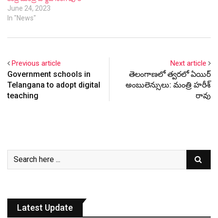
teaching
రావు
Latest Update
RECENT
POPULAR
COMMON
January 4, 2026
నదీ జలాలు – కాంగ్రెస్ ద్రోహాలు.. హరీష్ రావు
ప్రజెంటేషన్