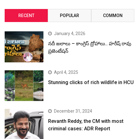
April 4, 2025
Stunning clicks of rich wildlife in HCU
December 31, 2024
Revanth Reddy, the CM with most
criminal cases: ADR Report
December 30, 2024
రేవంత్ రెడ్డి చెప్తున్న అబద్ధాలను, అసత్యాలను
మీడియా యథాతథంగా ప్రచురితం చేస్తుంది:
కేటీఆర్