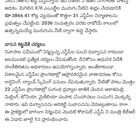
నీటిని (
46%
) శుద్ధి చేస్తున్నారు. ఇది దేశంలోని ఇతర నగరాలతో పోలిస్తే
అధికం. మిగిలిన 878 ఎంఎల్డీల మురుగు నీటిని శుభ్రం చేయడానికి
రూ.3866.41
కోట్ల వ్యయంతో కొత్తగా
31
ఎస్టీపీల నిర్మాణాలను
ప్రభుత్వం చేపట్టింది.
2036
సంవత్సరం వరకు రాబోయే కాలంలో
ఉత్పన్నమయ్యే మురుగును వీటి ద్వారా శుద్ధి చేస్తారు.
వాసన కట్టడికి చర్యలు:
నివాసాల సమీపంలో నిర్మిస్తున్న ఎస్టీపీల నుంచి దుర్వాసన రాకుండా
జలమండలి ప్రత్యేక చర్యలు చేపడుతోంది. దీనికోసం ఆధునిక విదేశీ
సాంకేతికతను అధికారులు ఉపయోగిస్తున్నారు. అంతేకాకుండా..
విశాలమైన ఎస్టీపీల ప్రాంగణాల్లో ఆహ్లాదకరమైన వాతావరణం కోసం
గార్డెనింగ్, ల్యాండ్ స్కేపింగ్ పనులు చేపడుతున్నారు. వీటితో పాటు మొత్తం
22
ఎస్టీపీల ప్రాంగణాల్లో సుగంధ ద్రవ్యాల జాతికి చెందిన ఆకాశమల్లి,
మిల్లింగ్, టోనియా, మైకేలియా చంపాక, (సింహాచలం సంపంగి) మొక్కల్ని
నాటారు. ఇవి దుర్వాసనను అరికట్టి సువాసనను వెదజల్లుతాయి. కాగా..
ఈ ప్రాజెక్టులో భాగంగా నిర్మించిన మొదటి కోకాపెట్ ఎస్టీపీ ని మంత్రి కేటీఆర్
ఈ ఏడాది జూలై
1
న ప్రారంభించారు.