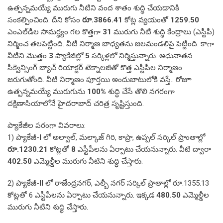
ఉత్పన్నమయ్యే మురుగు నీటిని వంద శాతం శుద్ధి చేయడానికి
సంకల్పించింది. దీని కోసం
రూ.3866.41
కోట్ల వ్యయంతో
1259.50
ఎంఎల్‌డీల సామర్థ్యం గల కొత్తగా
31
మురుగు నీటి శుద్ధి కేంద్రాలు (ఎస్టీపీ)
నిర్మించ తలపెట్టింది. వీటి నిర్మాణ బాధ్యతను జలమండలిపై పెట్టింది. కాగా
వీటిని మొత్తం
3
ప్యాకేజీల్లో
5
సర్కిళ్లలో నిర్మిస్తున్నారు. అధునాతన
సీక్వెన్సింగ్ బ్యాచ్ రియాక్టర్ టెక్నాలజీతో కొత్త ఎస్టీపీల నిర్మాణం
జరుగుతోంది. వీటి నిర్మాణం పూర్తయి అందుబాటులోకి వస్తే.. రోజూ
ఉత్పన్నమయ్యే మురుగును
100%
శుద్ధి చేసే తొలి నగరంగా
దక్షిణాసియాలోనే హైదరాబాద్ చరిత్ర సృష్టిస్తుంది.
ప్యాకేజీల పరంగా వివరాలు:
1) ప్యాకేజీ-
I
లో అల్వాల్, మల్కాజ్ గిరి, కాప్రా, ఉప్పల్ సర్కిల్ ప్రాంతాల్లో
రూ.1230.21
కోట్లతో
8
ఎస్టీపీలను ఏర్పాటు చేయనున్నారు. వీటి ద్వారా
402.50
ఎమ్మెల్డీల మురుగు నీటిని శుద్ధి చేస్తారు.
2) ప్యాకేజీ-
II
లో రాజేంద్రనగర్, ఎల్బీ నగర్ సర్కిల్ ప్రాతాల్లో రూ.1355.13
కోట్లతో 6 ఎస్టీపీలను ఏర్పాటు చేయనున్నారు. ఇక్కడ
480.50
ఎమ్మెల్డీల
మురుగు నీటిని శుద్ధి చేస్తారు.