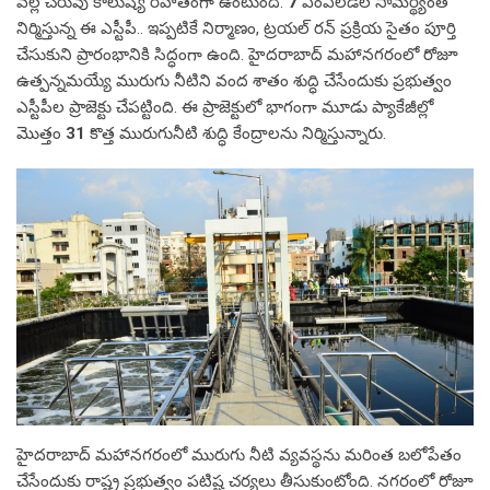
వల్ల చెరువు కాలుష్య రహితంగా ఉంటుంది.
7
ఎంఎల్‌డీల సామర్థ్యంతో
నిర్మిస్తున్న ఈ ఎస్టీపీ.. ఇప్పటికే నిర్మాణం, ట్రయల్ రన్ ప్రక్రియ సైతం పూర్తి
చేసుకుని ప్రారంభానికి సిద్ధంగా ఉంది. హైదరాబాద్ మహానగరంలో రోజూ
ఉత్పన్నమయ్యే మురుగు నీటిని వంద శాతం శుద్ధి చేసేందుకు ప్రభుత్వం
ఎస్టీపీల ప్రాజెక్టు చేపట్టింది. ఈ ప్రాజెక్టులో భాగంగా మూడు ప్యాకేజీల్లో
మొత్తం
31
కొత్త మురుగునీటి శుద్ధి కేంద్రాలను నిర్మిస్తున్నారు.
హైదరాబాద్ మహానగరంలో మురుగు నీటి వ్యవస్థను మరింత బలోపేతం
చేసేందుకు రాష్ట్ర ప్రభుత్వం పటిష్ట చర్యలు తీసుకుంటోంది. నగరంలో రోజూ