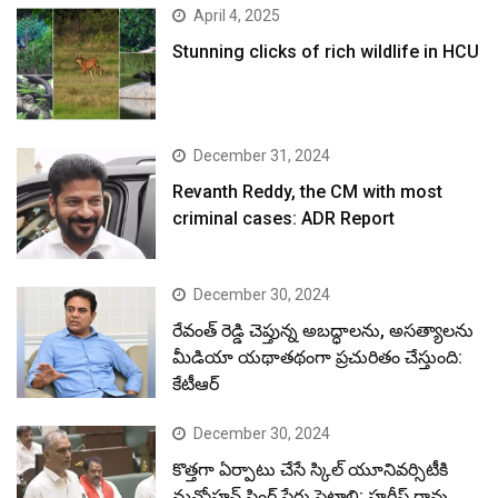
criminal cases: ADR Report
December 30, 2024
రేవంత్ రెడ్డి చెప్తున్న అబద్ధాలను, అసత్యాలను
మీడియా యథాతథంగా ప్రచురితం చేస్తుంది:
కేటీఆర్
December 30, 2024
కొత్తగా ఏర్పాటు చేసే స్కిల్ యూనివర్సిటీకి
మన్మోహన్ సింగ్ పేరు పెట్టాలి: హరీష్ రావు