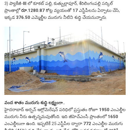
3) ప్యాకేజీ-
III
లో కూకట్ పల్లి, కుత్బుల్లాపూర్, శేరిలింగంపల్లి సర్కిల్
ప్రాంతాల్లో
రూ.1280.87
కోట్ల వ్యయంతో
17
ఎస్టీపీలను ఏర్పాటు చేసి,
ఇక్కడ
376.50
ఎమ్మెల్డీల మురుగు నీటిని శుద్ధి చేయనున్నారు.
వంద శాతం మురుగు శుద్ధి లక్ష్యంగా..
హైదరాబాద్ అర్బన్ ఆగ్లోమెరేషన్ పరిధిలో ప్రస్తుతం రోజూ
1950
ఎంఎల్డీల
మురుగు నీరు ఉత్పన్నమవుతోంది. ఇది జీహెచ్ఎంసీ ప్రాంతంలో
1650
ఎంఎల్డీలుగా ఉంది. ఇప్పటికే 25 ఎస్టీపీల ద్వారా
772
ఎంఎల్డీల మురుగు