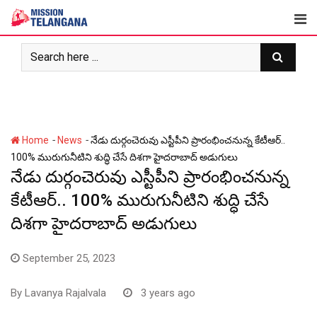
Skip
to
content
-
-
Home
News
నేడు దుర్గంచెరువు ఎస్టీపీని ప్రారంభించనున్న కేటీఆర్..
100% మురుగునీటిని శుద్ధి చేసే దిశగా హైదరాబాద్ అడుగులు
నేడు దుర్గంచెరువు ఎస్టీపీని ప్రారంభించనున్న
కేటీఆర్.. 100% మురుగునీటిని శుద్ధి చేసే
దిశగా హైదరాబాద్ అడుగులు
September 25, 2023
By
Lavanya Rajalvala
3 years ago