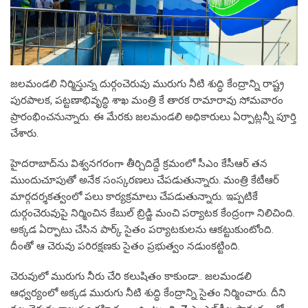
జలమండలి నిర్మిస్తున్న దుర్గంచెరువు మురుగు నీటి శుద్ధి కేంద్రాన్ని రాష్ట్ర
పురపాలక, పట్టణాభివృద్ధి శాఖ మంత్రి కే తారక రామారావు సోమవారం
ప్రారంభించనున్నారు. ఈ మేరకు జలమండలి అధికారులు ఏర్పాట్లన్నీ పూర్తి
చేశారు.
హైదరాబాద్‌ను విశ్వనగరంగా తీర్చిదిద్దే క్రమంలో సీఎం కేసీఆర్ తన
ముందుచూపుతో అనేక సంస్కరణలు చేపడుతున్నారు. మంత్రి కేటీఆర్
మార్గదర్శకత్వంలో పలు కార్యక్రమాలు చేపడుతున్నారు. ఇప్పటికే
దుర్గంచెరువుపై నిర్మించిన కేబుల్ బ్రిడ్జి మంచి పర్యాటక కేంద్రంగా నిలిచింది.
అక్కడ ఏర్పాటు చేసిన పార్క్ సైతం పర్యాటకులను ఆకట్టుకుంటోంది.
దీంతో ఆ చెరువు పరిరక్షణకు సైతం ప్రభుత్వం నడుంకట్టింది.
చెరువులో మురుగు నీరు చేరి కలుషితం కాకుండా.. జలమండలి
ఆధ్వర్యంలో అక్కడ మురుగు నీటి శుద్ధి కేంద్రాన్ని సైతం నిర్మించారు. దీని