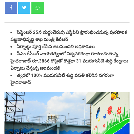
Whatsapp
సెప్టెంబర్ 25న దుర్గంచెరువు ఎస్టీపీని ప్రారంభించనున్న పురపాలక
పట్టణాభివృద్ధి శాఖ మంత్రి కేటీఆర్
ఏర్పాట్లు పూర్తి చేసిన జలమండలి అధికారులు
సీఎం కేసీఆర్ నాయకత్వంలో విశ్వనగరంగా రూపొందుతున్న
హైదరాబాద్ రూ.3866 కోట్లతో కొత్తగా 31 మురుగునీటి శుద్ధి కేంద్రాలు
ఏర్పాటు చేస్తున్న జలమండలి
త్వరలో 100% మురుగునీటి శుద్ధి వసతి కలిగిన నగరంగా
హైదరాబాద్