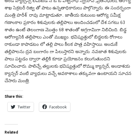
అండ్ వ్యాక్సిన్స్ లిమిటెడ్ సి ఓ ఓ విశ్వనాధ్ స్వరూప్ ,ప్రతినిధులు, ఆరోగ్య
శాఖ సెక్రటరీ రిజ్వి తో పాటు ఉన్నతాధికారులు పాల్గొన్నారు. ఈ సందర్భంగా
మంత్రి హరీశ్ రావు మాట్లాడుతూ.. జాతీయ కుటుంబ ఆరోగ్య సమీక్ష
గణాంకాల ప్రకారం శిశువులకు తల్లిపాలు అందించడంలో దేశ సగటు 63
శాతం ఉంటే తెలంగాణ మొత్తం 68 శాతంతో అగ్రగామిగా నిలిచింది. బిడ్డ
ఆరోగ్యానికి తల్లిపాలు ఎంతో ముఖ్యం. భవిష్యత్తులో బిడ్డలకు రోగాలు
రాకుండా కాపాడటం లో తల్లి పాలు కీలక పాత్ర వహిస్తాయి. అందుకే
తల్లిపాలను ద్రవ బంగారం గా పిలుస్తారని అన్నారు. నవజాత శిశువులకు
పాలు పట్టడం ద్వారా తల్లికి కూడా ప్రయోజనం కలుగుతుందని
సూచించారు. పాలిచ్చే తల్లులకు భవిష్యత్తులో రొమ్ము క్యాన్సర్, అండాశయ
క్యాన్సర్ వంటి వ్యాధులు వచ్చే అవకాశాలు తక్కువగా ఉంటాయని సూచన
చేసారు మంత్రి.
Share this:
Twitter
Facebook
Related