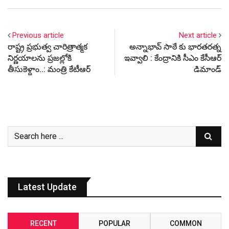
Previous article
Next article
రాష్ట్ర ప్రభుత్వ చారిత్రాత్మక
అన్నాభావ్ సాఠే కు భారతరత్న
నిర్ణయాలను ప్రజల్లోకి
ఇవ్వాలి : కేంద్రానికి సీఎం కేసీఆర్
తీసుకెళ్దాం..: మంత్రి కేటీఆర్‌
డిమాండ్
Latest Update
RECENT
POPULAR
COMMON