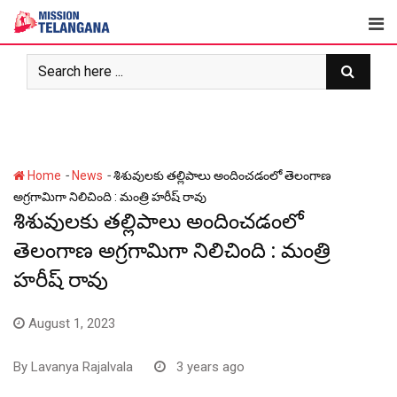
Skip
to
content
-
-
Home
News
శిశువులకు తల్లిపాలు అందించడంలో తెలంగాణ
అగ్రగామిగా నిలిచింది : మంత్రి హరీష్ రావు
శిశువులకు తల్లిపాలు అందించడంలో
తెలంగాణ అగ్రగామిగా నిలిచింది : మంత్రి
హరీష్ రావు
August 1, 2023
By
Lavanya Rajalvala
3 years ago