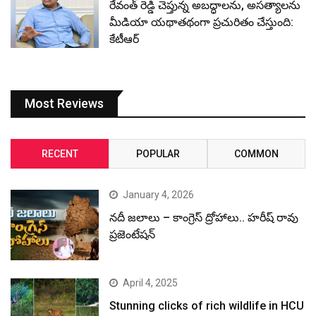
రేవంత్ రెడ్డి చెప్తున్న అబద్ధాలను, అసత్యాలను
మీడియా యథాతథంగా ప్రచురితం చేస్తుంది:
కేటీఆర్
Most Reviews
RECENT
POPULAR
COMMON
January 4, 2026
నదీ జలాలు – కాంగ్రెస్ ద్రోహాలు.. హరీష్ రావు
ప్రజెంటేషన్
April 4, 2025
Stunning clicks of rich wildlife in HCU