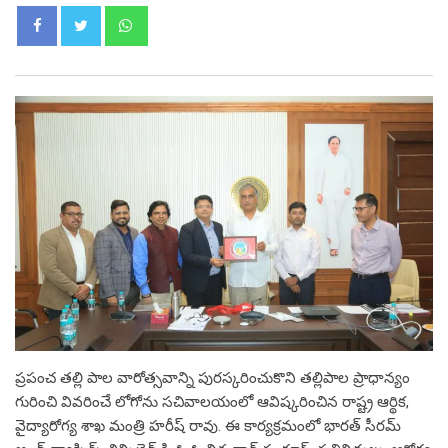
Whatsapp
ప్రపంచ తల్లి పాల వారోత్సవాన్ని పురస్కరించుకొని తల్లిపాల ప్రాధాన్యం
గురించి వివరించే లోగోను సచివాలయంలో ఆవిష్కరించిన రాష్ట్ర ఆర్థిక,
వైద్యారోగ్య శాఖ మంత్రి హరీష్ రావు. ఈ కార్యక్రమంలో భారత్ సీరమ్