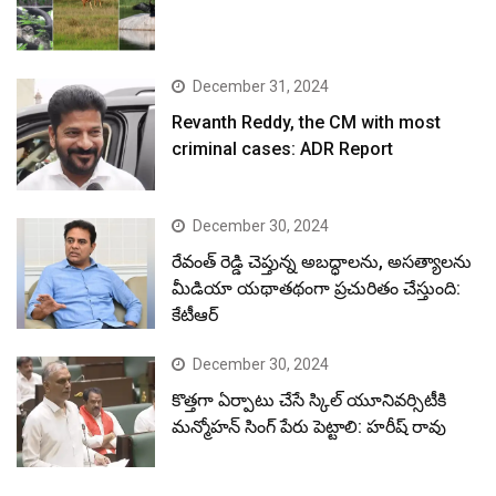
December 31, 2024
Revanth Reddy, the CM with most
criminal cases: ADR Report
December 30, 2024
రేవంత్ రెడ్డి చెప్తున్న అబద్ధాలను, అసత్యాలను
మీడియా యథాతథంగా ప్రచురితం చేస్తుంది:
కేటీఆర్
December 30, 2024
కొత్తగా ఏర్పాటు చేసే స్కిల్ యూనివర్సిటీకి
మన్మోహన్ సింగ్ పేరు పెట్టాలి: హరీష్ రావు