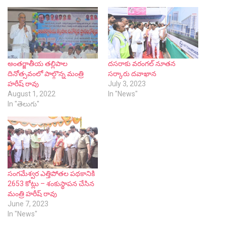
అంతర్జాతీయ తల్లిపాల
దసరాకు వరంగల్ నూతన
దినోత్సవంలో పాల్గొన్న మంత్రి
సర్కారు దవాఖాన
హరీష్ రావు
July 3, 2023
August 1, 2022
In "News"
In "తెలుగు"
సంగమేశ్వర ఎత్తిపోతల పథకానికి
2653 కోట్లు – శంకుస్థాపన చేసిన
మంత్రి హరీష్ రావు
June 7, 2023
In "News"