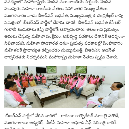
నేపథ్యంలో మహారాష్ట్రకు చెందిన పలు రాజకీయ పార్టీలకు చెందిన
పలువురు మహిళా రాజకీయ నేతలు సహా ఇతర ముఖ్య నేతలు
మంగళవారం నాడు బీఆర్ఎస్ అధినేత, ముఖ్యమంత్రి కె. చంద్రశేఖర్ రావు
సమక్షంలో బీఆర్ఎస్ పార్టీలో చేరారు. వారికి బీఆర్ఎస్ అధినేత కేసీఆర్
గులాబీ కండువాలు కప్పి పార్టీలోకి ఆహ్వానించారు. తెలంగాణ ప్రభుత్వం
అమలు చేస్తున్న మహిళా సంక్షేమం, అభివృద్ధి పథకాలు దేశానికే ఆదర్శంగా
నిలిచాయని, మహిళా సాధికారత దిశగా ప్రభుత్వ పథకాలల్లో సింహభాగం
మహిళలకే ప్రాధాన్యత కల్పించడం ముఖ్యమంత్రి, బీఆర్ఎస్ అధినేత
దార్శనికతకు నిదర్శనమని మహారాష్ట్ర మహిళా నేతలు స్పష్టం చేశారు.
బీఆర్ఎస్ పార్టీలో చేరిన వారిలో…. కారంజా కార్పోరేటర్ మాలతై సరోదే,
మంగళాతాయి అడ్వికర్, బీజేపీ మహిళా అఘాడి చీఫ్ సరికాతై ఠాకరే,