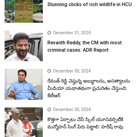
Stunning clicks of rich wildlife in HCU
December 31, 2024
Revanth Reddy, the CM with most
criminal cases: ADR Report
December 30, 2024
రేవంత్ రెడ్డి చెప్తున్న అబద్ధాలను, అసత్యాలను
మీడియా యథాతథంగా ప్రచురితం చేస్తుంది:
కేటీఆర్
December 30, 2024
కొత్తగా ఏర్పాటు చేసే స్కిల్ యూనివర్సిటీకి
మన్మోహన్ సింగ్ పేరు పెట్టాలి: హరీష్ రావు