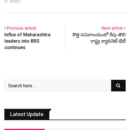
In "News"
Previous article
Next article
Influx of Maharashtra
కొత్త సచివాలయంలో రేపు తొలి
leaders into BRS
రాష్ట్ర క్యాబినెట్ భేటీ
continues
Latest Update