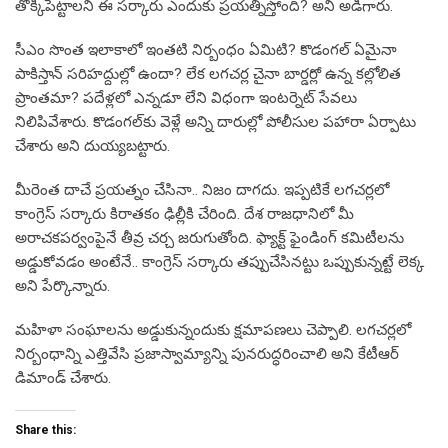
తొక్కిపెట్టాలని ఈ సర్కారు ఎందుకు ప్రయత్నిస్తోంది? అని అడిగారు.
సీఎం సొంత ఇలాకాలో ఇంతటి నిర్బంధం ఏమిటి? కొడంగల్ ఏమైనా
పాకిస్తాన్ సరిహద్దుల్లో ఉందా? లేక లగచర్ల చైనా బార్డర్లో ఉన్న కల్లోలిత
ప్రాంతమా? పదేళ్లలో ఎన్నడూ లేని విధంగా ఇంటర్నెట్ సేవలు
నిలిపివేశారు. కొడంగల్‌కు వెళ్లే అన్ని దారుల్లో పోలీసుల పహారా ఏర్పాటు
చేశారు అని దుయ్యబట్టారు.
మీరెంత దాచే ప్రయత్నం చేసినా.. నిజం దాగదు. ఇప్పటికే లగచర్లలో
కాంగ్రెస్ సర్కారు కిరాతకం ఢిల్లీకి చేరింది. దేశ రాజధానిలో మీ
అరాచకపర్వంపైనే తీవ్ర చర్చ జరుగుతోంది. ఫ్యాక్ట్ ఫైండింగ్ కమిటీలను
అడ్డుకోవడం అంటేనే.. కాంగ్రెస్ సర్కారు తప్పుచేసినట్టు ఒప్పుకున్నట్టే లెక్క
అని పేర్కొన్నారు.
మహిళా సంఘాలను అడ్డుకున్నందుకు క్షమాపణలు చెప్పాలి. లగచర్లలో
నిర్బంధాన్ని ఎత్తివేసి ప్రజాస్వామ్యాన్ని పునరుద్ధరించాలి అని కేటీఆర్
డిమాండ్ చేశారు.
Share this: