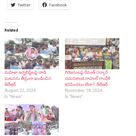
Twitter
Facebook
Related
మహిళా జర్నలిస్ట్‌లపై దాడి
గిరిజనులపై రేవంత్ సర్కార్
ఘటనను తీవ్రంగా ఖండించిన
దమనకాండ రాహుల్ గాంధీకి
కేటీఆర్
కనిపించటం లేదా?: కేటీఆర్
August 22, 2024
November 18, 2024
In "News"
In "News"