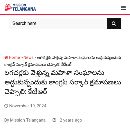
Skip
to
content
-
-
Home
News
లగచర్లకు వెళ్తున్న మహిళా సంఘాలను అడ్డుకున్నందుకు
కాంగ్రెస్ సర్కార్ క్షమాపణలు చెప్పాలి: కేటీఆర్
లగచర్లకు వెళ్తున్న మహిళా సంఘాలను
అడ్డుకున్నందుకు కాంగ్రెస్ సర్కార్ క్షమాపణలు
చెప్పాలి: కేటీఆర్
November 19, 2024
By
Mission Telangana
2 years ago