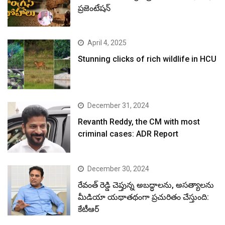
ప్రజెంటేషన్
April 4, 2025
Stunning clicks of rich wildlife in HCU
December 31, 2024
Revanth Reddy, the CM with most
criminal cases: ADR Report
December 30, 2024
రేవంత్ రెడ్డి చెప్తున్న అబద్ధాలను, అసత్యాలను
మీడియా యథాతథంగా ప్రచురితం చేస్తుంది:
కేటీఆర్