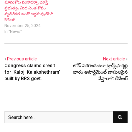
మానుకోట మహాధర్నా చూస్తే
ప్రభుత్వం మీద ఎంత కోపం,
వ్యతిరేకత ఉందో అర్థమవుతోంది:
కేటీఆర్
November 25, 2024
In "News"
Previous article
Next article
Congress claims credit
లోడ్ పెరిగిందంటూ ట్రాన్స్‌ఫార్మర్ల
for ‘Kaloji Kalakshethram’
భారం అపార్ట్‌మెంట్ వాసులపైన
built by BRS govt.
వేస్తారా?: కేటీఆర్