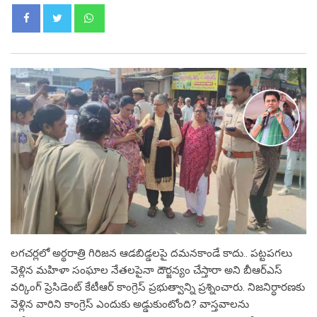
Whatsapp
లగచర్లలో అర్థరాత్రి గిరిజన ఆడబిడ్డలపై దమనకాండే కాదు.. పట్టపగలు
వెళ్లిన మహిళా సంఘాల నేతలపైనా దౌర్జన్యం చేస్తారా అని బీఆర్ఎస్
వర్కింగ్ ప్రెసిడెంట్ కేటీఆర్ కాంగ్రెస్ ప్రభుత్వాన్ని ప్రశ్నించారు. నిజనిర్ధారణకు
వెళ్లిన వారిని కాంగ్రెస్ ఎందుకు అడ్డుకుంటోంది? వాస్తవాలను