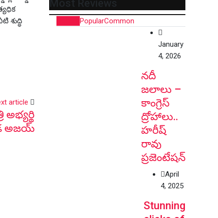
Most Reviews
్యధిక
ి శుద్ధి
Recent
Popular
Common
January
4, 2026
నదీ
జలాలు –
కాంగ్రెస్
xt article
అభ్యర్థి
ద్రోహాలు..
వాడ అజయ్
హరీష్
రావు
ప్రజెంటేషన్
April
4, 2025
Stunning