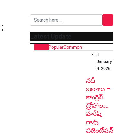
:
Latest Update
Recent
Popular
Common
January
4, 2026
నదీ
జలాలు –
కాంగ్రెస్
ద్రోహాలు..
హరీష్
రావు
ప్రజెంటేషన్