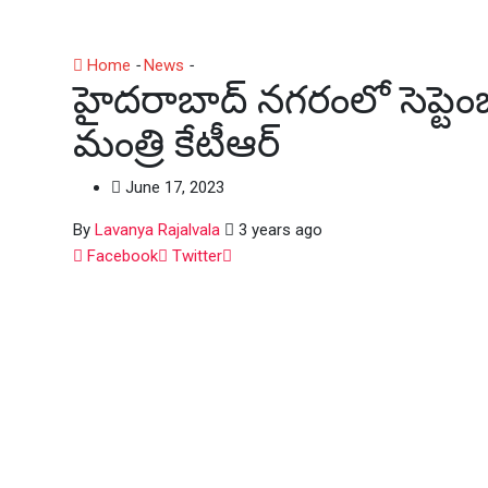
Home
-
News
-
హైదరాబాద్ నగరంలో సెప్టెంబర్ నాటికి 100% మురి
హైదరాబాద్ నగరంలో సెప్టెంబర
మంత్రి కేటీఆర్
June 17, 2023
By
Lavanya Rajalvala
3 years ago
Whatsapp
Facebook
Twitter