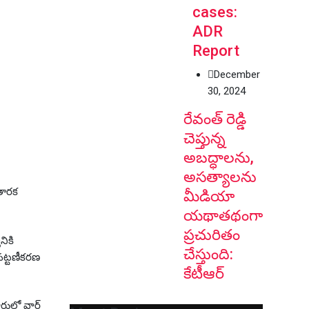
cases:
ADR
Report
December
30, 2024
రేవంత్ రెడ్డి
చెప్తున్న
అబద్ధాలను,
అసత్యాలను
 తారక
మీడియా
యథాతథంగా
ప్రచురితం
నికి
చేస్తుంది:
పట్టణీకరణ
కేటీఆర్
లో వార్డ్