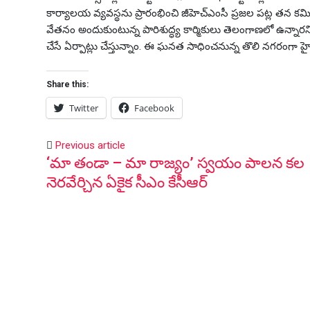
కార్యాలయ వ్యవస్థను ప్రారంభించి జీహెచ్ఎంసీ ప్రజల పట్ల తన కమ
వేతనం అందుకుంటున్న పారిశుద్ధ్య కార్మికులు తెలంగాణలో ఉన్నారని
చేసే ఏర్పాట్లు చేస్తున్నాం. ఈ ఘనత సాధించనున్న తొలి నగరంగా 
Share this:
Twitter
Facebook
Previous article
‘మా తండా – మా రాజ్యం’ స్వయం పాలన కల
నెరవేర్చిన ఏకైక సీఎం కేసీఆర్