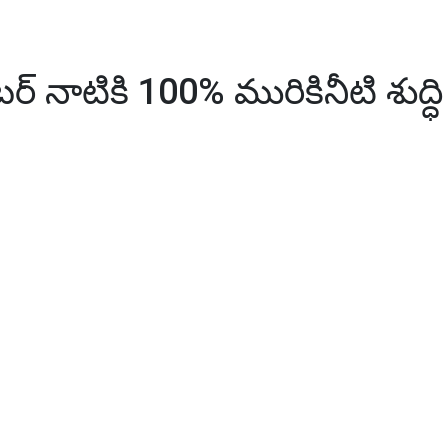
కినీటి శుద్ధి : మంత్రి కేటీఆర్
్ నాటికి 100% మురికినీటి శుద్ధి 