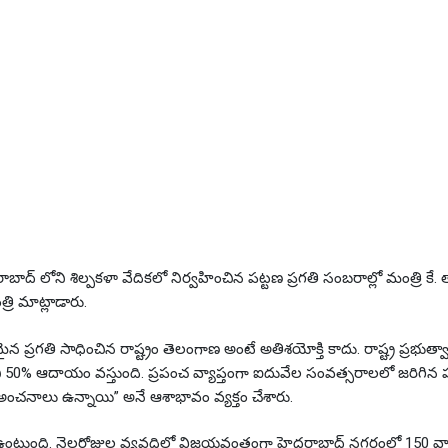
ాద్ లోని శిల్పకళా వేదికలో నిర్వహించిన పట్టణ ప్రగతి సంబరాల్లో మంత్రి కే.
రి మాట్లాడారు.
్రగతి సాధించిన రాష్ట్రం తెలంగాణ అంటే అతిశయోక్తి కాదు. రాష్ట్ర ప్రభుత్వా
చి 50% ఆదాయం వస్తుంది. ప్రపంచ వ్యాప్తంగా ఐదువేల సంవత్సరాలలో జరిగిన 
అంచనాలు ఉన్నాయి” అనే ఆశాభావం వ్యక్తం చేశారు.
 ఉంటుంది. నెలరోజుల వ్యవధిలో విజయవంతంగా హైదరాబాద్ నగరంలో 150 వార్డుల్