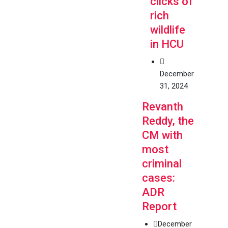
clicks of
rich
wildlife
in HCU
December
31, 2024
Revanth
Reddy, the
CM with
most
criminal
cases:
ADR
Report
December