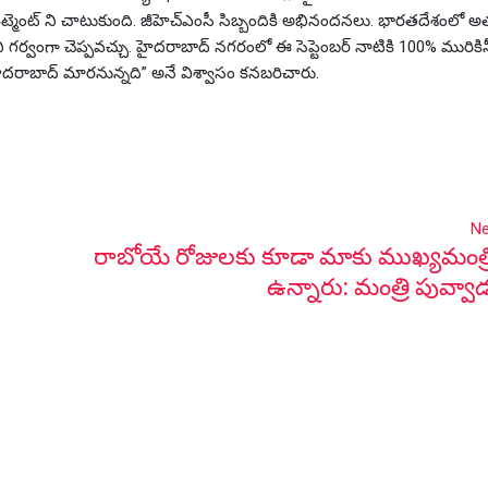
ిట్మెంట్ ని చాటుకుంది. జీహెచ్ఎంసీ సిబ్బందికి అభినందనలు. భారతదేశంలో అత
 గర్వంగా చెప్పవచ్చు. హైదరాబాద్ నగరంలో ఈ సెప్టెంబర్ నాటికి 100% మురికినీట
హైదరాబాద్ మారనున్నది” అనే విశ్వాసం కనబరిచారు.
Ne
రాబోయే రోజులకు కూడా మాకు ముఖ్యమంత్రి 
ఉన్నారు: మంత్రి పువ్