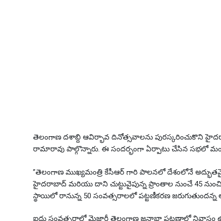
తెలంగాణ దశాబ్ది ఆవిర్భావ దినోత్సవాలను పురస్కరించుకొని హైదరాబ
రామారావు పాల్గొన్నారు. ఈ సందర్భంగా ఏర్పాటు చేసిన సభలో మంత్
”తెలంగాణ ముఖ్యమంత్రి కేసీఆర్ గారి పాలనలో దేశంలోనే అద్భుతమైన ప
హైదరాబాద్ మరియు దాని చుట్టువైపున్న ప్రాంతాల నుంచే 45 నుం
స్థాయిలో రానున్న 50 సంవత్సరాలలో పట్టణీకరణ జరుగుతుందన్న 
ఐదు సంవత్సరాల్లో మెజార్టీ తెలంగాణ జనాభా పట్టణాల్లో నివాసం