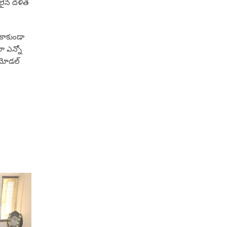
దలైన దళిత
 కాకుండా
ా ఎన్నో
్ మోడల్