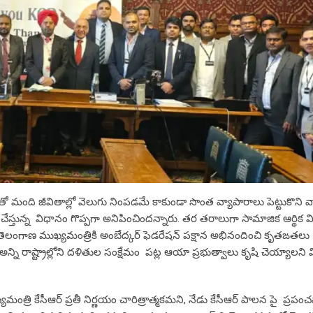
మంది జీవితాల్లో వెలుగు నింపడమే కాకుండా సొంత వ్యాపారాలు పెట్టుకొని వ
 చేస్తున్న విధానం గొప్పగా అనిపించిందన్నారు. తర తరాలుగా సామాజిక ఆర్థిక వి
న తెలంగాణ ముఖ్యమంత్రికి అంబేద్కర్ ఫెడరేషన్ పక్షాన అభినందించి కృతఙతలు
ి రాష్ట్రాల్లోని దళితుల సంక్షేమం పట్ల ఆయా ప్రభుత్వాలు కృషి చెయ్యాలని విజ్
త్రి కేసీఆర్ ప్రతీ నిర్ణయం చారిత్రాత్మకమని, నేడు కేసీఆర్ పాలన పై ప్రపంచవ