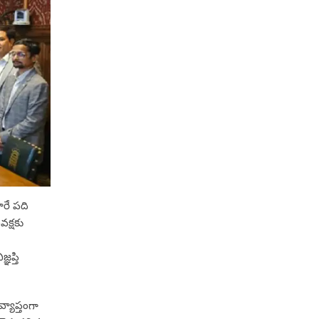
ారే పది
వక్షకు
ఞప్తి
్యాప్తంగా