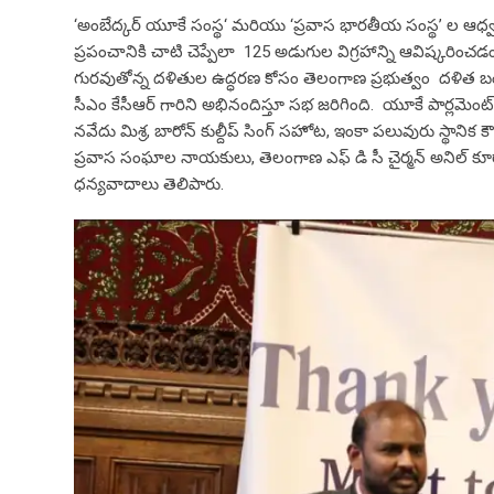
‘అంబేద్కర్ యూకే సంస్థ‘ మరియు ‘ప్రవాస భారతీయ సంస్థ’ ల ఆధ్వర్య
ప్రపంచానికి చాటి చెప్పేలా 125 అడుగుల విగ్రహాన్ని ఆవిష్కరించ
గురవుతోన్న దళితుల ఉద్ధరణ కోసం తెలంగాణ ప్రభుత్వం దళిత బ
సీఎం కేసీఆర్ గారిని అభినందిస్తూ సభ జరిగింది. యూకే పార్లమెంట్ 
నవేదు మిశ్ర, బారోన్ కుల్దీప్ సింగ్ సహోట, ఇంకా పలువురు స్థానిక క
ప్రవాస సంఘాల నాయకులు, తెలంగాణ ఎఫ్ డి సీ చైర్మన్ అనిల్ క
ధన్యవాదాలు తెలిపారు.