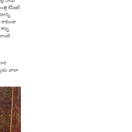
ట్ల నాడు
్రి కేసీఆర్
ాన్ని
ే కాకుండా
గొప్ప
ఇలాంటి
గారి
ట్టడం చాలా