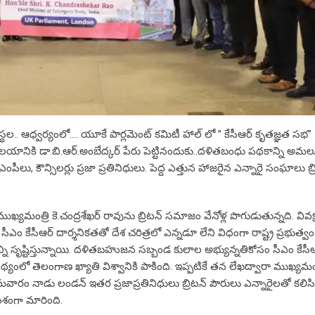
్థల.. ఆధ్వర్యంలో…. యూకే పార్లమెంట్ కమిటీ హాల్ లో ” కేసీఆర్ కృతజ్ఞత సభ”
లయానికి డా.బి.ఆర్.అంబేద్కర్ పేరు పెట్టినందుకు..దళితబంధు పథకాన్ని అమల
ఎంపీలు, కౌన్సిలర్లు ప్రజా ప్రతినిధులు. పెద్ద ఎత్తున హాజరైన ఎన్నారై సంఘాలు బ్
ఖ్యమంత్రి కె.చంద్రశేఖర్ రావును బ్రిటన్ సమాజం వేనోళ్ల పొగుడుతున్నది. వివక్
ఎం కేసీఆర్ దార్శనికతతో దేశ చరిత్రలో ఎన్నడూ లేని విధంగా రాష్ట్ర ప్రభుత
ాన్ని సృష్టిస్తున్నాయి. దళితబహుజన సబ్బండ కులాల అభ్యున్నతికోసం సీఎం కేసీ
ంలో తెలంగాణ ఖ్యాతి విశ్వానికి పాకింది. ఇప్పటికే తన లేఖద్వారా ముఖ్యమంత్
ోమవారం నాడు లండన్ ఇతర ప్రజాప్రతినిధులు బ్రిటన్ పౌరులు ఎన్నారైలతో కలిసి 
శంగా మారింది.