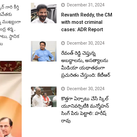
December 31, 2024
ారి కీర్తి
చివేతకు
Revanth Reddy, the CM
ి ముఖ్యంగా
with most criminal
్ర శర్మ ,
cases: ADR Report
టు, స్థానిక
December 30, 2024
లు
రేవంత్ రెడ్డి చెప్తున్న
అబద్ధాలను, అసత్యాలను
మీడియా యథాతథంగా
ప్రచురితం చేస్తుంది: కేటీఆర్
December 30, 2024
కొత్తగా ఏర్పాటు చేసే స్కిల్
యూనివర్సిటీకి మన్మోహన్
సింగ్ పేరు పెట్టాలి: హరీష్
రావు