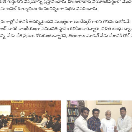
మితి గుర్తించిన విషయాన్ని ప్రస్తావించారు. హుజురాబాద్ నియోజకవర్గంలో మొ
ధలను అనిల్ కూర్మాచలం ఈ సంధర్భంగా సభకు వివరించారు.
నో రంగాల్లో దేశానికి ఆదర్శమైందని ముఖ్యంగా అంబేద్కర్ గారిని గౌరవించుకోడమే
ేసీఆర్ వారికి రాజకీయంగా సముచిత స్థానం కలిపించారన్నారు. దళిత బంధు ద్వార
న్ని నేడు దేశ ప్రజలు కోరుకుంటున్నారని, తెలంగాణ మోడల్ నేడు దేశానికి రోల