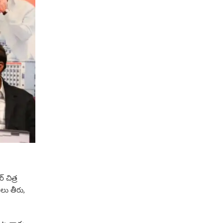
 చిత్ర
ు తీరు,