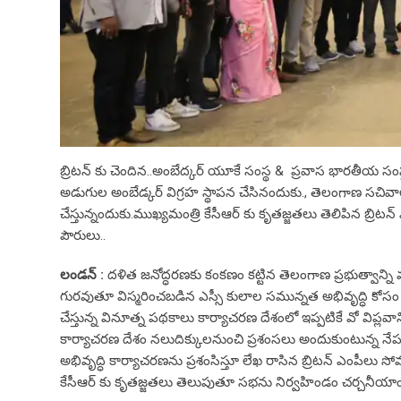
బ్రిటన్ కు చెందిన..అంబేద్కర్ యూకే సంస్థ & ప్రవాస భారతీయ సంస
అడుగుల అంబేడ్కర్ విగ్రహ స్థాపన చేసినందుకు., తెలంగాణ సచివా
చేస్తున్నందుకు.ముఖ్యమంత్రి కేసీఆర్ కు కృతజ్జతలు తెలిపిన బ్రిటన్ 
పౌరులు..
లండన్ :
దళిత జనోద్ధరణకు కంకణం కట్టిన తెలంగాణ ప్రభుత్వాన్ని ము
గురవుతూ విస్మరించబడిన ఎస్సీ కులాల సమున్నత అభివృద్ధి కోసం సీ
చేస్తున్న వినూత్న పథకాలు కార్యాచరణ దేశంలో ఇప్పటికే వో విప్లవ
కార్యాచరణ దేశం నలుదిక్కులనుంచి ప్రశంసలు అందుకుంటున్న నేపథ్య
అభివృద్ధి కార్యాచరణను ప్రశంసిస్తూ లేఖ రాసిన బ్రిటన్ ఎంపీలు స
కేసీఆర్ కు కృతజ్జతలు తెలుపుతూ సభను నిర్వహిండం చర్చనీయాం