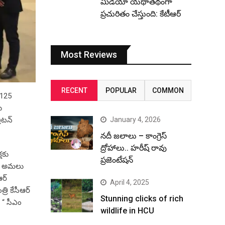
మీడియా యథాతథంగా
ప్రచురితం చేస్తుంది: కేటీఆర్
Most Reviews
RECENT
POPULAR
COMMON
 125
ు
January 4, 2026
రిటన్
నదీ జలాలు – కాంగ్రెస్
ద్రోహాలు.. హరీష్ రావు
షకు
ప్రజెంటేషన్
్వం అమలు
ఆర్
April 4, 2025
రి కేసీఆర్
Stunning clicks of rich
‘‘ సీఎం
wildlife in HCU