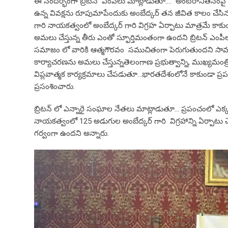
ఈ సందర్భంగా బ్రిటన్ ఎంపీలు మాట్లాడుతూ…. అంటరానితనంపై అ
ఉన్న వివక్షను రూపుమాపేందుకు అంబేద్కర్‌ తన జీవిత కాలం చేసిన
గారి నాయకత్వంలో అంబేద్కర్ గారి విగ్రహ ఏర్పాటు మాత్రమే 
అమలు చేస్తున్న తీరు ఎంతో స్ఫూర్తిమంతంగా ఉందని బ్రిటన్ ఎం
సమాజం లో వారికి ఆత్మగౌరవం సముచితంగా పెరుగుతుందని సామాజ
కార్యాచరణను అమలు చేస్తున్నతెలంగాణ ప్రభుత్వాన్ని, ముఖ్యమంత్ర
విప్లవాత్మక కార్యక్రమాలు చేపడుతూ…భారతదేశంలోనే కాకుండా ప్రపంచ వ
ప్రసంశించారు.
బ్రిటన్ లో ఎన్నారై సంఘాల నేతలు మాట్లాడుతూ… ప్రపంచంలో ఎక్కడ
నాయకత్వంలో 125 అడుగుల అంబేద్కర్ గారి విగ్రహాన్ని ఏర్పాట
గర్వంగా ఉందని అన్నారు.