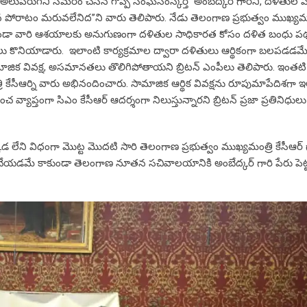
లుపెరుగని సమరం చేసిన గొప్ప సంఘసంస్కర్త అంబేద్కర్ గారని, దళితుల ప
 పోరాటం మరువలేనిద’’ని వారు తెలిపారు. నేడు తెలంగాణ ప్రభుత్వం ముఖ్యమంత
కాకుండా వారి ఆశయాలకు అనుగుణంగా దళితుల సాధికారత కోసం దళిత బంధు పథక
పీలు కొనియాడారు. ఇలాంటి కార్యక్రమాల ద్వారా దళితులు ఆర్థికంగా బలపడడమ
ిక వివక్ష, అసమానతలు తొలిగిపోతాయని బ్రిటన్ ఎంపీలు తెలిపారు. ఇంతటి 
ి కేసీఆర్ని వారు అభినందించారు. సామాజిక ఆర్థిక వివక్షను రూపుమాపేదిశగా 
్యాప్తంగా సిఎం కేసీఆర్ ఆదర్శంగా నిలుస్తున్నారని బ్రిటన్ ప్రజా ప్రతినిధులు
 లేని విధంగా మొట్ట మొదటి సారి తెలంగాణ ప్రభుత్వం ముఖ్యమంత్రి కేసీఆర్ 
ు చేయడమే కాకుండా తెలంగాణ నూతన సచివాలయానికి అంబేద్కర్ గారి పేరు పె