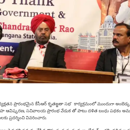
 అధ్యక్షతన ప్రారంభమైన కేసీఆర్ కృతజ్జతా సభ’ కార్యక్రమంలో ముందుగా అంబెడ్కర్
గ్రహ ఆవిష్కరణ, సచివాలయ ప్రారంభ వేడుక తో పాటు దళిత బంధు పథకం అమల
ప్రదర్శించి వివరించారు.