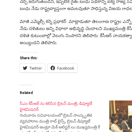
చర్చ జరుగుతుందని, ఇప్పటికే రైతు బంధు పథకాన్ని ఐక్య రాజ్య స
బంధు నేడు రాష్ట్రవ్యాప్తంగా అమలవుతూ సాధిస్తున్న విజయ గా
మాజీ ఎమ్మెల్సీ కర్నె ప్రభాకర్ మాట్లాడుతూ తెలంగాణ రాష్ట్రం ఎన్
నేడు దళితులు అన్ని విధాలా అభివృద్ధి చెందాలని ముఖ్యమంత్రి క
దళిత కుటుంబాల్లో వెలుగు నింపారని తెలిపారు. కేసీఆర్ నాయకత్వా
అయ్యిందని తెలిపారు.
Share this:
Twitter
Facebook
Related
సీఎం కేసీఆర్ ను కలిసిన బ్రిటన్ మంత్రి, డిప్యూటీ
హైకమిషనర్
గురువారం సచివాలయంలో బ్రిటన్ సాంస్కృతిక
వ్యవహారాల మంత్రి రాబ్ లైన్స్, బ్రిటన్ డిప్యూటీ
హైకమిషనర్ ఆండ్రూ మెక్ అలిస్టర్ లు ముఖ్యమంత్రి కే