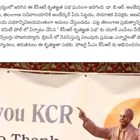
ంలో జరిగిన ఈ కేసీఆర్ కృతజ్జత సభ ఘనంగా జరిగింది. డా. బి.ఆర్. అంబేద్కర్ గ
డం, తెలంగాణ సచివాలయానికి అంబేద్కర్ పేరు పెట్టడం, సామాజిక వివక్షకు, అణ
ంధు పథకాన్నివిజయవంతంగా అమలు చేస్తుండడం…పట్ల తెలంగాణ ప్రభుత్వాన్న
కమిటీ హాల్ లో ఏర్పాటు చేసిన ” కేసీఆర్ కృతజ్ఞత సభ” కు యూకే ఎంపీలు వీరేంద
ౌన్సిలర్లు హాజరయ్యారు. బ్రిటన్ లో నివసిస్తున్న పలువురు ప్రముఖ ఎన్నారైలతో పా
ూర్మాచలం, తదితరులు ఈ కృతజ్జతా సభకు హాజరై సీఎం కేసీఆర్ కు అభినందన