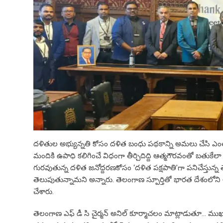
దళితుల అభ్యున్నతి కోసం దళిత బంధు పథకాన్ని అమలు చేసి ఎంతో 
మందికి ఉపాధి కలిగించే విధంగా తీర్చిదిద్ది ఆత్మగౌరవంతో బతుకేలా
గురవుతున్న దళిత జనోద్దరణకోసం ‘దళిత పక్షపాతి’గా పనిచేస్తున్
తెలుపుతున్నామని అన్నారు. తెలంగాణ స్పూర్తితో భారత దేశంలోని అన్న
చేశారు.
తెలంగాణ ఎఫ్ డీ సి చైర్మన్ అనిల్ కూర్మాచలం మాట్లాడుతూ… ముఖ్యమం