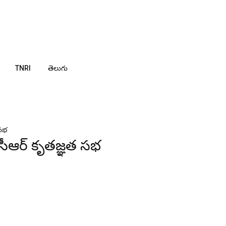
TNRI
తెలుగు
 సభ
ేసీఆర్ కృతజ్ఞత సభ