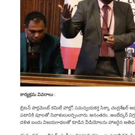
కార్యక్రమ వివరాలు :
బ్రిటన్ పార్లమెంట్ కమిటీ హాల్లో, సమన్వయకర్త సిక్కా చంద్రశేఖర్
పటానికి పూలతో నివాళులులర్పించారు. అనంతరం…అంబేద్కర్ వి
దళిత బందు విజయగాథలతో కూడిన వీడియోలను హాజరైన అతిధులకు 