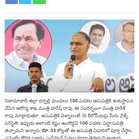
నిజామాబాద్ జిల్లా ధర్పల్లి మండలం
100
పడకల ఆసుపత్రికి శంకుస్థాపన
చేసిన ఆరోగ్య శాఖ మంత్రి హరీష్ రావు. ఈ సందర్భంగా మంత్రి హరీశ్
రావు మాట్లాడుతూ.. ఆసుపత్రికి వెళ్ళాలంటే 50 కిలోమీటర్లు మీరు వెళ్ళే
పరిస్థితి. ఇప్పుడు అలాంటి కష్టం ఉందొద్దని
100
పడకల పెద్దాసుపత్రి
తెచ్చామని అన్నారు.
రూ. 33
కోట్లతో ఈ ఆసుపత్రి ఏడాదిలో పూర్తి చేస్తాం.
ఎమ్మెల్యే కోరిక ప్రకారం ఎంసీహెచ్ సేవలు కూడా తెస్తామని అన్నారు.