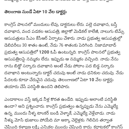
తెలంగాణ నుండే ఏటా 10 వేల డాక్టర్లు
కాంగ్రెస్ పాలనలో మందులు లేవు, డాక్టరులు లేరు. పల్లె దవాఖాన, బస్తీ
దవాఖాన, వంద పడకల ఆసుపత్రి, జిల్లాకో మెడికల్ కాలేజీ, నాలుగు టిమ్స్
ఆసుపత్రులు సీఎం కేసీఆర్ ఏర్పాటు చేశారు. నాడు ప్రభుత్వ ఆసుపత్రుల్లో
డెలివరీలు 30 శాతం ఉంటే, నేడు 76 శాతంకు పెరిగింది. నిజామాబాద్
ప్రభుత్వ ఆసుపత్రిలో
1200
ఓపీ ఉంటున్నది. కాంగ్రెస్ పాలనలో ప్రభుత్వ
ఆసుపత్రిలపై నమ్మకం లేదు. ఇప్పుడు ఆ నమ్మకం వచ్చింది. నాడు నేను
రాను బిడ్డో సర్కారు దవాఖాన అంటే నేడు పోదాం పద బిడ్డ సర్కారు
దవాఖాన అంటున్నారు డాక్టర్ చదువు అంటే నాడు ధనికుల చదువు. నేడు
పేదలకు కూడా చేరువైన చదువు. తెలంగాణలో ఏటా
10
వేల డాక్టర్లు
తయారు చేసే పరిస్థితి ఉందని తెలిపారు.
ఎండాకాలం వస్తే ఇక్కడ నీళ్ల కొరత ఉండేది. ఇప్పుడు అలాంటి పరిస్థితి
ఉందా? అని ప్రశ్నించారు. కాంగ్రెస్ ప్రభుత్వం ఉన్నప్పుడు నేను ఎమ్మెల్యే
ఉన్న. ముందు నీళ్ళ టాంకర్ బండి వెళ్ళాకే, ఎమ్మెల్యే వెళ్లేవాడు. నాడు
నీళ్ళు మోసి భుజాలు పోయేది మా అక్కా చెల్లెళ్లకు. గెలిచిన తర్వాత
చెప్పింది కళ్యాణ లక్ష్మి ఎన్నికల ముందు చెప్పింది కాదు. కర్ణాటకలో కాంగ్రెస్