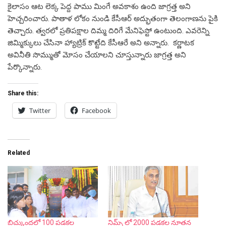
కైలాసం ఆట లెక్క పెద్ద పాము మింగే అవకాశం ఉంది జాగ్రత్త అని
హెచ్చరించారు. పాతాళ లోకం నుండి కేసీఆర్ అద్భుతంగా తెలంగాణను పైకి
తెచ్చారు. త్వరలో ప్రతిపక్షాల దిమ్మ దిరిగే మేనిఫెస్టో ఉంటుంది. ఎవరెన్ని
జిమ్మిక్కులు చేసినా హ్యాట్రిక్ కొట్టేది కేసీఆరే అని అన్నారు. కర్ణాటక
అవినీతి సొమ్ముతో మోసం చేయాలని చూస్తున్నారు జాగ్రత్త అని
పేర్కొన్నారు.
Share this:
Twitter
Facebook
Related
బిచ్కుందలో 100 పడకల
నిమ్స్ లో 2000 పడకల నూతన