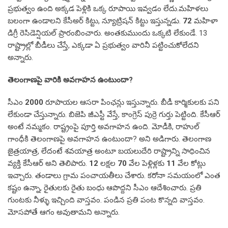
ప్రభుత్వం ఉంది అక్కడ పెళ్లికి ఒక్క రూపాయి ఇవ్వడం లేదు.మహిళలు
బలంగా ఉండాలని కేసీఅర్ కిట్టు, న్యూట్రిషన్ కిట్టు ఇస్తున్నడు.
72
మహిళా
డిగ్రీ రెసిడెన్షియల్ ప్రారంబించారు. అంతకుముందు ఒక్కటి లేకుండే. 13
రాష్ట్రాల్లో బీడీలు చేస్తే, ఎక్కడా ఏ ప్రభుత్వం వారినీ పట్టించుకోలేదని
అన్నారు.
తెలంగాణపై వారికి అవగాహన ఉంటుందా?
సీఎం
2000
రూపాయల ఆసరా పింఛన్లు ఇస్తున్నారు. బీడీ కార్మికులకు పని
లేకుండా చేస్తున్నారు. బిజెపి జీఎస్టీ వేస్తే, కాంగ్రెస్ పుర్రె గుర్తు పెట్టింది. కేసీఆర్
అంటే నమ్మకం. రాష్ట్రంపై పూర్తి అవగాహన ఉంది. మోడీకి, రాహుల్
గాంధీకి తెలంగాణపై అవగాహన ఉంటుందా? అని అడిగారు. తెలంగాణ
జైత్రయాత్ర, లేదంటే శవయాత్ర అంటూ బయలుదేరి రాష్ట్రాన్ని సాధించిన
వ్యక్తి కేసీఆర్ అని తెలిపారు.
12
లక్షల
70
వేల పెళ్లిళ్లకు
11
వేల కోట్లు
ఇచ్చారు. తండాలు గ్రామ పంచాయతీలు చేశారు. కరోనా సమయంలో ఎంత
కష్టం ఉన్నా, రైతులకు రైతు బంధు ఆపొద్దని సీఎం ఆదేశించారు. ప్రతి
గుంటకు నీళ్ళు ఇచ్చింది వాస్తవం. పండిన ప్రతి పంట కొన్నది వాస్తవం.
మోసపోతే ఆగం అవుతామని అన్నారు.