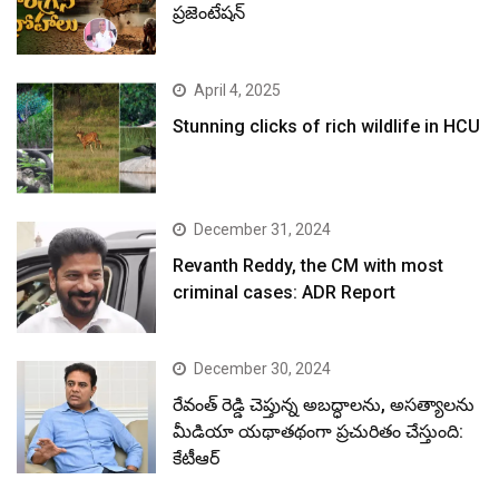
ప్రజెంటేషన్
April 4, 2025
Stunning clicks of rich wildlife in HCU
December 31, 2024
Revanth Reddy, the CM with most
criminal cases: ADR Report
December 30, 2024
రేవంత్ రెడ్డి చెప్తున్న అబద్ధాలను, అసత్యాలను
మీడియా యథాతథంగా ప్రచురితం చేస్తుంది:
కేటీఆర్