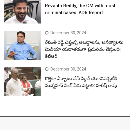
Revanth Reddy, the CM with most
criminal cases: ADR Report
December 30, 2024
రేవంత్ రెడ్డి చెప్తున్న అబద్ధాలను, అసత్యాలను
మీడియా యథాతథంగా ప్రచురితం చేస్తుంది:
కేటీఆర్
December 30, 2024
కొత్తగా ఏర్పాటు చేసే స్కిల్ యూనివర్సిటీకి
మన్మోహన్ సింగ్ పేరు పెట్టాలి: హరీష్ రావు