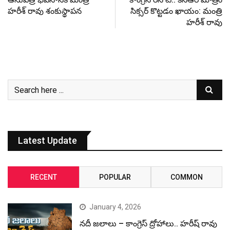
హరీశ్ రావు శంకుస్థాపన
సిక్సర్ కొట్టడం ఖాయం: మంత్రి
హరీశ్ రావు
Latest Update
RECENT
POPULAR
COMMON
January 4, 2026
నదీ జలాలు – కాంగ్రెస్ ద్రోహాలు.. హరీష్ రావు