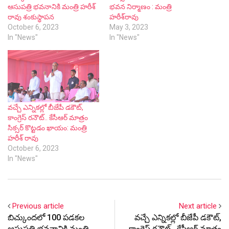
ఆసుపత్రి భవనానికి మంత్రి హరీశ్
భవన నిర్మాణం : మంత్రి
రావు శంకుస్థాపన
హరీశ్‌రావు
October 6, 2023
May 3, 2023
In "News"
In "News"
వచ్చే ఎన్నికల్లో బీజేపీ డకౌట్,
కాంగ్రెస్ రనౌట్.. కేసీఆర్ మాత్రం
సిక్సర్ కొట్టడం ఖాయం: మంత్రి
హరీశ్ రావు
October 6, 2023
In "News"
Previous article
Next article
బిచ్కుందలో 100 పడకల
వచ్చే ఎన్నికల్లో బీజేపీ డకౌట్,
ఆసుపత్రి భవనానికి మంత్రి
కాంగ్రెస్ రనౌట్.. కేసీఆర్ మాత్రం