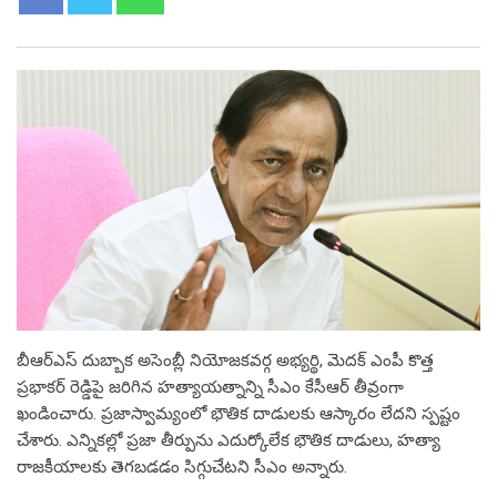
బీఆర్ఎస్ దుబ్బాక అసెంబ్లీ నియోజకవర్గ అభ్యర్థి, మెదక్ ఎంపీ కొత్త
ప్రభాకర్ రెడ్డిపై జరిగిన హత్యాయత్నాన్ని సీఎం కేసీఆర్ తీవ్రంగా
ఖండించారు. ప్రజాస్వామ్యంలో భౌతిక దాడులకు ఆస్కారం లేదని స్పష్టం
చేశారు. ఎన్నికల్లో ప్రజా తీర్పును ఎదుర్కోలేక భౌతిక దాడులు, హత్యా
రాజకీయాలకు తెగబడడం సిగ్గుచేటని సీఎం అన్నారు.