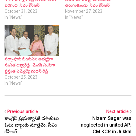
పెరిగింది: సీఎం కేసీఆర్
తిరుగుతుండు: సీఎం కేసీఆర్
October 31, 2023
November 27, 2023
In "News"
In "News"
నర్సాపూర్ బీఆర్ఎస్ అభ్యర్ధిగా
సునీత లక్ష్మారెడ్డి.. మెదక్ ఎంపీగా
ప్రస్తుత ఎమ్మెల్యే మదన్ రెడ్డి
October 25, 2023
In "News"
Previous article
Next article
కాంగ్రెస్ ప్రభుత్వానికి దళితులు
Nizam Sagar was
ఓటు బ్యాంకు మాత్రమే: సీఎం
neglected in united AP:
కేసీఆర్
CM KCR in Jukkal