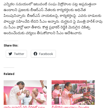
ఎన్నికల సమయంలో ఇటువంటి సంఘ విద్రోహుల పట్ల అప్రమత్తంగా
ఉండాలని ప్రజలకు బీఆర్ఎస్ నేతలకు కార్యకర్తలకు అధినేత
పిలుపునిచ్చారు. బీఆర్ఎస్ నాయకులపై, కార్యకర్తలపై ఎవరు దాడులకు
పాల్పడ్డా సహించేది లేదని సీఎం అన్నారు. దుర్ఘటన పై మంత్రి హరీశ్ రావు
ను సీఎం ఫోన్లో ఆరా తీశారు. కొత్త ప్రభాకర్ రెడ్డికి మెరుగైన చికిత్స
అందించేందుకు చర్యలు తీసుకోవాలని సీఎం ఆదేశించారు.
Share this:
Twitter
Facebook
Related
నాగం జనార్దన్ రెడ్డి చేరికతో బలం
బీజేపోడు అబద్ధాలు చెబుతూ