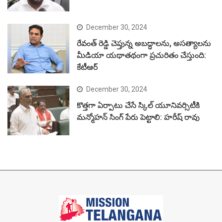
December 30, 2024
రేవంత్ రెడ్డి చెప్తున్న అబద్ధాలను, అసత్యాలను
మీడియా యథాతథంగా ప్రచురితం చేస్తుంది:
కేటీఆర్
December 30, 2024
కొత్తగా ఏర్పాటు చేసే స్కిల్ యూనివర్సిటీకి
మన్మోహన్ సింగ్ పేరు పెట్టాలి: హరీష్ రావు