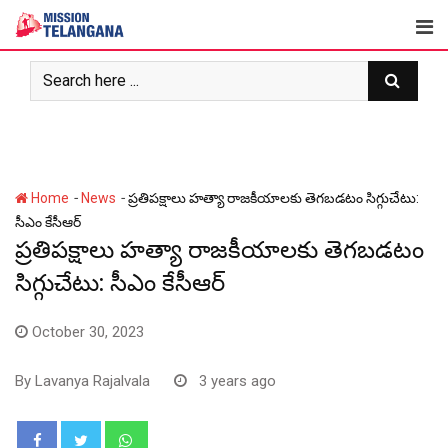
Skip
to
content
-
-
Home
News
ప్రతిపక్షాలు హత్యా రాజకీయాలకు తెగబడటం సిగ్గుచేటు:
సీఎం కేసీఆర్
ప్రతిపక్షాలు హత్యా రాజకీయాలకు తెగబడటం
సిగ్గుచేటు: సీఎం కేసీఆర్
October 30, 2023
By
Lavanya Rajalvala
3 years ago
Whatsapp