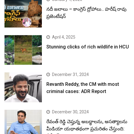
నదీ జలాలు – కాంగ్రెస్ ద్రోహాలు.. హరీష్ రావు
ప్రజెంటేషన్
April 4, 2025
Stunning clicks of rich wildlife in HCU
December 31, 2024
Revanth Reddy, the CM with most
criminal cases: ADR Report
December 30, 2024
రేవంత్ రెడ్డి చెప్తున్న అబద్ధాలను, అసత్యాలను
మీడియా యథాతథంగా ప్రచురితం చేస్తుంది: