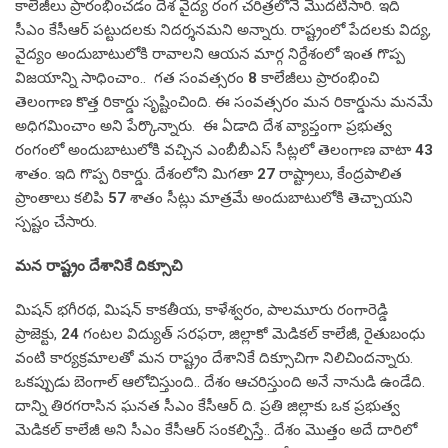
కాలేజీలు ప్రారంభించడం దేశ వైద్య రంగ చరిత్రలోనే మొదటిసారి. ఇది
సీఎం కేసీఆర్ పట్టుదలకు నిదర్శనమని అన్నారు. రాష్ట్రంలో పేదలకు విద్య,
వైద్యం అందుబాటులోకి రావాలని ఆయన మార్గ నిర్దేశంలో ఇంత గొప్ప
విజయాన్ని సాధించాం.. గత సంవత్సరం
8
కాలేజీలు ప్రారంభించి
తెలంగాణ కొత్త రికార్డు సృష్టించింది. ఈ సంవత్సరం మన రికార్డును మనమే
అధిగమించాం అని పేర్కొన్నారు. ఈ ఏడాది దేశ వ్యాప్తంగా ప్రభుత్వ
రంగంలో అందుబాటులోకి వచ్చిన ఎంబీబీఎస్ సీట్లలో తెలంగాణ వాటా
43
శాతం. ఇది గొప్ప రికార్డు. దేశంలోని మిగతా
27
రాష్ట్రాలు, కేంద్రపాలిత
ప్రాంతాలు కలిపి
57
శాతం సీట్లు మాత్రమే అందుబాటులోకి తెచ్చాయని
స్పష్టం చేసారు.
మన రాష్ట్రం దేశానికే దిక్సూచి
మిషన్ భగీరథ, మిషన్ కాకతీయ, కాళేశ్వరం, పాలమూరు రంగారెడ్డి
ప్రాజెక్టు,
24
గంటల విద్యుత్ సరఫరా, జిల్లాకో మెడికల్ కాలేజీ, రైతుబంధు
వంటి కార్యక్రమాలతో మన రాష్ట్రం దేశానికే దిక్సూచిగా నిలిచిందన్నారు.
ఒకప్పుడు బెంగాల్ ఆలోచిస్తుంది.. దేశం ఆచరిస్తుంది అనే నానుడి ఉండేది.
దాన్ని తిరగరాసిన ఘనత సీఎం కేసీఆర్ ది. ప్రతి జిల్లాకు ఒక ప్రభుత్వ
మెడికల్ కాలేజీ అని సీఎం కేసీఆర్ సంకల్పిస్తే.. దేశం మొత్తం అదే దారిలో