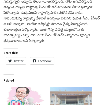
నడుస్తున్నది. ఇప్పుడు తెలంగాణ ఆచరిస్తుంది.. దేశం అనుసరిస్తుంది
అన్నంత గొప్పగా రాష్ట్రాన్ని సీఎం కేసీఆర్ ముందుకు తీసుకెళ్తున్నారని
పేర్కొన్నారు. ఉద్యమించి రాష్ట్రాన్ని సాధించుకోవడమే కాదు..
సాధించుకున్న రాష్ట్రాన్ని దేశానికే ఆదర్శంగా నిలిపిన ఘనత సీఎం కేసీఆర్
ది అని అన్నారు. ఈరోజు అడ్మిషన్లు పొందిన వైద్య విద్యార్థులకు
శుభాకాంక్షలు పేర్కొన్నారు. ఇంత గొప్ప పవిత్ర యజ్ఞంలో నాకు
భాగస్వామ్యం కల్పించినందుకు సీఎం కేసీఆర్‌కు హృదయ పూర్వక
ధన్యవాదాలు అని పేర్కొన్నారు.
Share this:
Twitter
Facebook
Related