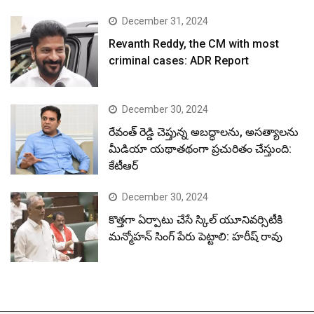
December 31, 2024
Revanth Reddy, the CM with most
criminal cases: ADR Report
December 30, 2024
రేవంత్ రెడ్డి చెప్తున్న అబద్ధాలను, అసత్యాలను
మీడియా యథాతథంగా ప్రచురితం చేస్తుంది:
కేటీఆర్
December 30, 2024
కొత్తగా ఏర్పాటు చేసే స్కిల్ యూనివర్సిటీకి
మన్మోహన్ సింగ్ పేరు పెట్టాలి: హరీష్ రావు