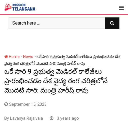
Skip
to
content
-
-
Home
News
ఒకే సారి 9 ప్రభుత్వ మెడికల్ కాలేజీలు ప్రారంభించడం దేశ
వైద్య రంగ చరిత్రలోనే మొదటి సారి: మంత్రి హరీష్ రావు
ఒకే సారి 9 ప్రభుత్వ మెడికల్ కాలేజీలు
ప్రారంభించడం దేశ వైద్య రంగ చరిత్రలోనే
మొదటి సారి: మంత్రి హరీష్ రావు
September 15, 2023
By
Lavanya Rajalvala
3 years ago