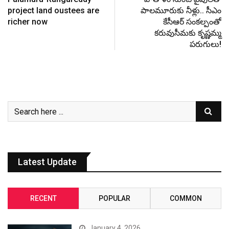
project land oustees are
పాల‌మూరుకు నీళ్లు.. సీఎం
richer now
కేసీఆర్ సంక‌ల్పంతో
క‌రువుసీమ‌కు కృష్ణ‌మ్మ
ప‌రుగులు!
Latest Update
RECENT
POPULAR
COMMON
January 4, 2026