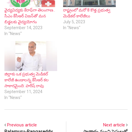
వైద్య‌విద్య‌కు కేరాఫ్‌గా తెలంగాణ‌..
రాష్ట్రంలో మరో 8 కొత్త ప్రభుత్వ
సీఎం కేసీఆర్ విజ‌న్‌తో మ‌న‌
మెడికల్ కాలేజీలు
బిడ్డ‌ల‌కు వైద్య‌యోగం
July 5, 2023
September 14, 2023
In "News"
In "News"
జిల్లాకు ఒక ప్రభుత్వ మెడికల్
కాలేజీ ఉండాలన్న కేసీఆర్ కల
సాకారమైంది: హరీష్ రావు
September 11, 2024
In "News"
Previous article
Next article
Palamuru-Rangareddy
పాతాళం నుంచి పైపుల‌తో