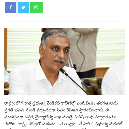
Whatsapp
రాష్ట్రంలో 9 కొత్త ప్రభుత్వ మెడికల్ కాలేజీల్లో ఎంబీబీఎస్ తరగతులను
ప్రగతి భవన్ నుండి వర్చువల్‌గా సీఎం కేసీఆర్ ప్రారంభించారు. ఈ
సందర్భంగా ఆర్థిక, వైద్యారోగ్య శాఖ మంత్రి హరీష్ రావు మాట్లాడుతూ…
ఈరోజు రాష్ట్ర చరిత్రలో సుదినం. ఒక రాష్ట్రం ఒకే సారి 9 ప్రభుత్వ మెడికల్