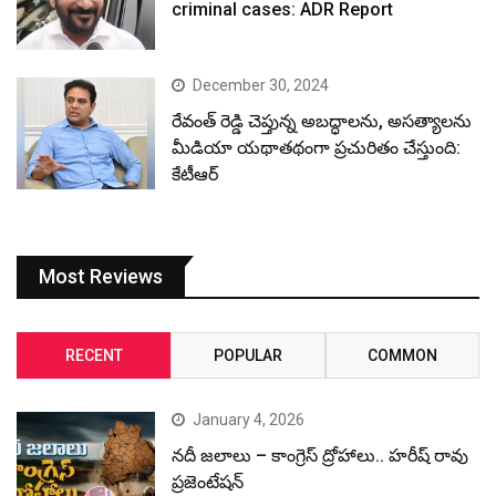
criminal cases: ADR Report
December 30, 2024
రేవంత్ రెడ్డి చెప్తున్న అబద్ధాలను, అసత్యాలను
మీడియా యథాతథంగా ప్రచురితం చేస్తుంది:
కేటీఆర్
Most Reviews
RECENT
POPULAR
COMMON
January 4, 2026
నదీ జలాలు – కాంగ్రెస్ ద్రోహాలు.. హరీష్ రావు
ప్రజెంటేషన్