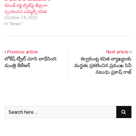
రేవంత్ రెడ్డి ట్వీట్‌పై తీవ్రంగా
స్పందించిన ఎమ్మెల్సీ కవిత
October 14, 2023
In "News"
Previous article
Next article
లోకేష్ ట్వీట్ చూసి బాధేసింది:
కల్వకుంట్ల కవిత వ్యాఖ్యలకు
మంత్రి కేటీఆర్
మద్దతు ప్రకటించిన ప్రముఖ సినీ
నటుడు ప్రకాష్ రాజ్