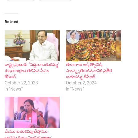
Related
రాష్ట్ర ప్రజలకు “సద్దుల బతుకమ్మ”
తెలంగాణ అస్తిత్వానికి,
శుభాకాంక్షలు తెలిపిన సీఎం
సాంస్కృతిక జీవనానికి ప్రతీక
కేసీఆర్
బతుకమ్మ: కేసీఆర్
October 22, 2023
October 2, 2024
In "News"
In "News"
మేము బతుకమ్మ చేస్తాము..
బాధను కూడా పంచుకుంటాం: