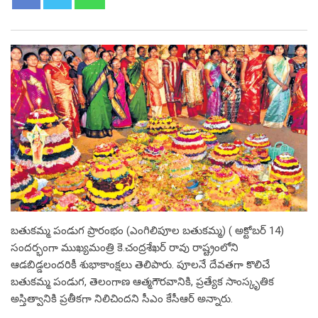
బతుకమ్మ పండుగ ప్రారంభం (ఎంగిలిపూల బతుకమ్మ) ( అక్టోబర్ 14)
సందర్భంగా ముఖ్యమంత్రి కె.చంద్రశేఖర్ రావు రాష్ట్రంలోని
ఆడబిడ్డలందరికీ శుభాకాంక్షలు తెలిపారు. పూలనే దేవతగా కొలిచే
బతుకమ్మ పండుగ, తెలంగాణ ఆత్మగౌరవానికి, ప్రత్యేక సాంస్కృతిక
అస్తిత్వానికి ప్రతీకగా నిలిచిందని సీఎం కేసీఆర్ అన్నారు.