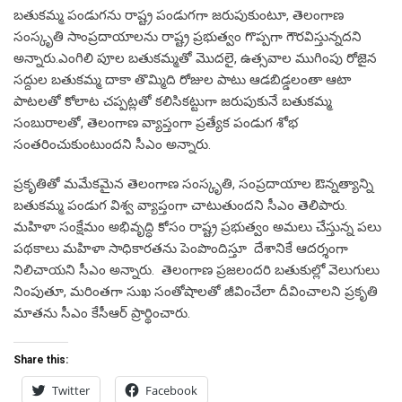
బతుకమ్మ పండుగను రాష్ట్ర పండుగగా జరుపుకుంటూ, తెలంగాణ
సంస్కృతి సాంప్రదాయాలను రాష్ట్ర ప్రభుత్వం గొప్పగా గౌరవిస్తున్నదని
అన్నారు.ఎంగిలి పూల బతుకమ్మతో మొదలై, ఉత్సవాల ముగింపు రోజైన
సద్దుల బతుకమ్మ దాకా తొమ్మిది రోజుల పాటు ఆడబిడ్డలంతా ఆటా
పాటలతో కోలాట చప్పట్లతో కలిసికట్టుగా జరుపుకునే బతుకమ్మ
సంబురాలతో, తెలంగాణ వ్యాప్తంగా ప్రత్యేక పండుగ శోభ
సంతరించుకుంటుందని సీఎం అన్నారు.
ప్రకృతితో మమేకమైన తెలంగాణ సంస్కృతి, సంప్రదాయాల ఔన్నత్యాన్ని
బతుకమ్మ పండుగ విశ్వ వ్యాప్తంగా చాటుతుందని సీఎం తెలిపారు.
మహిళా సంక్షేమం అభివృద్ధి కోసం రాష్ట్ర ప్రభుత్వం అమలు చేస్తున్న పలు
పథకాలు మహిళా సాధికారతను పెంపొందిస్తూ దేశానికే ఆదర్శంగా
నిలిచాయని సీఎం అన్నారు. తెలంగాణ ప్రజలందరి బతుకుల్లో వెలుగులు
నింపుతూ, మరింతగా సుఖ సంతోషాలతో జీవించేలా దీవించాలని ప్రకృతి
మాతను సీఎం కేసీఆర్ ప్రార్థించారు.
Share this:
Twitter
Facebook