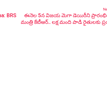
Ne
na: BRS
ఈనెల 5న విజయ మెగా డెయిరీని ప్రారంభ
మంత్రి కేటీఆర్.. లక్ష మంది పాడి రైతులకు 