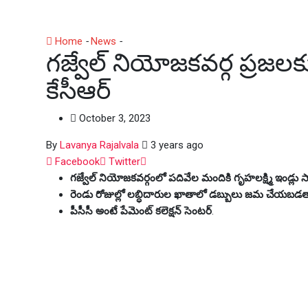
Home
-
News
-
గజ్వేల్ నియోజకవర్గ ప్రజలకు శుభవార్త తెలిపిన
గజ్వేల్ నియోజకవర్గ ప్రజలక
కేసీఆర్
October 3, 2023
By
Lavanya Rajalvala
3 years ago
Whatsapp
Facebook
Twitter
గజ్వేల్ నియోజకవర్గంలో పదివేల మందికి గృహలక్ష్మి ఇండ్లు సా
రెండు రోజుల్లో లబ్ధిదారుల ఖాతాలో డబ్బులు జమ చేయబడ
పీసీసీ అంటే పేమెంట్ కలెక్షన్ సెంటర్
.