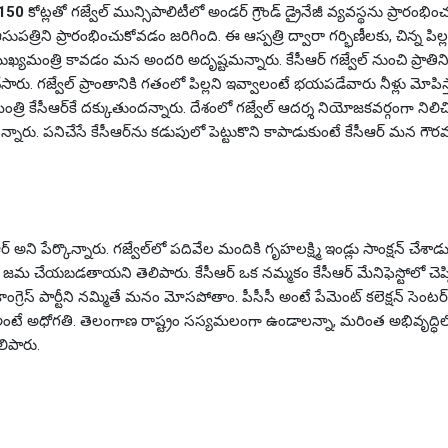
150
కోట్లతో గజ్వేల్ మున్సిపాలిటీలో అండర్ గ్రౌండ్ డ్రైనేజీ వ్యవస్థను ప్రారంభ
్రిని ప్రారంభించుకోవడం జరిగింది. ఈ ఆస్పత్రి ద్వారా గర్భిణీలకు, చిన్న పిల్
ఖ్యమంత్రి కావడం మన అందరి అదృష్టమన్నారు. కేసీఆర్ గజ్వేల్ నుంచి ప్రాతిన
సారు. గజ్వేల్ ప్రాంతానికి గతంలో పిల్లని ఇవ్వాలంటే భయపడేవారు నీళ్లు మోపిస
 కేసీఆర్‌కే దక్కుతుందన్నారు. దేశంలో గజ్వేల్ ఆదర్శ నియోజకవర్గంగా నిలి
దన్నారు. పనిచేసే కేసీఆర్‌ను కడుపులో పెట్టుకొని కాపాడుకుంటే కేసీఆర్‌ మన గౌర
అని పేర్కొన్నారు. గజ్వేల్‌లో పదివేల మందికి గృహలక్ష్మి ఇండ్లు సాంక్షన్ చేశాడ
లు జమ చేయబడతాయని తెలిపారు. కేసీఆర్ ఒక నమ్మకం కేసీఆర్ మేనిఫెస్టోలో చెప్ప
ంగ్రెస్ పార్టీని నమ్మితే మనం మోసపోతాం. పీసీసీ అంటే పేమెంట్ కలెక్షన్ సెంటర
ెస్ అంటే అధోగతి. తెలంగాణ రాష్ట్రం సస్యమలంగా ఉండాలన్నా, మరింత అభివృద్ధిలో
లిపారు.