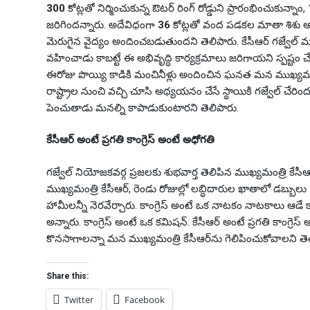
300
కోట్లతో నిర్మించుకున్న ఔటర్ రింగ్ రోడ్డుని ప్రారంభించుకున్నాం,
జరిగిందన్నారు. అదేవిధంగా
36
కోట్లతో వంద పడకల మాతా శిశు ఆసుపత
మెరుగైన వైద్యం అందించబడుతుందని తెలిపారు. కేసీఆర్ గజ్వేల్ ము
వహించాడు కాబట్టే ఈ అభివృద్ధి కార్యక్రమాలు జరిగాయని స్పష్టం చే
ఈరోజు పొయ్యి కాడికి మంచినీళ్లు అందించిన ఘనత మన ముఖ్యమంత్రి
రాష్ట్రాల నుంచి వచ్చి చూసి అధ్యయనం చేసే స్థాయికి గజ్వేల్ చేరిం
పెంచుతాడు మనల్ని కాపాడుకుంటారని తెలిపారు.
కేసీఆర్ అంటే ప్రగతి కాంగ్రెస్ అంటే అధోగతి
గజ్వేల్ నియోజకవర్గ ప్రజలకు శుభవార్త తెలిపిన ముఖ్యమంత్రి కేసీఆర్ 
ముఖ్యమంత్రి కేసీఆర్, రెండు రోజుల్లో లబ్ధిదారుల ఖాతాలో డబ్బు
హామీలన్నీ నెరవేర్చారు. కాంగ్రెస్ అంటే ఒక నాటకం నాటకాలు ఆడే కా
అన్నారు. కాంగ్రెస్ అంటే ఒక కమిషన్. కేసీఆర్ అంటే ప్రగతి కాంగ్ర
కొనసాగాలన్నా మన ముఖ్యమంత్రి కేసీఆర్‌ను గెలిపించుకోవాలని తె
Share this:
Twitter
Facebook