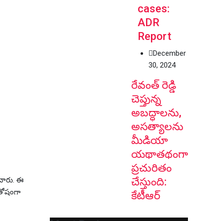
cases:
ADR
Report
December
30, 2024
రేవంత్ రెడ్డి
చెప్తున్న
అబద్ధాలను,
అసత్యాలను
మీడియా
యథాతథంగా
ప్రచురితం
చేస్తుంది:
ంచారు. ఈ
ంతోషంగా
కేటీఆర్