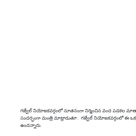
గజ్వేల్ నియోజకవర్గంలో నూతనంగా నిర్మించిన వంద పడకల మాతా శిశు 
సందర్భంగా మంత్రి మాట్లాడుతూ.. గజ్వేల్ నియోజకవర్గంలో ఈ ఒక
ఉందన్నారు.