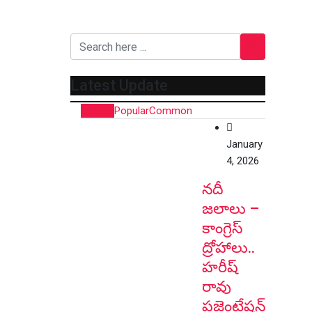
Latest Update
Recent
Popular
Common
January
4, 2026
నదీ
జలాలు –
కాంగ్రెస్
ద్రోహాలు..
హరీష్
రావు
ప్రజెంటేషన్