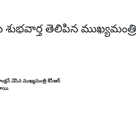
 ముఖ్యమంత్రి కేసీఆర్
ు శుభవార్త తెలిపిన ముఖ్యమంత్రి
ంక్షన్ చేసిన ముఖ్యమంత్రి కేసీఆర్.
తాయి
.