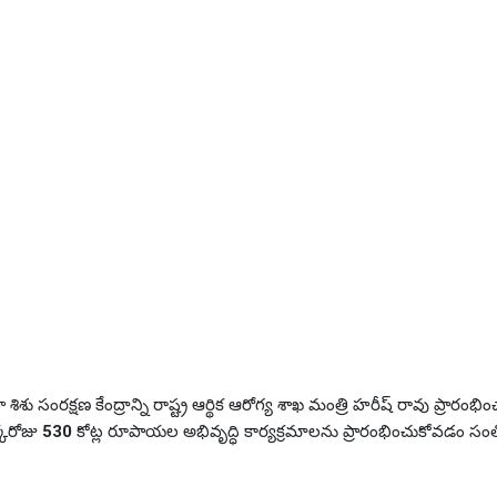
సంరక్షణ కేంద్రాన్ని రాష్ట్ర ఆర్థిక ఆరోగ్య శాఖ మంత్రి హరీష్ రావు ప్రారంభి
్కరోజు
530
కోట్ల రూపాయల అభివృద్ధి కార్యక్రమాలను ప్రారంభించుకోవడం స