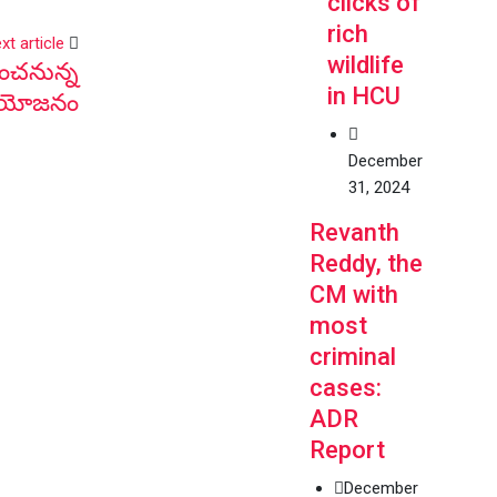
clicks of
rich
xt article
wildlife
ించనున్న
in HCU
ప్రయోజనం
December
31, 2024
Revanth
Reddy, the
CM with
most
criminal
cases:
ADR
Report
December