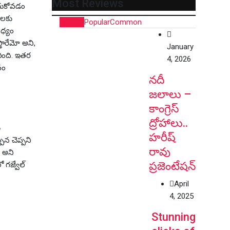
Most Reviews
ించుకోవడం
లలకు
Recent
Popular
Common
ిధ్యం
్తారేమో అని,
January
చింది. ఇతర
4, 2026
వం
నదీ
జలాలు –
కాంగ్రెస్
ద్రోహాలు..
ు
హరీష్
ిన చెప్పని
రావు
్ అని
ప్రజెంటేషన్
 గజ్వేల్
April
4, 2025
Stunning