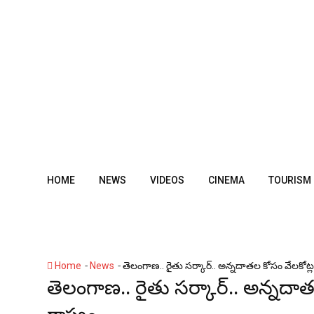
Skip
to
content
HOME
NEWS
VIDEOS
CINEMA
TOURISM
-
-
Home
News
తెలంగాణ‌.. రైతు స‌ర్కార్‌.. అన్న‌దాతల కోసం వేల‌కోట్ల
తెలంగాణ‌.. రైతు స‌ర్కార్‌.. అన్న‌ద