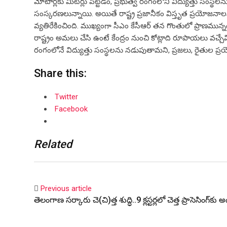
మోటార్లకు మీటర్లు పెట్టడం, ప్రభుత్వ రంగంలోని విద్యుత్తు సంస్థలన
సంస్కరణలున్నాయి. అయితే రాష్ట్ర ప్రజానీకం విస్తృత ప్రయోజనాల
వ్యతిరేకించింది. ముఖ్యంగా సీఎం కేసీఆర్‌ తన గొంతులో ప్రాణము
రాష్ట్రం అమలు చేసి ఉంటే కేంద్రం నుంచి కోట్లాది రూపాయలు వచ్చేవ
రంగంలోనే విద్యుత్తు సంస్థలను నడుపుతామని, ప్రజలు, రైతుల ప్
Share this:
Twitter
Facebook
Related
Previous article
తెలంగాణ స‌ర్కారు చె(చి)త్త శుద్ధి..9 క్ల‌స్ట‌ర్ల‌లో చెత్త ప్రాసెసింగ్‌క