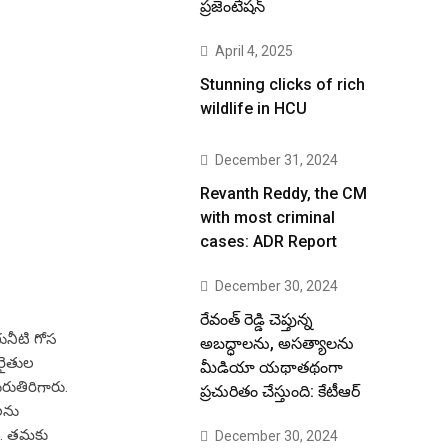
ప్రజెంటేషన్
April 4, 2025
Stunning clicks of rich
wildlife in HCU
December 31, 2024
Revanth Reddy, the CM
with most criminal
cases: ADR Report
December 30, 2024
రేవంత్ రెడ్డి చెప్తున్న
ాగునీటి గోస
అబద్ధాలను, అసత్యాలను
 రైతుల
మీడియా యథాతథంగా
ురుతిరిగారు.
ప్రచురితం చేస్తుంది: కేటీఆర్
ంలను
ిన.. తమకు
December 30, 2024