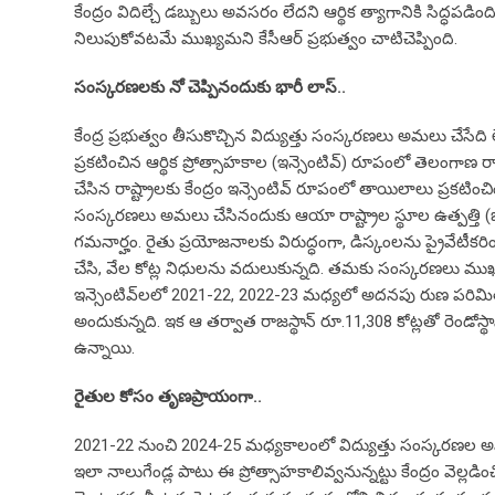
కేంద్రం విదిల్చే డబ్బులు అవసరం లేదని ఆర్థిక త్యాగానికి సిద్ధపడిం
నిలుపుకోవటమే ముఖ్యమని కేసీఆర్‌ ప్రభుత్వం చాటిచెప్పింది.
సంస్కరణల‌కు నో చెప్పినందుకు భారీ లాస్‌..
కేంద్ర ప్రభుత్వం తీసుకొచ్చిన విద్యుత్తు సంస్కరణలు అమలు చేసేది లే
ప్రకటించిన ఆర్థిక ప్రోత్సాహకాల (ఇన్సెంటివ్‌) రూపంలో తెలంగాణ రా
చేసిన రాష్ట్రాలకు కేంద్రం ఇన్సెంటివ్‌ రూపంలో తాయిలాలు ప్రకటించ
సంస్కరణలు అమలు చేసినందుకు ఆయా రాష్ట్రాల స్థూల ఉత్పత్తి (జ
గమనార్హం. రైతు ప్రయోజనాలకు విరుద్ధంగా, డిస్కంలను ప్రైవే
చేసి, వేల కోట్ల నిధులను వదులుకున్నది. తమకు సంస్కరణలు ముఖ్
ఇన్సెంటివ్‌లలో 2021-22, 2022-23 మధ్యలో అదనపు రుణ పరిమితితో 
అందుకున్నది. ఇక ఆ తర్వాత రాజస్థాన్‌ రూ.11,308 కోట్లతో రెండోస్
ఉన్నాయి.
రైతుల కోసం తృణప్రాయంగా..
2021-22 నుంచి 2024-25 మధ్యకాలంలో విద్యుత్తు సంస్కరణల అమలు చేస్
ఇలా నాలుగేండ్ల పాటు ఈ ప్రోత్సాహకాలివ్వనున్నట్టు కేంద్రం వె