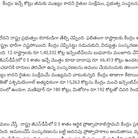
ది. కేంద్రం ఇచ్చే కోట్లు తమకు ముఖ్యం కాదని రైతుల సంక్షేమం, ప్రభుత్వ సంస్థలన
దని రాష్ట్ర ప్రభుత్వం కరాకండిగా తేల్చి చెప్పింది. ఫలితంగా రాష్ట్రాలకు కేంద్రం
ష్ట్రం భారీగా నష్టపోయింది. కేంద్రం చెప్పినట్టు నడుచుకుని, విద్యుత్తు సంస్
ింది. 12 రాష్ట్రాలకు రూ.1,43,332 కోట్ల ఇన్సెంటివ్‌లను బుధవారం మంజూరు చేస
ీఎస్‌డీపీ)లో 0.5 శాతం ఇచ్చే మొత్తం కూడా దాదాపు రూ. 66,413 కోట్లు ఉండ
టీకరించడానికి దారులు తెరిచేలా ఉన్న సంస్కరణలను అమలు చేయనందుకు తెలంగ
యం కాదని రైతుల సంక్షేమమే ముఖ్యమని చాటుకున్నది. కేంద్రం తాజాగా కేటాయ
పశ్చిమబెంగాల్‌ అత్యధికంగా రూ.15,263 కోట్లను కేంద్రం నుంచి ఇన్సెంటివ్‌
థానంలో ఉండగా, మణిపూర్‌ రూ.180 కోట్లు, మిజోరాం రూ.192 కోట్లతో చివరి రెండు 
తే.. రాష్ట్ర జీఎస్‌డీపీలో 0.5 శాతం ఆర్థిక ప్రోత్సాహకాలిస్తామని కేంద్రం ప్ర
ల్లడించింది. అమలుచేసే సంస్కరణలను బట్టి అదనపు ప్రోత్సాహకాలు అందుతాయి.