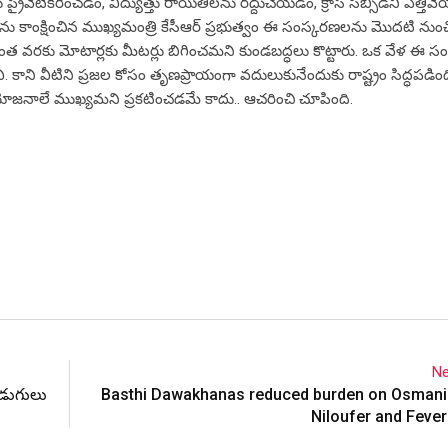
ు ప్రైవేటీకరించడం, విద్యుత్తు రాయితీలను రద్దుచేయడం, క్రాస్‌ సబ్సిడీని ఎత్త
ను కాంక్షించిన ముఖ్యమంత్రి కేసీఆర్‌ ప్రభుత్వం ఈ సంస్కరణలను మొదటి నుంచ
న్నంత వరకు మోటార్లకు మీటర్లు బిగించమని కుండబద్ధలు కొట్టారు. ఒక వేళ ఈ 
ి. కాని వీటిని ప్రజల కోసం తృణప్రాయంగా వదులుకునేందుకు రాష్ట్రం సిద్ధపడింది
రయోజనాలే ముఖ్యమని ప్రకటించడమే కాదు.. ఆచరించి చూపింది.
Ne
ు అడుగులు
Basthi Dawakhanas reduced burden on Osmania
Niloufer and Fever