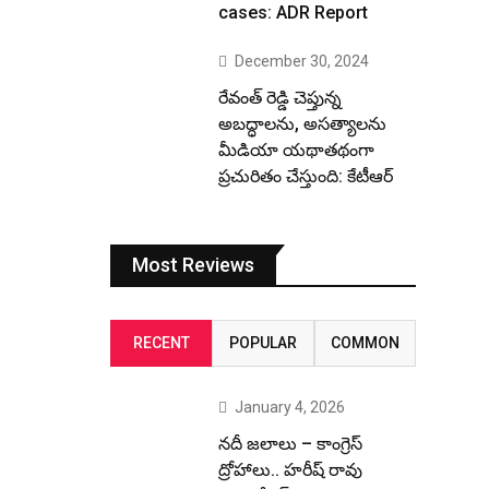
cases: ADR Report
December 30, 2024
రేవంత్ రెడ్డి చెప్తున్న
అబద్ధాలను, అసత్యాలను
మీడియా యథాతథంగా
ప్రచురితం చేస్తుంది: కేటీఆర్
Most Reviews
RECENT
POPULAR
COMMON
January 4, 2026
నదీ జలాలు – కాంగ్రెస్
ద్రోహాలు.. హరీష్ రావు