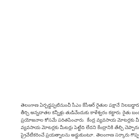
తెలంగాణ ఏర్ప‌డ్డ‌ప్ప‌టినుంచీ సీఎం కేసీఆర్ రైతుల ప‌క్షానే నిల‌బ‌డ్డా
తీర్చి అన్న‌దాత‌ల క‌న్నీళ్లు తుడిచేందుకు కాళేశ్వ‌రం క‌ట్టారు. ర
ప్ర‌యోజ‌నాల కోసమే ప‌రిత‌పించారు. కేంద్ర వ్య‌వ‌సాయ మోట‌ర్ల‌కు మీట‌ర
వ్యవసాయ మోటర్లకు మీటర్లు పెట్టేది లేదని కేంద్రానికి తేల్చి చెప
ప్రైవేటీకరించే ప్రయత్నాలను అడ్డుకుంటూ.. తెలంగాణ స‌ర్కారు గొప్ప 