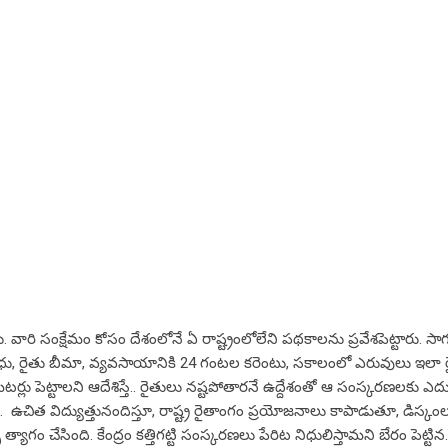
రు. వారి సంక్షేమం కోసం దేశంలోనే ఏ రాష్ట్రంలోలేని ప‌థ‌కాల‌ను ప్ర‌వేశ‌పెట్టారు. స
ైతు బంధు, రైతు బీమా, వ్య‌వ‌సాయానికి 24 గంట‌ల క‌రెంటు, స‌కాలంలో ఎరువులు ఇలా
్లు పెట్టాల‌ని ఆదేశిస్తే.. రైతులు న‌ష్ట‌పోతార‌నే ఉద్దేశంతో ఆ సంస్క‌ర‌ణ‌ల‌కు ఎద
్పారు. ఉచిత విద్యుత్తునందిస్తూ, రాష్ట్ర రైతాంగం ప్రయోజనాలు కాపాడుతూ, డిస్క
త్యాగం చేసింది. కేంద్రం కత్తిగట్టి సంస్కరణలు పేరిట నిధులిస్తామని బేరం పెట్ట