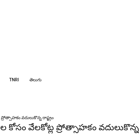
TNRI
తెలుగు
 ప్రోత్సాహకం వ‌దులుకొన్న రాష్ట్రం
ాతల కోసం వేల‌కోట్ల ప్రోత్సాహకం వ‌దులుకొన్న