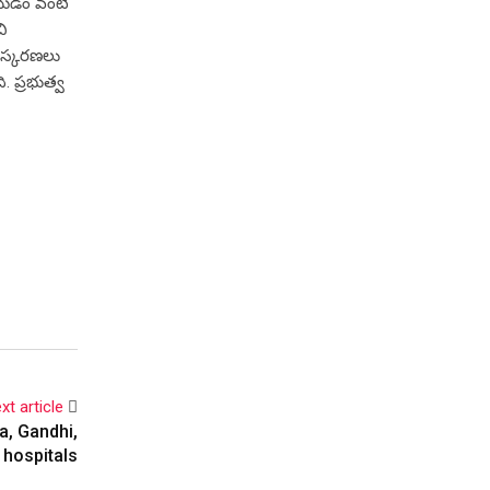
ివేయడం వంటి
ి
సంస్కరణలు
. ప్రభుత్వ
xt article
, Gandhi,
 hospitals