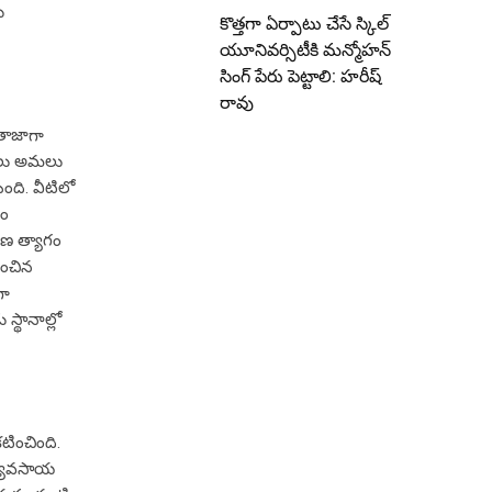
ు
కొత్తగా ఏర్పాటు చేసే స్కిల్
యూనివర్సిటీకి మన్మోహన్
సింగ్ పేరు పెట్టాలి: హరీష్
రావు
 తాజాగా
కరణలు అమలు
ింది. వీటిలో
టం
ాణ త్యాగం
ించిన
గా
స్థానాల్లో
కటించింది.
 వ్యవసాయ