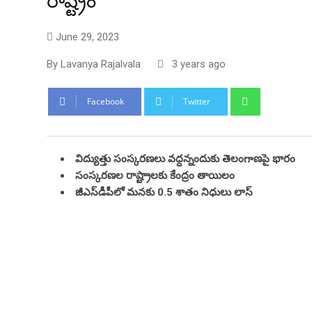
రాష్ట్రం
June 29, 2023
By
Lavanya Rajalvala
3 years ago
Whatsapp
Facebook
Twitter
విద్యుత్తు సంస్కరణలు వ‌ద్ద‌న్నందుకు తెలంగాణ‌పై భారం
సంస్కరణల రాష్ట్రాలకు కేంద్రం తాయిలం
జీఎస్‌డీపీలో మ‌న‌కు 0.5 శాతం నిధులు లాస్‌