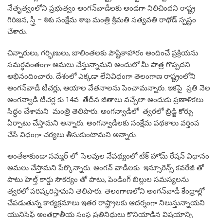
నేతృత్వంలోని ప్రభుత్వం అంగన్‌వాడీలకు అండగా నిలిచిందని రాష్ట్ర
గిరిజన, స్త్రీ – శిశు సంక్షేమ శాఖ మంత్రి శ్రీమతి సత్యవతి రాథోడ్ స్పష్టం
చేశారు.
చిన్నారులు, గర్భిణులు, బాలింతలకు పౌష్టికాహారం అందించే ప్రక్రియను
సమర్థవంతంగా అమలు చేస్తున్నామని అందులో మీ పాత్ర గొప్పదని
అభినందించారు. దేశంలో ఎక్కడా లేనివిధంగా తెలంగాణ రాష్ట్రంలోని
అంగన్‌వాడీ టీచర్లు, ఆయాల వేతనాలను పెంచామన్నారు. ఇకపై ప్రతి నెల
అంగన్వాడీ టీచర్ల కు 14వ తేదీన జీతాలు వచ్చేలా అందుకు ప్రణాళికలు
సిద్ధం చేశామని మంత్రి తెలిపారు. అంగన్వాడీలో త్వరలో బ్రిడ్జి కోర్సు
ఏర్పాటు చేస్తామని అన్నారు. అంగన్వాడీలకు సంక్షేమ పథకాలు వర్తింప
చేసే విధంగా చర్యలు తీసుకుంటామని అన్నారు.
అంతేకాకుండా సమ్మర్ లో సెలవుల నేపథ్యంలో టేక్ హోమ్ రేషన్ విధానం
అమలు చేస్తామని పేర్కొన్నారు. అంగన్ వాడీలకు ఇన్సూరెన్స్ కవరేజీ తో
పాటు హెల్త్ కార్డు సౌకర్యం తో పాటు, పెండింగ్ బిల్లుల సమస్యలను
త్వరలో పరిష్కరిస్తామని తెలిపారు. తెలంగాణలోని అంగన్‌వాడీ కేంద్రాల్లో
చేపడుతున్న కార్యక్రమాలు ఇతర రాష్ట్రాలకు ఆదర్శంగా నిలుస్తున్నాయని
యునిసెఫ్‌ అంతర్జాతీయ సంస్థ ప్రతినిధులు కొనియాడిన విషయాన్ని