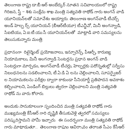
తెలంగాణ రాష్ట్ర డా.బీ.ఆర్ అంబేద్కర్ నూతన సచివాలయంలో రాష్ట్ర
గిరిజన, స్త్రీ – శిశు సంక్షేమ శాఖ మంత్రి సత్యవతి రాథోడ్ గారు అంగన్ వాడి
యూనియన్‌లతో సమావేశం అయ్యారు. తెలంగాణ అంగన్‌వాడీ టీచర్స్‌
అండ్‌ హెల్ప ర్స్‌ యూనియన్‌ (బీఆర్‌టీయూ) టీఎన్జీవో, మినీ అంగన్వాడి,
సిఐటియు, ఏ.ఐ.టీ.యు.సీ యూనియన్‌లతో మాట్లాడి వారి సమస్యలను
తెలుసుకున్నారు మంత్రి.
ప్రధానంగా రిటైర్మెంట్‌ ప్రయోజనాలు, ఇన్సూరెన్స్, పీఆర్సీ, కారుణ్య
నియామకాలు, మినీ అంగన్వాడి సెంటర్లను ప్రధాన అంగన్ వాడి
సెంటర్లుగా మార్చడం, అంగన్‌వాడీ టీచర్లు, హెల్పర్లకు పదోన్నతుల్లో సర్వీసు
నిబంధనలను సడలించాలని, టీ.ఏ.డి ఏ లను చెల్లించాలని, సూపర్వైజర్
ల నియామకలను పరీక్షల ద్వారా కాకుండా సీనియార్టీ ప్రతిపాదన అవకాశం
కల్పించాలని, పెండింగ్‌ బిల్లులు త్వరగా చెల్లించాలని మంత్రి సత్యవతి
రాథోడ్ ను వారు కోరారు.
అందుకు సానుకూలంగా స్పందించిన మంత్రి సత్యవతి రాథోడ్ గారు
ముఖ్యమంత్రి కేసీఆర్ గారి దృష్టికి తీసుకువెళ్లి త్వరలో సమస్యలు
పరిష్కరిస్తామని హామీ ఇచ్చారు. ఈ సందర్భంగా మంత్రి సత్యవతి రాథోడ్
గారు మాట్లాడుతూ… తెలంగాణ రాష్ట్రం ఆవిర్భావం తర్వాత సీఎం కేసీఆర్‌