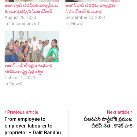
అంగన్వాడీ టీచర్‌లకు,హెల్పర్‌లకు
అంగన్‌వాడీ టీచర్లకు, హెల్పర్లకు
శుభవార్త చెప్పిన సీఎం కేసీఆర్
సీఎం కేసీఆర్ శుభవార్త
August 26, 2023
September 12, 2023
In "Uncategorized"
In "News"
అంగన్‌వాడీ టీచర్లకు శుభవార్త
తెలిపిన రాష్ట్ర ప్రభుత్వం
October 2, 2023
In "News"
Previous article
Next article
From employee to
బీఆర్ఎస్ పార్టీలోకి ప్రముఖ
employer, labourer to
బీజేపీ నేత.. కౌశిక్ హరి
proprietor – Dalit Bandhu