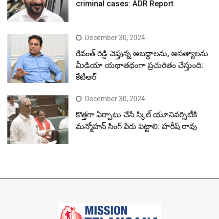
criminal cases: ADR Report
December 30, 2024
రేవంత్ రెడ్డి చెప్తున్న అబద్ధాలను, అసత్యాలను
మీడియా యథాతథంగా ప్రచురితం చేస్తుంది:
కేటీఆర్
December 30, 2024
కొత్తగా ఏర్పాటు చేసే స్కిల్ యూనివర్సిటీకి
మన్మోహన్ సింగ్ పేరు పెట్టాలి: హరీష్ రావు