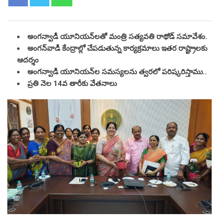
అంగన్వాడీ
యూనియన్‌ల
తో మంత్రి సత్యవతి రాథోడ్ సమావేశం.
అంగన్‌వాడీ కేంద్రాల్లో చేపడుతున్న కార్యక్రమాలు ఇతర రాష్ట్రాలకు
ఆదర్శం
అంగన్వాడీ యూనియన్‌ల సమస్యలను త్వరలో పరిష్కరిస్తాము..
ప్రతి నెల 14వ తారీకు వేతనాలు