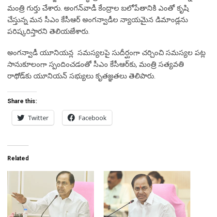
మంత్రి గుర్తు చేశారు. అంగన్‌వాడీ కేంద్రాల బలోపేతానికి ఎంతో కృషి
చేస్తున్న మన సీఎం కేసీఆర్ అంగన్వాడీల న్యాయమైన డిమాండ్లను
పరిష్కరిస్తారని తెలియజేశారు.
అంగన్వాడీ యూనియన్ల సమస్యలపై సుదీర్ఘంగా చర్చించి సమస్యల పట్ల
సానుకూలంగా స్పందించడంతో సీఎం కేసీఆర్‌కు, మంత్రి సత్యవతి
రాథోడ్‌కు యూనియన్ సభ్యులు కృతజ్ఞతలు తెలిపారు.
Share this:
Twitter
Facebook
Related