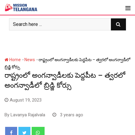
Skip
to
content
-
-
Home
News
రాష్ట్రంలో అంగన్వాడీలకు పెద్దపీట – త్వరలో అంగన్వాడీలో
బ్రిడ్జి కోర్సు
రాష్ట్రంలో అంగన్వాడీలకు పెద్దపీట – త్వరలో
అంగన్వాడీలో బ్రిడ్జి కోర్సు
August 19, 2023
By
Lavanya Rajalvala
3 years ago
Whatsapp