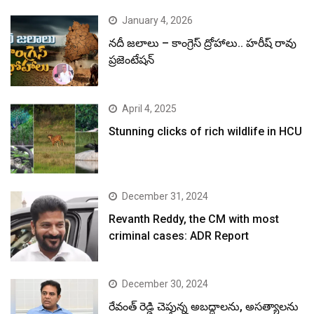
January 4, 2026
నదీ జలాలు – కాంగ్రెస్ ద్రోహాలు.. హరీష్ రావు
ప్రజెంటేషన్
April 4, 2025
Stunning clicks of rich wildlife in HCU
December 31, 2024
Revanth Reddy, the CM with most
criminal cases: ADR Report
December 30, 2024
రేవంత్ రెడ్డి చెప్తున్న అబద్ధాలను, అసత్యాలను