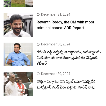
December 31, 2024
Revanth Reddy, the CM with most
criminal cases: ADR Report
December 30, 2024
రేవంత్ రెడ్డి చెప్తున్న అబద్ధాలను, అసత్యాలను
మీడియా యథాతథంగా ప్రచురితం చేస్తుంది:
కేటీఆర్
December 30, 2024
కొత్తగా ఏర్పాటు చేసే స్కిల్ యూనివర్సిటీకి
మన్మోహన్ సింగ్ పేరు పెట్టాలి: హరీష్ రావు