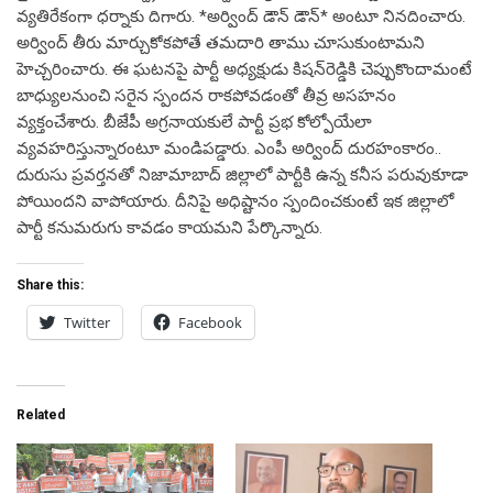
వ్య‌తిరేకంగా ధ‌ర్నాకు దిగారు. *అర్వింద్ డౌన్ డౌన్* అంటూ నిన‌దించారు.
అర్వింద్ తీరు మార్చుకోక‌పోతే త‌మ‌దారి తాము చూసుకుంటామ‌ని
హెచ్చ‌రించారు. ఈ ఘ‌ట‌న‌పై పార్టీ అధ్య‌క్షుడు కిష‌న్‌రెడ్డికి చెప్పుకొందామంటే
బాధ్యుల‌నుంచి స‌రైన స్పంద‌న రాక‌పోవడంతో తీవ్ర అస‌హ‌నం
వ్య‌క్తంచేశారు. బీజేపీ అగ్ర‌నాయ‌కులే పార్టీ ప్ర‌భ కోల్పోయేలా
వ్య‌వ‌హ‌రిస్తున్నారంటూ మండిప‌డ్డారు. ఎంపీ అర్వింద్ దురహంకారం..
దురుసు ప్ర‌వ‌ర్త‌న‌తో నిజామాబాద్ జిల్లాలో పార్టీకి ఉన్న కనీస ప‌రువుకూడా
పోయింద‌ని వాపోయారు. దీనిపై అధిష్టానం స్పందించ‌కుంటే ఇక జిల్లాలో
పార్టీ క‌నుమ‌రుగు కావ‌డం కాయ‌మ‌ని పేర్కొన్నారు.
Share this:
Twitter
Facebook
Related