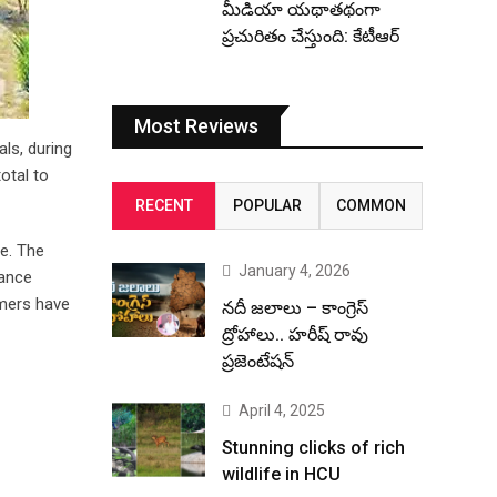
మీడియా యథాతథంగా
ప్రచురితం చేస్తుంది: కేటీఆర్
Most Reviews
als, during
otal to
RECENT
POPULAR
COMMON
me. The
January 4, 2026
dance
rmers have
నదీ జలాలు – కాంగ్రెస్
ద్రోహాలు.. హరీష్ రావు
ప్రజెంటేషన్
April 4, 2025
Stunning clicks of rich
wildlife in HCU