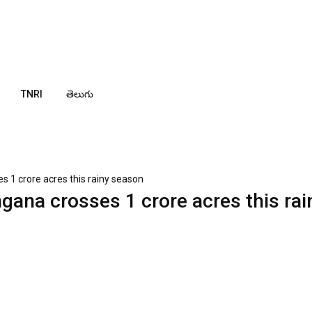
TNRI
తెలుగు
s 1 crore acres this rainy season
ngana crosses 1 crore acres this rai