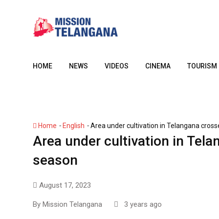
Skip
to
content
HOME
NEWS
VIDEOS
CINEMA
TOURISM
-
-
Home
English
Area under cultivation in Telangana crosse
Area under cultivation in Tela
season
August 17, 2023
By
Mission Telangana
3 years ago