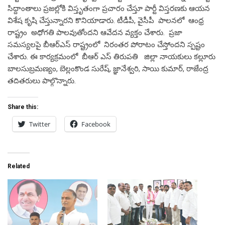
సిద్దాంతాలు ప్రజల్లోకి విస్తృతంగా ప్రచారం చేస్తూ పార్టీ విస్తరణకు ఆయన
విశేష కృషి చేస్తున్నారని కొనియాడారు. టీడీపీ, వైసీపీ పాలనలో ఆంధ్ర
రాష్ట్రం అధోగతి పాలవుతోందని ఆవేదన వ్యక్తం చేశారు. ప్రజా
సమస్యలపై బీఆర్ఎస్ రాష్ట్రంలో నిరంతర పోరాటం చేస్తోందని స్పష్టం
చేశారు. ఈ కార్యక్రమంలో బీఆర్ ఎస్ తిరుపతి జిల్లా నాయకులు కల్లూరు
బాలసుబ్రమణ్యం, బెల్లంకొండ సురేష్, జ్ఞానేశ్వరి, సాయి కుమార్, రాజేంద్ర
తదితరులు పాల్గొన్నారు.
Share this:
Twitter
Facebook
Related