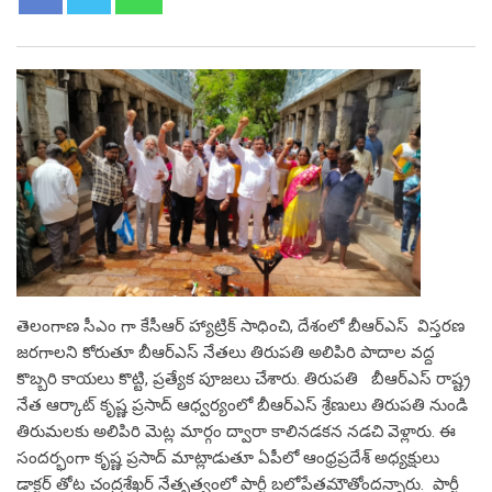
తెలంగాణ సీఎం గా కేసీఆర్ హ్యాట్రిక్ సాధించి, దేశంలో బీఆర్ఎస్ విస్తరణ
జరగాలని కోరుతూ బీఆర్ఎస్ నేతలు తిరుపతి అలిపిరి పాదాల వద్ద
కొబ్బరి కాయలు కొట్టి, ప్రత్యేక పూజలు చేశారు. తిరుపతి బీఆర్ఎస్ రాష్ట్ర
నేత ఆర్కాట్ కృష్ణ ప్రసాద్ ఆధ్వర్యంలో బీఆర్ఎస్ శ్రేణులు తిరుపతి నుండి
తిరుమలకు అలిపిరి మెట్ల మార్గం ద్వారా కాలినడకన నడచి వెళ్లారు. ఈ
సందర్భంగా కృష్ణ ప్రసాద్ మాట్లాడుతూ ఏపీలో ఆంధ్రప్రదేశ్ అధ్యక్షులు
డాక్టర్ తోట చంద్రశేఖర్ నేతృత్వంలో పార్టీ బలోపేతమౌతోందన్నారు. పార్టీ