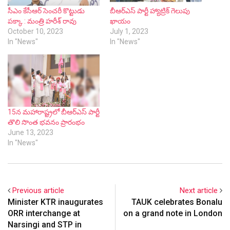
సీఎం కేసీఆర్ సెంచ‌రీ కొట్టుడు
బీఆర్ఎస్ పార్టీ హ్యాట్రిక్ గెలుపు
ప‌క్కా : మంత్రి హ‌రీశ్ రావు
ఖాయం
October 10, 2023
July 1, 2023
In "News"
In "News"
15న మహారాష్ట్రలో బీఆర్‌ఎస్‌ పార్టీ
తొలి సొంత భవనం ప్రారంభం
June 13, 2023
In "News"
Previous article
Next article
Minister KTR inaugurates
TAUK celebrates Bonalu
ORR interchange at
on a grand note in London
Narsingi and STP in