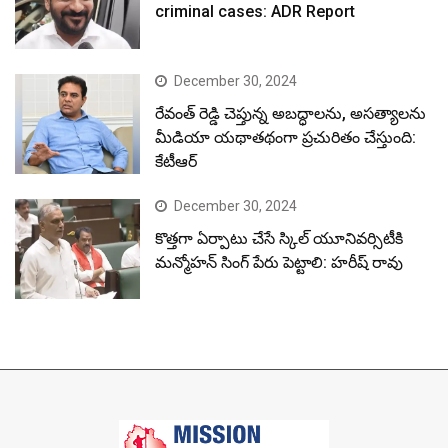
criminal cases: ADR Report
December 30, 2024
రేవంత్ రెడ్డి చెప్తున్న అబద్ధాలను, అసత్యాలను
మీడియా యథాతథంగా ప్రచురితం చేస్తుంది:
కేటీఆర్
December 30, 2024
కొత్తగా ఏర్పాటు చేసే స్కిల్ యూనివర్సిటీకి
మన్మోహన్ సింగ్ పేరు పెట్టాలి: హరీష్ రావు