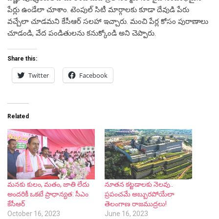
Related
మనకు కులం, మతం, జాతి లేదు
నూత‌న క‌ట్ట‌డాల‌కు నెల‌వు..
అందరికీ ఒకటే ప్రాధాన్యత: సీఎం
ప్ర‌పంచ‌మే అబ్బుర‌పోయేలా
కేసీఆర్
తెలంగాణ రాజ‌ముద్ర‌లు!
October 16, 2023
June 16, 2023
In "News"
In "News"
ఒకే సారి 9 ప్రభుత్వ మెడికల్
కాలేజీలు ప్రారంభించడం దేశ వైద్య