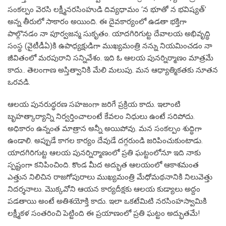
సంకల్పం వెరసి లక్ష్మీనరసింహుడి దివ్యధామం ‘న భూతో న భవిష్యత్‌’
అన్న తీరులో సాకారం అయింది. ఈ దైవకార్యంలో ఉడతా భక్తిగా
పాల్గొనడం నా పూర్వజన్మ సుకృతం. యాదగిరిగుట్ట దేవాలయ అభివృద్ధి
సంస్థ (వైటీడీఏ)కి ఉపాధ్యక్షుడిగా ముఖ్యమంత్రి నన్ను నియమించడం నా
జీవితంలో మరపురాని సన్నివేశం. ఇది ఓ ఆలయ పునర్నిర్మాణం మాత్రమే
కాదు.. తెలంగాణ అస్తిత్వానికి మేలి మలుపు. మన ఆధ్యాత్మికతకు నూతన
ఒరవడి.
ఆలయ పునరుద్ధరణ సహజంగా జరిగే ప్రక్రియ కాదు. ఇలాంటి
బృహత్కార్యాన్ని నిర్వర్తించాలంటే కేవలం నిధులు ఉంటే సరిపోదు.
అధికారం ఉన్నంత మాత్రాన అన్నీ అయిపోవు. మన సంకల్పం శుద్ధిగా
ఉండాలి. అప్పుడే కాగల కార్యం దేవుడే దగ్గరుండి జరిపించుకుంటాడు.
యాదగిరిగుట్ట ఆలయ పునర్నిర్మాణంలో ప్రతి ఘట్టంలోనూ ఇది నాకు
స్పష్టంగా కనిపించింది. కొండ మీద అద్భుత ఆలయంలో ఆకాశమంత
ఎత్తున నిలిచిన రాజగోపురాలు ముఖ్యమంత్రి మేధోమథనానికి నిలువెత్తు
నిదర్శనాలు. మొక్కవోని ఆయన కార్యదీక్షకు ఆలయ కుడ్యాలు అద్దం
పడతాయి అంటే అతిశయోక్తి కాదు. ఇలా ఒకటేమిటి నరసింహస్వామికి
లక్ష్మీకళ సంతరించి పెట్టింది ఈ ప్రయాణంలో ప్రతి ఘట్టం అద్భుతమే!