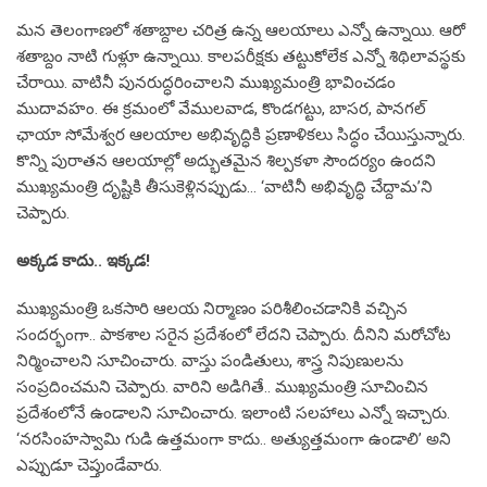
చెప్పారు.
అక్కడ కాదు.. ఇక్కడ!
ముఖ్యమంత్రి ఒకసారి ఆలయ నిర్మాణం పరిశీలించడానికి వచ్చిన
సందర్భంగా.. పాకశాల సరైన ప్రదేశంలో లేదని చెప్పారు. దీనిని మరోచోట
నిర్మించాలని సూచించారు. వాస్తు పండితులు, శాస్త్ర నిపుణులను
సంప్రదించమని చెప్పారు. వారిని అడిగితే.. ముఖ్యమంత్రి సూచించిన
ప్రదేశంలోనే ఉండాలని సూచించారు. ఇలాంటి సలహాలు ఎన్నో ఇచ్చారు.
‘నరసింహస్వామి గుడి ఉత్తమంగా కాదు.. అత్యుత్తమంగా ఉండాలి’ అని
ఎప్పుడూ చెప్తుండేవారు.
స్వామి చూసుకుంటాడు
ఏదైనా సందర్భంలో మేము కాస్త డీలా పడితే ముఖ్యమంత్రి
ఉత్సాహపరిచేవారు. ఫలానా పనిలో ఇలా ఇబ్బంది ఉందని ప్రస్తావిస్తే నవ్వి..
‘ఎందుకు మీరు ఆందోళన చెందుతారు. ఇది స్వామి కార్యం. ఆయనే
చూసుకుంటాడు. స్వామిని ముందు పెట్టి ప్రయత్నించండి. అన్ని
నెరవేరుతాయి.’ అనేవారు. వారు అన్నట్టుగానే ఆ కష్టం దూదిపింజలా