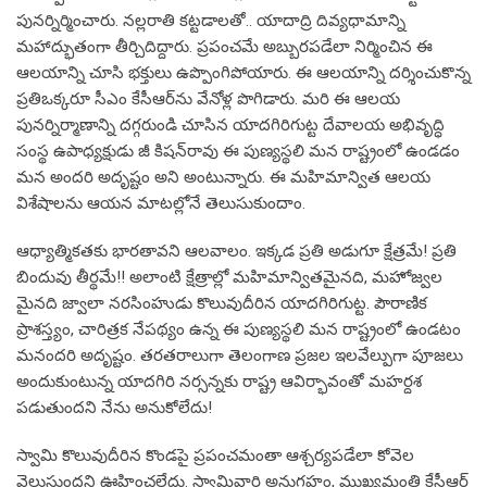
పున‌ర్నిర్మించారు. నల్లరాతి కట్టడాలతో.. యాదాద్రి దివ్య‌ధామాన్ని
మ‌హాద్భుతంగా తీర్చిదిద్దారు. ప్ర‌పంచ‌మే అబ్బుర‌ప‌డేలా నిర్మించిన ఈ
ఆల‌యాన్ని చూసి భ‌క్తులు ఉప్పొంగిపోయారు. ఈ ఆల‌యాన్ని ద‌ర్శించుకొన్న
ప్ర‌తిఒక్క‌రూ సీఎం కేసీఆర్‌ను వేనోళ్ల పొగిడారు. మ‌రి ఈ ఆల‌య
పున‌ర్నిర్మాణాన్ని ద‌గ్గ‌రుండి చూసిన యాద‌గిరిగుట్ట దేవాల‌య అభివృద్ధి
సంస్థ ఉపాధ్య‌క్షుడు జీ కిషన్‌రావు ఈ పుణ్య‌స్థ‌లి మ‌న రాష్ట్రంలో ఉండ‌డం
మ‌న అంద‌రి అదృష్టం అని అంటున్నారు. ఈ మహిమాన్విత ఆల‌య
విశేషాల‌ను ఆయ‌న మాట‌ల్లోనే తెలుసుకుందాం.
ఆధ్యాత్మికతకు భారతావని ఆలవాలం. ఇక్కడ ప్రతి అడుగూ క్షేత్రమే! ప్రతి
బిందువు తీర్థమే!! అలాంటి క్షేత్రాల్లో మహిమాన్వితమైనది, మహోజ్వల
మైనది జ్వాలా నరసింహుడు కొలువుదీరిన యాదగిరిగుట్ట. పౌరాణిక
ప్రాశస్త్యం, చారిత్రక నేపథ్యం ఉన్న ఈ పుణ్యస్థలి మన రాష్ట్రంలో ఉండటం
మనందరి అదృష్టం. తరతరాలుగా తెలంగాణ ప్రజల ఇలవేల్పుగా పూజలు
అందుకుంటున్న యాదగిరి నర్సన్నకు రాష్ట్ర ఆవిర్భావంతో మహర్దశ
పడుతుందని నేను అనుకోలేదు!
స్వామి కొలువుదీరిన కొండపై ప్రపంచమంతా ఆశ్చర్యపడేలా కోవెల
వెలుస్తుందని ఊహించలేదు. స్వామివారి అనుగ్రహం, ముఖ్యమంత్రి కేసీఆర్‌