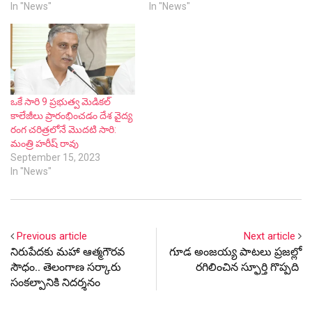
రంగ చరిత్రలోనే మొదటి సారి:
మంత్రి హరీష్ రావు
September 15, 2023
In "News"
Previous article
Next article
నిరుపేదకు మ‌హా ఆత్మ‌గౌర‌వ
గూడ అంజయ్య పాటలు ప్రజల్లో
సౌధం.. తెలంగాణ స‌ర్కారు
రగిలించిన స్ఫూర్తి గొప్పది
సంక‌ల్పానికి నిద‌ర్శ‌నం