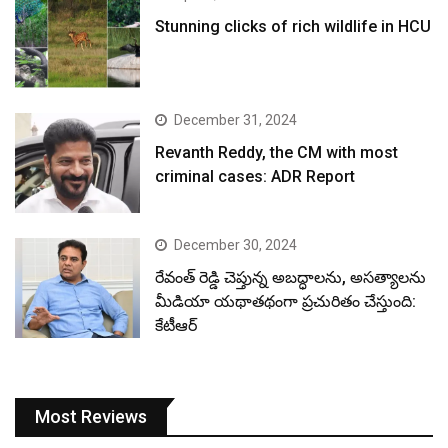
December 30, 2024
రేవంత్ రెడ్డి చెప్తున్న అబద్ధాలను, అసత్యాలను
మీడియా యథాతథంగా ప్రచురితం చేస్తుంది:
కేటీఆర్
Most Reviews
RECENT
POPULAR
COMMON
January 4, 2026
నదీ జలాలు – కాంగ్రెస్ ద్రోహాలు.. హరీష్ రావు
ప్రజెంటేషన్