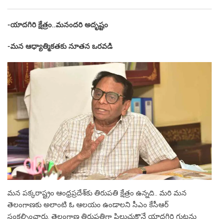
-యాద‌గిరి క్షేత్రం..మ‌నంద‌రి అదృష్టం
-మ‌న ఆధ్యాత్మిక‌త‌కు నూత‌న ఒర‌వ‌డి
మ‌న ప‌క్కరాష్ట్రం ఆంధ్ర‌ప్ర‌దేశ్‌కు తిరుప‌తి క్షేత్రం ఉన్న‌ది.. మరి మ‌న
తెలంగాణ‌కు అలాంటి ఓ ఆల‌యం ఉండాల‌ని సీఎం కేసీఆర్
సంక‌ల్పించారు. తెలంగాణ తిరుప‌తిగా పిలుచుకొనే యాద‌గిరి గుట్ట‌ను