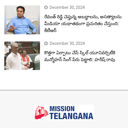
కొత్తగా ఏర్పాటు చేసే స్కిల్ యూనివర్సిటీకి
మన్మోహన్ సింగ్ పేరు పెట్టాలి: హరీష్ రావు
© Copyright Mission Telangana 2023.