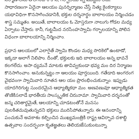
సాధారణంగా ఏదైనా ఆలయం పునర్నిర్మాణం చేస్తే నిత్య కైంకర్యాలు
యథావిధిగా కొనసాగించడానికి, భక్తుల దర్శనార్థం బాలాలయం నిర్మించడం
శాస్త్ర సమ్మతం. అయితే, బాలాలయం ఓ మోస్తరుగా నాలుగు గోడల మధ్య
ఏర్పాటు చేస్తారు. కానీ, గుట్టమీద నరసింహస్వామి గర్భాలయాన్ని పోలిన
విధంగా బాలాలయాన్ని నిర్మించాం.
ప్రధాన ఆలయంలో ఎలాగైతే స్వామి కొండల మధ్య సొరికెలో ఉంటాడో,
ఇక్కడా అలాగే నిలిపాం. దీంతో, భక్తులకు ఇది బాలాలయం అన్న భావనే
కలగలేదు. అసా ధ్యమనే మాటకు తావివ్వకుండా భవ్య మం దిర నిర్మాణం
కొనసాగించాం. అనుకున్నట్టు గా ఆలయం పూర్తయింది. గతేడాది అంగరంగ
వైభవంగా స్వామివారి నూతన ఆల యం ప్రారంభించుకున్నాం. ఇప్పుడు
యాదగిరిగుట్ట సుందరమైన ఆధ్యాత్మికధా మం. అణవణువూ ఆధ్యాత్మికత
తొణికిసలాడే భారతీయ సాంస్కృతిక చిరునామా. స్వామివారి దర్శనంతో
జన్మ చరితార్థమైతే, ఆలయాన్ని చూడటంతోనే మనసు
పులకితమవుతున్నదని భక్తులు మురిసిపోతున్నారు. ఈ ఆనందాన్ని
పంచుకునే అవకాశం కల్పించిన ముఖ్యమంత్రికి రాష్ట్ర ఆవిర్భావ దశాబ్ది
ఉత్సవాల సందర్భంగా కృతజ్ఞతలు తెలియజేసుకుంటున్నా.