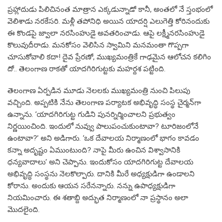
ప్రహ్లాదుడు పిలిచినంత మాత్రాన ఎక్కడున్నాడో కానీ, అంతలో నే స్తంభంలో
వెలిశాడు నరకేసరి. మళ్లీ తపోనిధి అయిన యాదర్షి ఎలుగెత్తి కోరినందుకు
ఈ కొండపై జ్వాలా నరసింహుడై అవతరించాడు. ఆపై లక్ష్మీనరసింహుడై
కొలువుదీరాడు. మనకోసం వెలిసిన స్వామిని మనమంతా గొప్పగా
చూసుకోవాలి కదా! దైవ ప్రేరణో, ముఖ్యమంత్రికే గాఢమైన ఆలోచన కలిగిం
దో.. తెలంగాణ రాకతో యాదగిరిగుట్టకు మహర్దశ పట్టింది.
తెలంగాణ ఏర్పడిన మూడు నెలలకు ముఖ్యమంత్రి నుంచి పిలుపు
వచ్చింది. అప్పటికి నేను తెలంగాణ పర్యాటక అభివృద్ధి సంస్థ చైర్మన్‌గా
ఉన్నాను. ‘యాదగిరిగుట్ట గుడిని పునర్నిర్మించాలని ప్రభుత్వం
నిర్ణయించింది. ఇందులో నువ్వు పాలుపంచుకుంటావా? టూరిజంలోనే
ఉంటావా?’ అని అడిగారు. ‘ఒక దేవాలయ నిర్మాణంలో భాగం కావడం
కన్నా అదృష్టం ఏముంటుంది? నాపై మీరు ఉంచిన విశ్వాసానికి
ధన్యవాదాలు’ అని చెప్పాను. ఇందుకోసం యాదగిరిగుట్ట దేవాలయ
అభివృద్ధి సంస్థను నెలకొల్పారు. దానికి మీరే అధ్యక్షుడిగా ఉండాలని
కోరాను. అందుకు ఆయన సరేనన్నారు. నన్ను ఉపాధ్యక్షుడిగా
నియమించారు. ఈ శతాబ్ది అద్భుత నిర్మాణంలో నా ప్రస్థానం అలా
మొదలైంది.