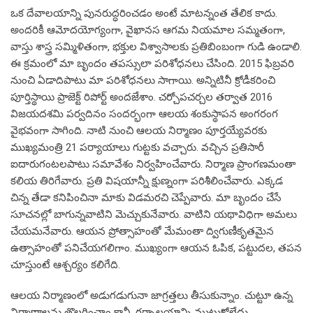
ఒక దేవాలయాన్ని పునరుద్ధరించడం అంటే మాటన్నంత తేలిక కాదు.
అందరికీ ఆమోదయోగ్యంగా, వైఖానస ఆగమ నియమాల సమ్మతంగా,
వాస్తు శాస్త్ర సమ్మిళితంగా, భక్తుల విశ్వాసాలకు ప్రతిబింబంగా గుడి ఉండాలి.
ఈ క్రమంలో మా బృందం తపస్సులా పరిశోధనలు చేసింది. 2015 ఫిబ్రవరి
నుంచి ఏడాదిపాటు మా పరిశోధనలు సాగాయి. అన్నిటినీ క్రోడీకరించి
పూర్తిస్థాయి ప్రాజెక్ట్‌ రిపోర్ట్‌ అందజేశాం. చర్చోపచర్చల తర్వాత 2016
విజయదశమి పర్వదినం సందర్భంగా ఆలయ శంకుస్థాపన అంగరంగ
వైభవంగా సాగింది. నాటి నుంచి ఆలయ నిర్మాణం పూర్తయ్యేవరకు
ముఖ్యమంత్రి 21 పర్యాయాలు గుట్టకు వచ్చారు. వచ్చిన ప్రతిసారీ
ఐదారుగంటలపాటు సమావేశం నిర్వహించేవారు. నిర్మాణ ప్రాంగణమంతా
కలియ తిరిగేవారు. ప్రతి విషయాన్నీ క్షుణ్నంగా పరిశీలించేవారు. ఎక్కడ
చిన్న తేడా కనిపించినా మాకు విడమరచి చెప్పేవారు. మా బృందం చేసే
సూచనల్లో బాగున్నవాటిని మెచ్చుకునేవారు. వాటిని యథావిధిగా అమలు
చేయమనేవారు. ఆయన ప్రోత్సాహంతో మేమంతా ద్విగుణీకృతమైన
ఉత్సాహంతో పనిచేయగలిగాం. ముఖ్యంగా ఆయన ఓపిక, పట్టుదల, తపన
చూస్తుంటే ఆశ్చర్యం కలిగేది.
ఆలయ నిర్మాణంలో అడుగడుగునా జాగ్రత్తలు తీసుకున్నాం. చుట్టూ ఉన్న
నిర్మాణాలను తొలగించాం కానీ, గర్భాలయాన్ని ముట్టుకోలేదు.