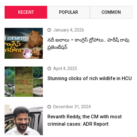
April 4, 2025
Stunning clicks of rich wildlife in HCU
December 31, 2024
Revanth Reddy, the CM with most
criminal cases: ADR Report
December 30, 2024
రేవంత్ రెడ్డి చెప్తున్న అబద్ధాలను, అసత్యాలను
మీడియా యథాతథంగా ప్రచురితం చేస్తుంది:
కేటీఆర్
December 30, 2024