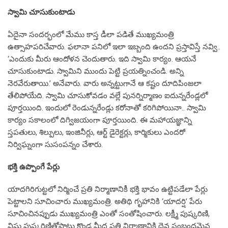
తేలిపోయేది. స్వామి చూసుకోవడం వల్లే పునర్నిర్మాణం ఐదున్నరేండ్లలో
పూర్తయింది. ఇందులో రెండున్నరేండ్లు కరోనాతో కరిగిపోయినా.. స్వామి
కార్యం సకాలంలో దిగ్విజయంగా పూర్తయింది. ఈ మహాయజ్ఞాన్ని
స్తపతులు, శిల్పులు, ఇంజినీర్లు, ఆర్ట్‌ డైరెక్టర్లు, కార్మికులు ఎందరో
నిర్విఘ్నంగా సుసంపన్నం చేశారు.
భక్తి ఉప్పొంగే పేర్లు
యాదగిరిగుట్టలో నిర్మించే ప్రతి నిర్మాణానికీ భక్తి భావం ఉట్టిపడేలా పేర్లు
పెట్టాలని సూచించారు ముఖ్యమంత్రి. అతిథి గృహానికి ‘యాదర్షి’ పేరు
సూచించినప్పుడు ముఖ్యమంత్రి ఎంతో సంతోషించారు. లక్ష్మీ పుష్కరిణి,
విష్ణు పుష్కరిణితోపాటు కొండ మీద ప్రతి నిర్మాణానికి దైవ సంబంధమైన
పేర్లు ఉండేలా చూశాం. టెంపుల్‌ సిటీ మార్గాలకు కూడా దేవుడి పేరు
వచ్చేలా చూడమని కేసీఆర్‌ సలహా ఇచ్చారు. మంచి పేర్ల కోసం పురాణాలు
చూడండి, వేద పండితులను కనుక్కోండి అని చెప్పారు.
Share this:
Twitter
Facebook