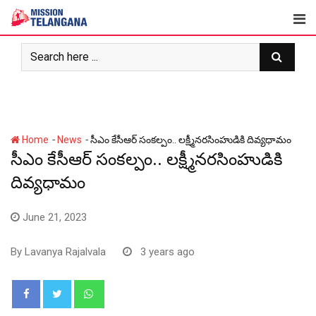
Skip
to
content
-
-
Home
News
సీఎం కేసీఆర్ సంక‌ల్పం.. ల‌క్ష్మీన‌ర‌సింహుడికి దివ్య‌ధామం
సీఎం కేసీఆర్ సంక‌ల్పం.. ల‌క్ష్మీన‌ర‌సింహుడికి
దివ్య‌ధామం
June 21, 2023
By
Lavanya Rajalvala
3 years ago
Whatsapp