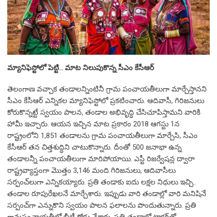
మ్యానిఫెస్టోలో పెట్టి.. మాట నిలుపుకొన్న సీఎం కేసీఆర్‌
తెలంగాణ వ‌చ్చాక తండాల‌న్నింటినీ గ్రామ పంచాయ‌తీలుగా మార్చేస్తాన‌ని
సీఎం కేసీఆర్ ఎన్నిక‌ల మ్యానిఫెస్టోలో ప్ర‌క‌టించారు. ఆదివాసీ, గిరిజ‌నులు
కోరుకొన్న‌ట్టే స్వ‌యం పాల‌న, తండాల అభివృద్ధి చేసిచూపిస్తామ‌ని వారికి
హామీ ఇచ్చారు. ఆయ‌న ఇచ్చిన మాట ప్ర‌కారం 2018 ఆగస్టు 1న
రాష్ట్రంలోని 1,851 తండాలను గ్రామ పంచాయతీలుగా మార్చేసి, సీఎం
కేసీఆర్ త‌న చిత్త‌శుద్ధిని చాటుకొన్నారు. దీంతో 500 జ‌నాభా ఉన్న
తండాల‌న్నీ పంచాయ‌తీలుగా మారిపోయాయి. ఎస్టీ రిజ‌ర్వేష‌న్ల ద్వారా
రాష్ట్ర‌వ్యాప్తంగా మొత్తం 3,146 మంది గిరిజ‌నులు, ఆదివాసీలు
స‌ర్పంచ్‌లుగా ఎన్నిక‌య్యారు. ప్ర‌తి తండాకు ఐదు ల‌క్ష‌ల నిధులు ఇచ్చి..
తండాల రూపురేఖ‌ల‌నే మార్చేశారు. ఇప్పుడు వారి తండాల్లో వారి మ‌నిషినే
స‌ర్పంచ్‌గా ఎన్నుకొని స్వ‌యం పాల‌న ఫ‌లాల‌ను పొందుతున్నారు. ప్ర‌తి