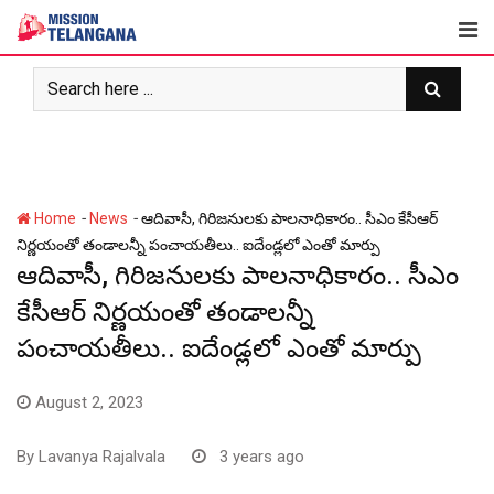
Skip
to
content
-
-
Home
News
ఆదివాసీ, గిరిజ‌నులకు పాల‌నాధికారం.. సీఎం కేసీఆర్
నిర్ణ‌యంతో తండాలన్నీ పంచాయ‌తీలు.. ఐదేండ్ల‌లో ఎంతో మార్పు
ఆదివాసీ, గిరిజ‌నులకు పాల‌నాధికారం.. సీఎం
కేసీఆర్ నిర్ణ‌యంతో తండాలన్నీ
పంచాయ‌తీలు.. ఐదేండ్ల‌లో ఎంతో మార్పు
August 2, 2023
By
Lavanya Rajalvala
3 years ago