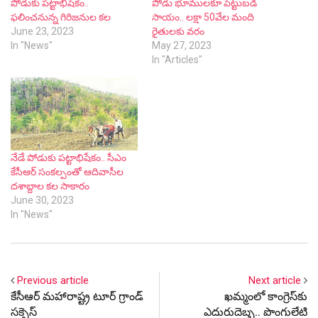
పోడుకు ప‌ట్టాభిషేకం..
పోడు భూముల‌కూ పెట్టుబ‌డి
ఫలించనున్న గిరిజనుల కల
సాయం.. ల‌క్షా 50వేల మంది
June 23, 2023
రైతులకు వ‌రం
In "News"
May 27, 2023
In "Articles"
నేడే పోడుకు ప‌ట్టాభిషేకం.. సీఎం
కేసీఆర్ సంక‌ల్పంతో ఆదివాసీల
ద‌శాబ్దాల క‌ల సాకారం
June 30, 2023
In "News"
Previous article
Next article
కేసీఆర్‌ మహారాష్ట్ర టూర్‌ గ్రాండ్
ఖ‌మ్మంలో కాంగ్రెస్‌కు
సక్సెస్‌
ఎదురుదెబ్బ‌.. పొంగులేటి