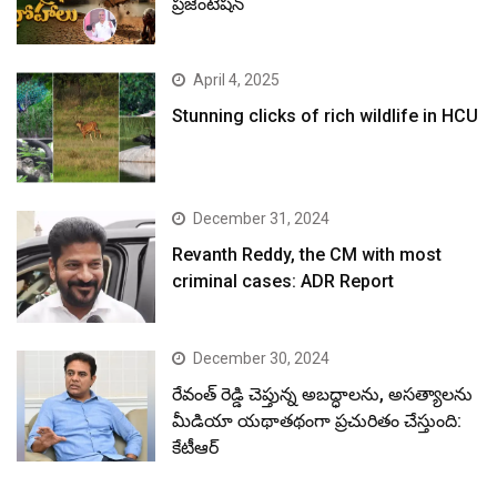
ప్రజెంటేషన్
April 4, 2025
Stunning clicks of rich wildlife in HCU
December 31, 2024
Revanth Reddy, the CM with most
criminal cases: ADR Report
December 30, 2024
రేవంత్ రెడ్డి చెప్తున్న అబద్ధాలను, అసత్యాలను
మీడియా యథాతథంగా ప్రచురితం చేస్తుంది:
కేటీఆర్