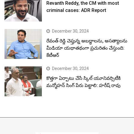
Revanth Reddy, the CM with most
criminal cases: ADR Report
December 30, 2024
రేవంత్ రెడ్డి చెప్తున్న అబద్ధాలను, అసత్యాలను
మీడియా యథాతథంగా ప్రచురితం చేస్తుంది:
కేటీఆర్
December 30, 2024
కొత్తగా ఏర్పాటు చేసే స్కిల్ యూనివర్సిటీకి
మన్మోహన్ సింగ్ పేరు పెట్టాలి: హరీష్ రావు