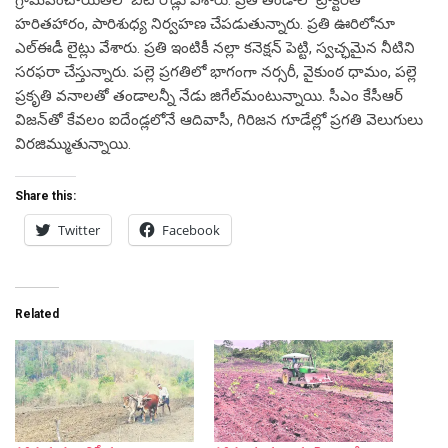
గ్రామ‌పంచాయ‌తీలో బీటీ రోడ్లు వేశారు. ప్ర‌తి తండాలో ట్రాక్ట‌ర్‌తో
హ‌రిత‌హారం, పారిశుధ్య నిర్వ‌హ‌ణ చేప‌డుతున్నారు. ప్ర‌తి ఊరిలోనూ
ఎల్ఈడీ లైట్లు వేశారు. ప్ర‌తి ఇంటికీ న‌ల్లా క‌నెక్ష‌న్ పెట్టి, స్వ‌చ్ఛ‌మైన నీటిని
స‌ర‌ఫ‌రా చేస్తున్నారు. ప‌ల్లె ప్ర‌గ‌తిలో భాగంగా న‌ర్స‌రీ, వైకుంఠ ధామం, ప‌ల్లె
ప్ర‌కృతి వ‌నాల‌తో తండాల‌న్నీ నేడు జిగేల్‌మంటున్నాయి. సీఎం కేసీఆర్
విజ‌న్‌తో కేవ‌లం ఐదేండ్ల‌లోనే ఆదివాసీ, గిరిజ‌న గూడేల్లో ప్ర‌గ‌తి వెలుగులు
విర‌జిమ్ముతున్నాయి.
Share this:
Twitter
Facebook
Related