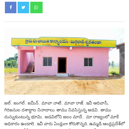
Whatsapp
జ‌ల్.. జంగ‌ల్.. జ‌మీన్‌.. మావా నాటే.. మావా రాజ్‌. .ఇవీ ఆదివాసీ,
గిరిజ‌నుల ద‌శాబ్దాల నినాదాలు. తాము నివ‌సిస్తున్న అడ‌వి.. తాము
దున్నుకుంటున్న భూమి.. అడ‌విలోని జ‌లం మాదే.. మా రాజ్యంలో మాకే
అధికారం ఉండాలె.. ఇవీ వారు ఏండ్లుగా కోరుకొన్న‌ది. ఉమ్మ‌డి ఆంధ్ర‌ప్ర‌దేశ్‌లో