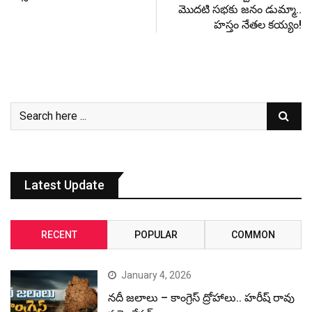
మొద‌టి స‌భ‌కు జ‌నం డుమ్మా..
హ‌స్తం నేత‌ల క‌య్యం!
Latest Update
RECENT
POPULAR
COMMON
January 4, 2026
నదీ జలాలు – కాంగ్రెస్ ద్రోహాలు.. హరీష్ రావు