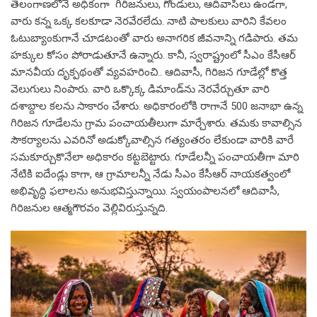
తెలంగాణ‌లోనే అధికంగా గిరిజనులు, గోండులు, ఆదివాసీలు ఉండ‌గా,
వారు క‌న్న ఒక్క క‌ల‌కూడా నెర‌వేరలేదు. నాటి పాల‌కులు వారిని కేవ‌లం
ఓటుబ్యాంకుగానే చూడ‌టంతో వారు అనాగ‌రిక జీవ‌నాన్ని గ‌డిపారు. త‌మ
హ‌క్కుల కోసం పోరాడుతూనే ఉన్నారు. కానీ, స్వ‌రాష్ట్రంలో సీఎం కేసీఆర్
మాన‌వీయ దృక్ప‌థంతో వ్య‌వ‌హరించి.. ఆదివాసీ, గిరిజ‌న గూడేల్లో కొత్త
వెలుగులు నింపారు. వారి ఒక్కొక్క డిమాండ్‌ను నెర‌వేర్చుతూ వారి
ద‌శాబ్దాల క‌ల‌ను సాకారం చేశారు. అధికారంలోకి రాగానే 500 జ‌నాభా ఉన్న
గిరిజ‌న గూడేల‌ను గ్రామ పంచాయ‌తీలుగా మార్చేశారు. త‌మ‌కు కావాల్సిన
సౌక‌ర్యాల‌ను ఎవ‌రినో అడుక్కోవాల్సిన గ‌త్యంత‌రం లేకుండా వారికి వారే
స‌మ‌కూర్చుకొనేలా అధికారం క‌ట్ట‌బెట్టారు. గూడేల‌న్నీ పంచాయ‌తీగా మారి
నేటికి ఐదేండ్లు కాగా, ఆ గ్రామాల‌న్నీ నేడు సీఎం కేసీఆర్ నాయ‌క‌త్వంలో
అభివృద్ధి ఫ‌లాల‌ను అనుభ‌విస్తున్నాయి. స్వ‌యంపాల‌న‌లో ఆదివాసీ,
గిరిజ‌నుల ఆత్మ‌గౌర‌వం వెల్లివిరుస్తున్న‌ది.