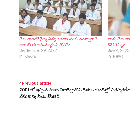
తెలంగాణలో వైద్య విద్య చదవాలనుకుంటున్నారా ?
నాడు తెలంగాణ
అయితే ఈ గుడ్ న్యూస్ మీకోసమే
8340 సీట్లు
September 29, 2022
July 4, 2023
In "తెలుగు"
In "News"
Previous article
2001లో ఇచ్చిన మాట నిలబెట్టుకొని రైతుల గుండెల్లో చిరస్మరణ
వేసుకున్న సీఎం కేసీఆర్