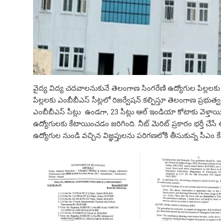
వైద్య విద్య చదవాలనుకునే తెలంగాణ సింగరేణి ఉద్యోగుల పిల్లలకు ప
పిల్లలకు ఎంబీబీఎస్ సీట్లలో రిజర్వేషన్ కల్పిస్తూ తెలంగాణ ప్రభు
ఎంబీబీఎస్ సీట్లు ఉండగా, 23 సీట్లు ఆల్ ఇండియా కోటాకు వెళ్తాయి.
ఉద్యోగులకు కేటాయించడం జరిగింది. నీట్ మెరిట్ ప్రకారం భర్తీ చేసే 
ఉద్యోగుల నుండి వచ్చిన విజ్ఞప్తులను పరిగణలోకి తీసుకున్న సీఎం కే