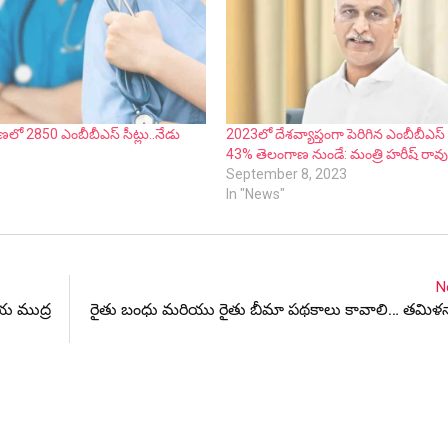
లో 2850 ఎంబీబీఎస్ సీట్లు..నేడు
2023లో దేశవ్యాప్తంగా పెరిగిన ఎంబీబీఎస్ 
43% తెలంగాణ నుండే: మంత్రి హరీష్ రావ
September 8, 2023
In "News"
N
ీయ ముద్ర
రైతు బంధు మరియు రైతు బీమా పథకాలు కావాలి… తమిళ