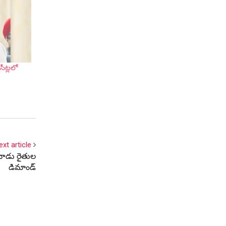
సీట్లలో
ు
ext article
నాడు రైతుల
డిమాండ్‌