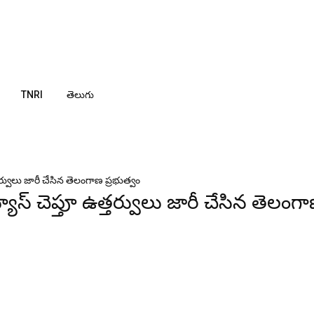
TNRI
తెలుగు
్తర్వులు జారీ చేసిన తెలంగాణ ప్రభుత్వం
్యూస్ చెప్తూ ఉత్తర్వులు జారీ చేసిన తెలంగ