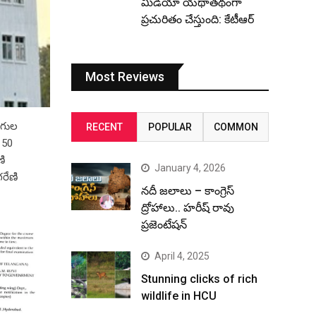
మీడియా యథాతథంగా
ప్రచురితం చేస్తుంది: కేటీఆర్
Most Reviews
ోగుల
RECENT
POPULAR
COMMON
150
ణి
January 4, 2026
గరేణి
నదీ జలాలు – కాంగ్రెస్
ద్రోహాలు.. హరీష్ రావు
ప్రజెంటేషన్
April 4, 2025
Stunning clicks of rich
wildlife in HCU