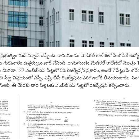
్రభుత్వం గుడ్ న్యూస్ చెప్పింది. రామగుండం మెడికల్ కాలేజీలో సింగరేణి ఉద్య
త్వం గురువారం ఉత్తర్వులు జారీ చేసింది. రామగుండం మెడికల్ కాలేజీలో మొత్తం 
 మిగతా 127 ఎంబీబీఎస్ సీట్లలో 5% రిజర్వేషన్ ప్రకారం, అంటే 7 సీట్లు సింగరే
ఈ సీట్ల విషయంలో ఎస్సీ, ఎస్టీ, బీసీ రిజర్వేషన్లు పరిగణలోకి తీసుకుంటారు. సిం
సీఆర్, ఈ మేరకు వారి పిల్లలకు ఎంబీబీఎస్ సీట్లలో రిజర్వేషన్ కల్పించారు.