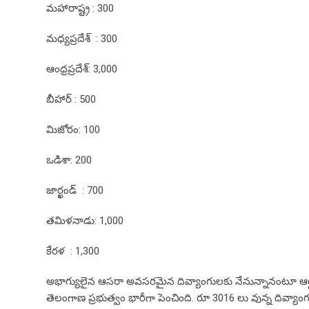
మహారాష్ట్ర : 300
మధ్యప్రదేశ్‌ : 300
ఆంధ్రప్రదేశ్‌: 3,000
బీహార్‌ : 500
మిజోరం: 100
ఒడిశా: 200
జార్ఖండ్‌ : 700
తమిళనాడు: 1,000
కేరళ : 1,300
అభాగ్యులైన ఆసరా అవసరమైన దివ్యాంగులకు నేనున్నానంటూ ఆర్థిక భర
తెలంగాణ ప్రభుత్వం భారీగా పెంచింది. రూ 3016 లు వున్న దివ్యాంగ