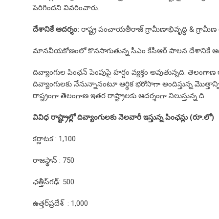
పెరిగిందని వివరించారు.
దేశానికే ఆదర్శం:
రాష్ట్ర పంచాయతీరాజ్ గ్రామీణాభివృద్ధి & గ్రామీ
మానవీయకోణంలో కొనసాగుతున్న సీఎం కేసీఆర్‌ పాలన దేశానికే ఆదర్
దివ్యాంగుల పింఛన్‌ పెంపుపై హర్షం వ్యక్తం అవుతున్నది. తెలంగాణ
దివ్యాంగులకు నేనున్నానంటూ ఆర్థిక భరోసాగా అందిస్తున్న మొత్తాన
రాష్ట్రంగా తెలంగాణ ఇతర రాష్ట్రాలకు ఆదర్శంగా నిలుస్తున్న ది.
వివిధ రాష్ట్రాల్లో దివ్యాంగులకు నెలవారీ ఇస్తున్న పింఛన్లు (రూ.లో)
కర్ణాటక : 1,100
రాజస్థాన్‌ : 750
ఛత్తీస్‌గఢ్‌: 500
ఉత్తర్‌ప్రదేశ్‌ : 1,000