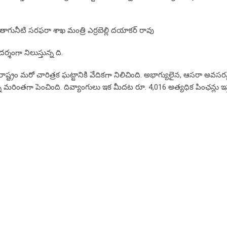
ణ తాగునీటి సరఫరా శాఖ మంత్రి ఎర్రబెల్లి దయాకర్ రావు
శంగా నిలుస్తున్న ది.
 రాష్ట్రం మరో చారిత్రక ఘట్టానికి వేదికగా నిలిచింది. అభాగ్యులైన, ఆసరా అవస
్ని మరింతగా పెంచింది. దివ్యాంగులు ఇక మీదట రూ. 4,016 అత్యధిక పింఛన్లు ఇస్