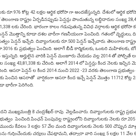
ు రూ.976 కోట్ల 42 లక్షల ఆర్థిక భరోసా గా అందజేస్తున్నది. దేశంలో ఆర్థిక భరోస
తెలంగాణ రాష్ట్రం ఏర్పడినప్పుడు పెన్షన్లు పొందుతున్న లబ్ధిదారుల సంఖ్య 28,
1,338 లకు చేరింది. భారంగా కాలం గడుపుతున్న వివిధ వర్గాలకు ఆర్థిక భరోసా 
్షన్ మొత్తాన్ని కూడా దశల వారీగా గణనీయంగా పెంచింది. గతంలో వృద్ధులు, ది
్వం పెన్షన్ ఇచ్చేది. దివ్యాంగులకు రూ.500 పెన్షన్ ఇచ్చేవారు. తెలంగాణ రాష్ట్
 రూ.3016 కు ప్రభుత్వం పెంచింది. అలాగే బీడీ కార్మికులకు, ఒంటరి మహిళలకు, బ
్తున్నది. అర్హులైన వారికి పెన్షన్ మంజూరు చేయడం వల్ల 2014 తో పోల్చితే ల
 సంఖ్య 43,81,338 కు చేరింది. అలాగే 2014 లో పెన్షన్లు కింద నెలకు ఇచ్చిన మ
చేరింది. ఆసరా పెన్షన్ ల కింద 2014 నుంచి 2022 -23 వరకు తెలంగాణ ప్రభుత్వ
లకు పెంచిన ఆసరాతో వార్షికంగా ఆసరా కింద ఇచ్చే పెన్షన్ మొత్తం 11712 కోట్ల 2
ా భారీగా పెరిగింది.
 ముఖ్యమంత్రి కె చంద్రశేఖర్ రావు ‌ వెల్లడించారు. దివ్యాంగులకు రాష్ట్ర ప్రభుత
ుత్వం పెంచింది.పింఛన్‌ పెంపువల్ల రాష్ట్రంలోని దివ్యాంగులకు నెలకు రూ.205 
ముందు కేవలం 3 లక్షల 57 వేల మంది దివ్యాంగులకు నెలకు 500 చొప్పున మాత
ు గుర్తించేందుకు చర్యలు చేపట్టామని, తద్వారా వారి సంఖ్య 5 లక్షల 11 వేల 