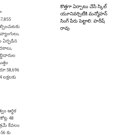
కొత్తగా ఏర్పాటు చేసే స్కిల్
ా
యూనివర్సిటీకి మన్మోహన్
47,855
సింగ్ పేరు పెట్టాలి: హరీష్
కల్పించుటకు
రావు
వ్యాంగులు,
రం ఏర్పడిన
ోదకాలు,
బ్ధిదారుల
ొత్తం
ం రూ.58,696
4 లక్షలకు
్వం ఆర్థిక
కోట్ల 48
్రమే కేవలం
656 కు