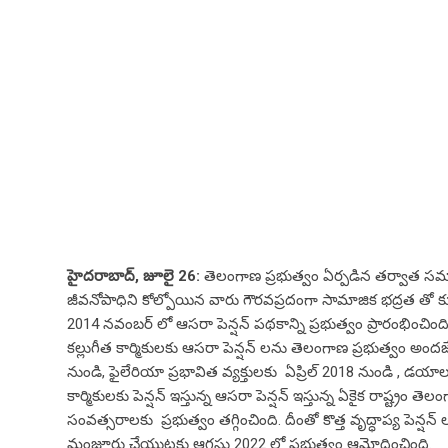
హైదరాబాద్, జూలై 26:
తెలంగాణ ప్రభుత్వం ఏర్పడిన తర్వాత స
జీవనోపాధిని కోల్పోయిన వారు గౌరవప్రదంగా సామాజిక భద్రత తో 
2014 నవంబర్ లో ఆసరా పెన్షన్ పథకాన్ని ప్రభుత్వం ప్రారంభించింది.
కల్లుగీత కార్మికులకు ఆసరా పెన్షన్ లను తెలంగాణ ప్రభుత్వం అంద
నుండి, ఫైలేరియా ప్రభావిత వ్యక్తులకు ఏప్రిల్ 2018 నుండి , డయాలస
కార్మికులకు పెన్షన్ ఇస్తున్న ఆసరా పెన్షన్ ఇస్తున్న ఏకైక రాష్ట్రం 
సంవత్సరాలకు ప్రభుత్వం తగ్గించింది. దీంతో కొత్త వృద్ధాప్య పెన్షన్
మంజూరు చేయుటకు ఆగస్టు 2022 లో ప్రభుత్వం ఆమోదించింది.