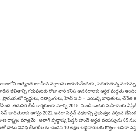
మాజంలోని అత్యంత బలహీన వర్గాలను ఆదుకునేందుకు , పెరుగుతున్న వయస్సు
కూడిన జీవితాన్ని గడుపుటకు రోజు వారీ కనీస అవసరాలకు ఆర్థిక మద్దతు అంద
 ప్రారంభంలో వృద్ధులు, దివ్యాంగులు, హెచ్ ఐ వి – ఎయిడ్స్ బాధితులు, చేనేత కా
జేసింది. తదుపరి బీడీ కార్మికులకు మార్చి 2015 నుండి ఒంటరి మహిళలకు ఏప్రి
ిస్ బాధితులకు ఆగస్టు 2022 ఆసరా పెన్షన్ పథకాన్ని ప్రభుత్వం వర్తింప జేసింది
తెలంగాణ రాష్ట్రం మాత్రమే . అలాగే వృద్ధాప్య పెన్షన్ పొందే అర్హత వయస్సును 65 ను
 లతో పాటు వివిధ కేటగిరీల కు చెందిన 10 లక్షల లబ్దిదారులకు కొత్తగా ఆసరా పెన్ష