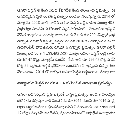
ఆసరా పెన్షన్ ల కింద వివిధ కేటగిరీల కింద తెలంగాణ ప్రభుత్వం నెలక
అవసరమైన ప్రతి ఇంటికి ప్రభుత్వం అండగా నిలుస్తున్న ది. 2014 లో 
మాత్రమే. 2023 జూన్ నాటికి ఆసరా పెన్షన్ లబ్ధిదారుల సంఖ్య 43,8
ప్రభుత్వం మానవీయ కోణంలో వ్యవహరించింది. నెలవారీగా ఇచ్చే పెన
చేనేత కార్మికులు, ఎయిడ్స్ బాధితులకు నెలకు రూ.200 చొప్పున ప్రభుత
తర్వాత నెలవారీ ఇస్తున్న పెన్షన్లు ను రూ.2016 కు, దివ్యాంగులకు
డయాలసిస్ బాధితులకు రూ.2016 చొప్పున ప్రభుత్వం ఆసరా పెన్షన్ ఇస
సంఖ్య అదనంగా 15,33,483 పెరిగి మొత్తం ఆసరా పెన్షన్ లబ్ది దారుల
రూ.67.47 కోట్లు మాత్రమే ఉండేది. నేడు అది రూ 976.42 కోట్లకు 
కోట్ల 25 లక్షలను ఆర్థిక భరోసా గా అందజేసింది. ఇప్పుడు దివ్యంగు
చేరుతుంది. 2014 తో పోల్చితే ఆసరా పెన్షన్ లబ్ధిదారుల సంఖ్య కూడ
దివ్యాంగుల పెన్షన్ ను రూ.4016 కు పెంచిన తెలంగాణ ప్రభుత్వం
ఆసరా అవసరమైన ప్రతి ఒక్కరికీ రాష్ట్ర ప్రభుత్వం అండగా నిలుస్తుందని
భరోసాను కల్పిస్తూ వారి పింఛన్‌ను రూ.3016 నుంచి రూ.4016కు ప్రభ
లక్షల ఆర్థిక ఆసరా లభించనున్నాయని వివరించారు. తెలంగాణ రాక
17 కోట్లు మాత్రమే అందేవని, స్వయంపాలనలో అర్హులైన దివ్యాంగులన