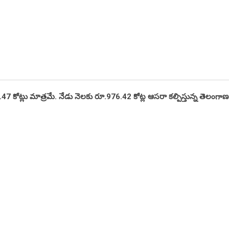
47 కోట్లు మాత్రమే. నేడు నెలకు రూ.976.42 కోట్ల ఆసరా కల్పిస్తున్న తెలంగాణ