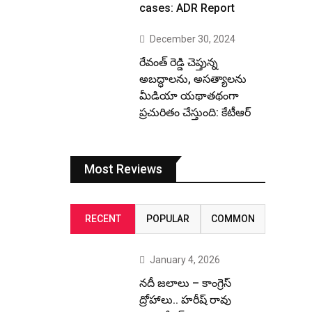
cases: ADR Report
December 30, 2024
రేవంత్ రెడ్డి చెప్తున్న
అబద్ధాలను, అసత్యాలను
మీడియా యథాతథంగా
ప్రచురితం చేస్తుంది: కేటీఆర్
Most Reviews
RECENT
POPULAR
COMMON
January 4, 2026
నదీ జలాలు – కాంగ్రెస్
ద్రోహాలు.. హరీష్ రావు