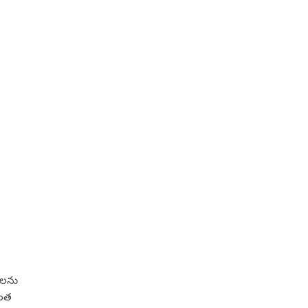
్ లను
ఇంత