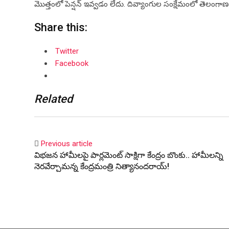
మొత్తంలో పెన్షన్ ఇవ్వడం లేదు. దివ్యాంగుల సంక్షేమంలో తెలంగాణ ర
Share this:
Twitter
Facebook
Related
Previous article
విభ‌జ‌న హామీల‌పై పార్ల‌మెంట్ సాక్షిగా కేంద్రం బొంకు.. హామీల‌న్ని
నెర‌వేర్చామ‌న్న కేంద్రమంత్రి నిత్యానంద‌రాయ్‌!