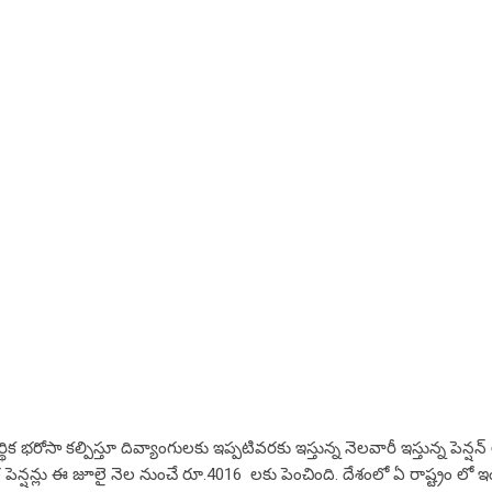
ోసా కల్పిస్తూ దివ్యాంగులకు ఇప్పటివరకు ఇస్తున్న నెలవారీ ఇస్తున్న పెన్షన
 పెన్షన్లు ఈ జూలై నెల నుంచే రూ.4016 లకు పెంచింది. దేశంలో ఏ రాష్ట్రం లో 