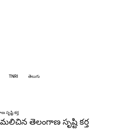
TNRI
తెలుగు
 సృష్టి కర్త
ా మలిచిన తెలంగాణ సృష్టి కర్త