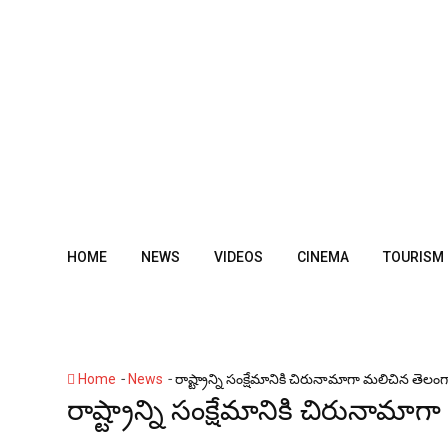
Skip
to
content
HOME
NEWS
VIDEOS
CINEMA
TOURISM
-
-
Home
News
రాష్ట్రాన్ని సంక్షేమానికి చిరునామాగా మలిచిన తెలంగాణ
రాష్ట్రాన్ని సంక్షేమానికి చిరునామాగ