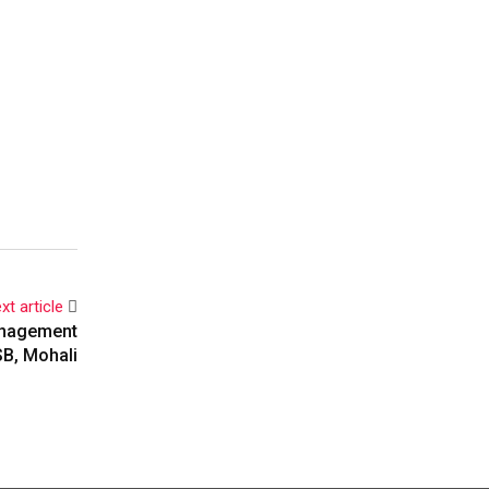
xt article
Management
B, Mohali