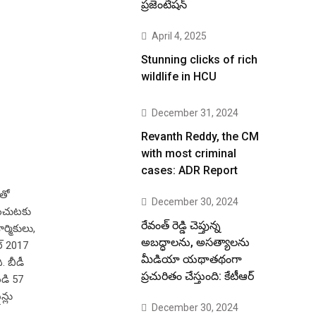
ప్రజెంటేషన్
April 4, 2025
Stunning clicks of rich
wildlife in HCU
December 31, 2024
Revanth Reddy, the CM
with most criminal
cases: ADR Report
తో
December 30, 2024
ించుటకు
రేవంత్ రెడ్డి చెప్తున్న
ర్మికులు,
అబద్ధాలను, అసత్యాలను
ల్ 2017
మీడియా యథాతథంగా
. బీడీ
ప్రచురితం చేస్తుంది: కేటీఆర్
ండి 57
న్లు
December 30, 2024