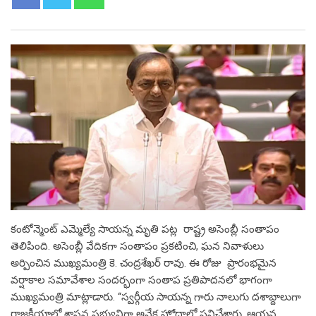
కంటోన్మెంట్ ఎమ్మెల్యే సాయన్న మృతి పట్ల రాష్ట్ర అసెంబ్లీ సంతాపం
తెలిపింది. అసెంబ్లీ వేదికగా సంతాపం ప్రకటించి, ఘన నివాళులు
అర్పించిన ముఖ్యమంత్రి కె. చంద్రశేఖర్ రావు. ఈ రోజు ప్రారంభమైన
వర్షాకాల సమావేశాల సందర్భంగా సంతాప ప్రతిపాదనలో భాగంగా
ముఖ్యమంత్రి మాట్లాడారు. ‘‘స్వర్గీయ సాయన్న గారు నాలుగు దశాబ్దాలుగా
రాజకీయాల్లో శాసన సభ్యునిగా అనేక హోదాల్లో పనిచేశారు. ఆయన