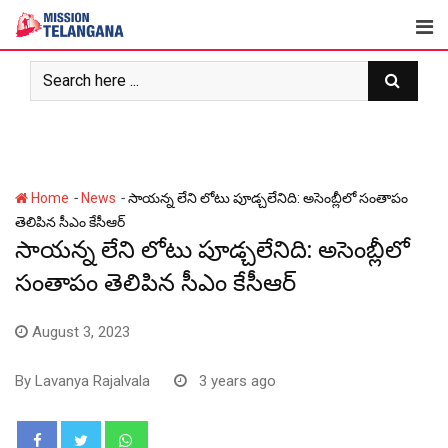
Skip
to
content
-
-
Home
News
సాయన్న లేని లోటు పూడ్చలేనిది: అసెంబ్లీలో సంతాపం
తెలిపిన సీఎం కేసీఆర్
సాయన్న లేని లోటు పూడ్చలేనిది: అసెంబ్లీలో
సంతాపం తెలిపిన సీఎం కేసీఆర్
August 3, 2023
By
Lavanya Rajalvala
3 years ago
Whatsapp