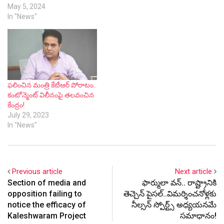
May 5, 2024
In "News"
ఫ‌లించిన మంత్రి కేటీఆర్ పోరాటం..
కంటోన్మెంట్ విలీనంపై త‌ల‌వంచిన
కేంద్రం!
July 29, 2023
In "News"
Previous article
Next article
Section of media and
ఫార్ములా వ‌న్‌.. రాష్ట్రానికి
opposition failing to
తెచ్చెన్ పైస‌ల్‌..విమ‌ర్శించ‌నోళ్ల‌కు
notice the efficacy of
నీల్స‌న్ స్పోర్ట్స్ అధ్య‌య‌న‌మే
Kaleshwaram Project
స‌మాధానం!