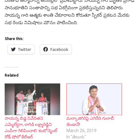
సంతాప తీర్మానాన్ని అసెంబ్లీలో ప్రవేశపెట్టారు. సాయన్న గారి మృతికి ప్రగాఢ
సానుభూతిని సంతాపాన్ని సభ ఏకగ్రీవంగా ప్రకటిస్తున్నదని తెలిపారు.
సాయన్న గారి ఆత్మకు శాంతి చేకూరాలని కోరుతూ స్పీకర్ ప్రకటన మేరకు
సభ రెండు నిమిషాలు మౌనం పాటించింది.
Share this:
Twitter
Facebook
Related
సాయన్న బిడ్డ నివేదితని
మల్కాజిగిరిపై ఎగిరేది గులాబీ
ఎమ్మెల్యేగా, రాగిడి లక్ష్మారెడ్డిని
జెండానే!
ఎంపీగా గెలిపించాలి: కంటోన్మెంట్
March 26, 2019
రోడ్ షోలో కేటీఆర్
In "తెలుగు"