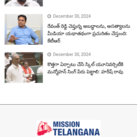
December 30, 2024
రేవంత్ రెడ్డి చెప్తున్న అబద్ధాలను, అసత్యాలను
మీడియా యథాతథంగా ప్రచురితం చేస్తుంది:
కేటీఆర్
December 30, 2024
కొత్తగా ఏర్పాటు చేసే స్కిల్ యూనివర్సిటీకి
మన్మోహన్ సింగ్ పేరు పెట్టాలి: హరీష్ రావు