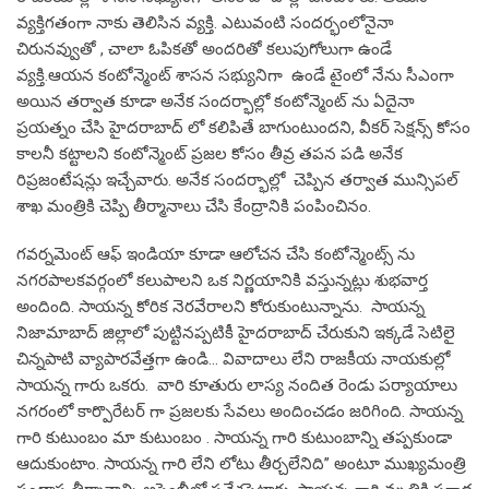
వ్యక్తిగతంగా నాకు తెలిసిన వ్యక్తి. ఎటువంటి సందర్భంలోనైనా
చిరునవ్వుతో , చాలా ఓపికతో అందరితో కలుపుగోలుగా ఉండే
వ్యక్తి.ఆయన కంటోన్మెంట్ శాసన సభ్యునిగా ఉండే టైంలో నేను సీఎంగా
అయిన తర్వాత కూడా అనేక సందర్భాల్లో కంటోన్మెంట్ ను ఏదైనా
ప్రయత్నం చేసి హైదరాబాద్ లో కలిపితే బాగుంటుందని, వీకర్ సెక్షన్స్ కోసం
కాలనీ కట్టాలని కంటోన్మెంట్ ప్రజల కోసం తీవ్ర తపన పడి అనేక
రిప్రజంటేషన్లు ఇచ్చేవారు. అనేక సందర్భాల్లో చెప్పిన తర్వాత మున్సిపల్
శాఖ మంత్రికి చెప్పి తీర్మానాలు చేసి కేంద్రానికి పంపించినం.
గవర్నమెంట్ ఆఫ్ ఇండియా కూడా ఆలోచన చేసి కంటోన్మెంట్స్ ను
నగరపాలకవర్గంలో కలుపాలని ఒక నిర్ణయానికి వస్తున్నట్లు శుభవార్త
అందింది. సాయన్న కోరిక నెరవేరాలని కోరుకుంటున్నాను. సాయన్న
నిజామాబాద్ జిల్లాలో పుట్టినప్పటికీ హైదరాబాద్ చేరుకుని ఇక్కడే సెటిలై
చిన్నపాటి వ్యాపారవేత్తగా ఉండి… వివాదాలు లేని రాజకీయ నాయకుల్లో
సాయన్న గారు ఒకరు. వారి కూతురు లాస్య నందిత రెండు పర్యాయాలు
నగరంలో కార్పొరేటర్ గా ప్రజలకు సేవలు అందించడం జరిగింది. సాయన్న
గారి కుటుంబం మా కుటుంబం . సాయన్న గారి కుటుంబాన్ని తప్పకుండా
ఆదుకుంటాం. సాయన్న గారి లేని లోటు తీర్చలేనిది’’ అంటూ ముఖ్యమంత్రి