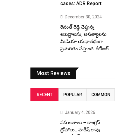
cases: ADR Report
December 30, 2024
రేవంత్ రెడ్డి చెప్తున్న
అబద్ధాలను, అసత్యాలను
మీడియా యథాతథంగా
ప్రచురితం చేస్తుంది: కేటీఆర్
Most Reviews
RECENT
POPULAR
COMMON
January 4, 2026
నదీ జలాలు – కాంగ్రెస్
ద్రోహాలు.. హరీష్ రావు