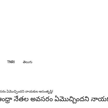
TNRI
తెలుగు
 అవ‌స‌రం ఏమొచ్చిందని నాయ‌కుల అసంతృప్తి!
.. ఆంధ్రా నేత‌ల అవ‌స‌రం ఏమొచ్చిందని నాయ