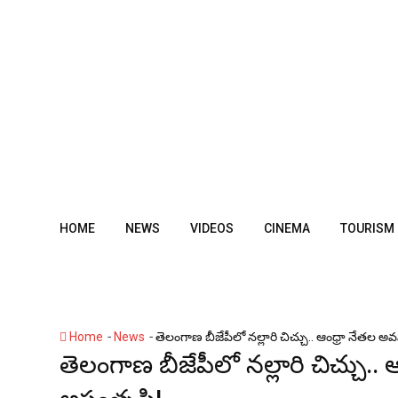
Skip
to
content
HOME
NEWS
VIDEOS
CINEMA
TOURISM
-
-
Home
News
తెలంగాణ బీజేపీలో న‌ల్లారి చిచ్చు.. ఆంధ్రా నేత‌ల
తెలంగాణ బీజేపీలో న‌ల్లారి చిచ్చు