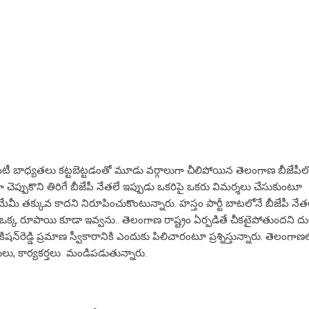
కమిటీ బాధ్య‌త‌లు క‌ట్ట‌బెట్ట‌డంతో మూడు వ‌ర్గాలుగా చీలిపోయిన తెలంగాణ బీజేపీలో 
పేరుగా చెప్పుకొని తిరిగే బీజేపీ నేత‌లే ఇప్పుడు ఒక‌రిపై ఒక‌రు విమ‌ర్శ‌లు చేసుకుంటూ
ు తామేమీ త‌క్కువ కాద‌ని నిరూపించుకొంటున్నారు. హ‌స్తం పార్టీ బాట‌లోనే బీజేపీ నేత
ఒక్క రూపాయి కూడా ఇవ్వ‌ను.. తెలంగాణ రాష్ట్రం ఏర్ప‌డితే చీక‌టైపోతుంద‌ని 
ని కిష‌న్‌రెడ్డి ప్ర‌మాణ స్వీకారానికి ఎందుకు పిలిచారంటూ ప్ర‌శ్నిస్తున్నారు. తెలంగాణ
లు, కార్య‌క‌ర్త‌లు మండిప‌డుతున్నారు.