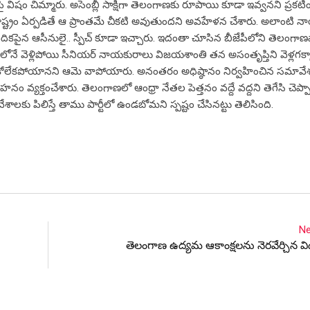
ాణ‌పై విషం చిమ్మారు. అసెంబ్లీ సాక్షిగా తెలంగాణ‌కు రూపాయి కూడా ఇవ్వ‌న‌ని ప్ర‌క‌ట
రాష్ట్రం ఏర్ప‌డితే ఆ ప్రాంత‌మే చీక‌టి అవుతుంద‌ని అవ‌హేళ‌న చేశారు. అలాంటి 
యారు. వేదిక‌పైన ఆసీనులై.. స్పీచ్ కూడా ఇచ్చారు. ఇదంతా చూసిన బీజేపీలోని తెలంగా
నే వెళ్లిపోయి సీనియ‌ర్ నాయ‌కురాలు విజ‌య‌శాంతి త‌న అసంతృప్తిని వెళ్ల‌గ‌క్క
త‌ట్టుకోలేక‌పోయాన‌ని ఆమె వాపోయారు. అనంత‌రం అధిష్ఠానం నిర్వ‌హించిన స‌మా
‌హ‌నం వ్య‌క్తంచేశారు. తెలంగాణ‌లో ఆంధ్రా నేత‌ల పెత్త‌నం వ‌ద్దే వ‌ద్ద‌ని తెగేసి చెప్
ు పిలిస్తే తాము పార్టీలో ఉండ‌బోమ‌ని స్ప‌ష్టం చేసిన‌ట్టు తెలిసింది.
Ne
తెలంగాణ ఉద్యమ ఆకాంక్షలను నెరవేర్చిన వి