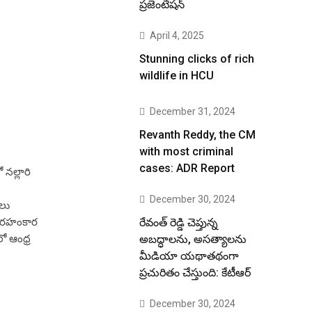
ప్రజెంటేషన్
April 4, 2025
Stunning clicks of rich
wildlife in HCU
December 31, 2024
Revanth Reddy, the CM
with most criminal
cases: ADR Report
న‌ల్లారి
December 30, 2024
‌లు
దుర‌హంకార
రేవంత్ రెడ్డి చెప్తున్న
‌లో ఆంధ్ర
అబద్ధాలను, అసత్యాలను
మీడియా యథాతథంగా
ప్రచురితం చేస్తుంది: కేటీఆర్
December 30, 2024