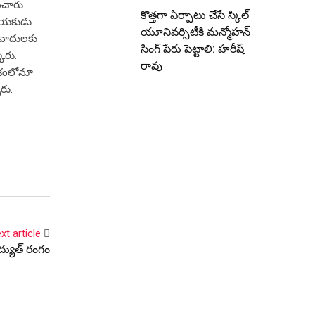
ించారు.
కొత్తగా ఏర్పాటు చేసే స్కిల్
నాయ‌కుడు
యూనివర్సిటీకి మన్మోహన్
ణ‌వాదుల‌కు
సింగ్ పేరు పెట్టాలి: హరీష్
ారు.
రావు
వేశంలోనూ
పారు.
xt article
ద్యుత్ రంగం