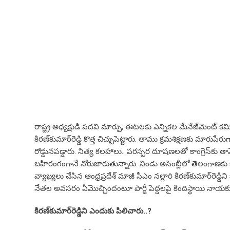
రాష్ట్ర అధ్య‌క్షుడి ప‌ద‌వి మార్పు, ఈట‌ల‌కు ఎన్నిక‌ల మేనేజ్‌మెంట్ 
కిర‌ణ్‌కుమార్‌రెడ్డి కొత్త చిచ్చుపెట్టారు. తాము క్ర‌మ‌శిక్ష‌ణ‌కు మారు
రోడ్డున‌ప‌డ్డారు. నిత్య క‌ల‌హాలు.. ప‌ర‌స్ప‌ర దూష‌ణ‌ల‌తో కాంగ్రెస్‌క
బ‌హిరంగంగానే నోరుజారుతున్నారు. నిండు అసెంబ్లీలో తెలంగాణ‌కు 
వ్యాఖ్య‌లు చేసిన ఆంధ్ర‌ప్ర‌దేశ్ మాజీ సీఎం న‌ల్లారి కిర‌ణ్‌కుమార్‌రెడ్డి
నేత‌ల అవ‌స‌రం ఏమొచ్చిందంటూ పార్టీ పెద్ద‌ల‌పై కిందిస్థాయి నాయ‌కు
కిర‌ణ్‌కుమార్‌రెడ్డిని ఎందుకు పిలిచారు..?