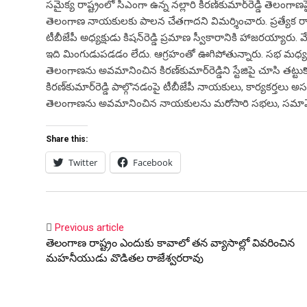
స‌మైక్య రాష్ట్రంలో సీఎంగా ఉన్న న‌ల్లారి కిర‌ణ్‌కుమార్‌రెడ్డి తెలంగ
తెలంగాణ నాయ‌కుల‌కు పాల‌న చేత‌గాద‌ని విమ‌ర్శించారు. ప్ర‌త్యేక 
టీబీజేపీ అధ్య‌క్షుడు కిష‌న్‌రెడ్డి ప్ర‌మాణ స్వీకారానికి హాజ‌ర‌య్
ఇది మింగుడుప‌డ‌డం లేదు. ఆగ్ర‌హంతో ఊగిపోతున్నారు. స‌భ మ‌ధ్య‌లో
తెలంగాణ‌ను అవ‌మానించిన కిర‌ణ్‌కుమార్‌రెడ్డిని స్టేజిపై చూసి 
కిర‌ణ్‌కుమార్‌రెడ్డి పాల్గొన‌డంపై టీబీజేపీ నాయ‌కులు, కార్య‌క‌ర్త‌లు అస
తెలంగాణ‌ను అవ‌మానించిన నాయ‌కుల‌ను మ‌రోసారి స‌భ‌లు, స‌మావేశాల‌క
Share this:
Twitter
Facebook
Previous article
తెలంగాణ రాష్ట్రం ఎందుకు కావాలో తన వ్యాసాల్లో వివరించిన
మహనీయుడు వొడితల రాజేశ్వరరావు