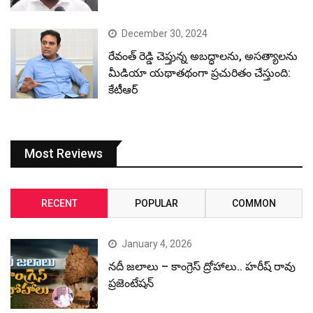
December 30, 2024
రేవంత్ రెడ్డి చెప్తున్న అబద్ధాలను, అసత్యాలను
మీడియా యథాతథంగా ప్రచురితం చేస్తుంది:
కేటీఆర్
Most Reviews
RECENT
POPULAR
COMMON
January 4, 2026
నదీ జలాలు – కాంగ్రెస్ ద్రోహాలు.. హరీష్ రావు
ప్రజెంటేషన్