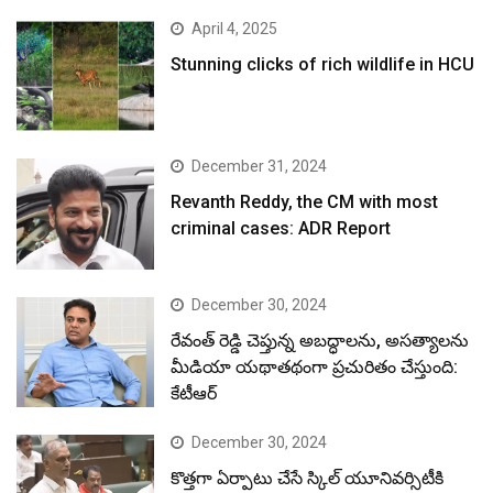
April 4, 2025
Stunning clicks of rich wildlife in HCU
December 31, 2024
Revanth Reddy, the CM with most
criminal cases: ADR Report
December 30, 2024
రేవంత్ రెడ్డి చెప్తున్న అబద్ధాలను, అసత్యాలను
మీడియా యథాతథంగా ప్రచురితం చేస్తుంది:
కేటీఆర్
December 30, 2024
కొత్తగా ఏర్పాటు చేసే స్కిల్ యూనివర్సిటీకి