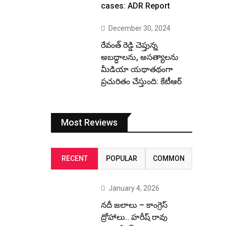
cases: ADR Report
December 30, 2024
రేవంత్ రెడ్డి చెప్తున్న
అబద్ధాలను, అసత్యాలను
మీడియా యథాతథంగా
ప్రచురితం చేస్తుంది: కేటీఆర్
Most Reviews
RECENT
POPULAR
COMMON
January 4, 2026
నదీ జలాలు – కాంగ్రెస్
ద్రోహాలు.. హరీష్ రావు