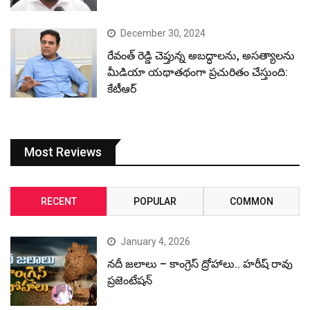
December 30, 2024
రేవంత్ రెడ్డి చెప్తున్న అబద్ధాలను, అసత్యాలను
మీడియా యథాతథంగా ప్రచురితం చేస్తుంది:
కేటీఆర్
Most Reviews
RECENT
POPULAR
COMMON
January 4, 2026
నదీ జలాలు – కాంగ్రెస్ ద్రోహాలు.. హరీష్ రావు
ప్రజెంటేషన్