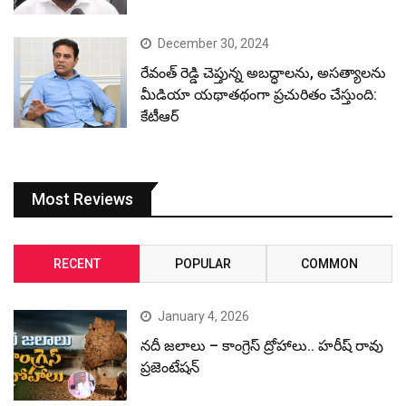
December 30, 2024
రేవంత్ రెడ్డి చెప్తున్న అబద్ధాలను, అసత్యాలను
మీడియా యథాతథంగా ప్రచురితం చేస్తుంది:
కేటీఆర్
Most Reviews
RECENT
POPULAR
COMMON
January 4, 2026
నదీ జలాలు – కాంగ్రెస్ ద్రోహాలు.. హరీష్ రావు
ప్రజెంటేషన్