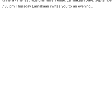
Kinnera -The last Musician alive Venue: La makaan Date: Septembe
7:30 pm Thursday Lamakaan invites you to an evening…