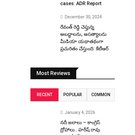
cases: ADR Report
December 30, 2024
రేవంత్ రెడ్డి చెప్తున్న
అబద్ధాలను, అసత్యాలను
మీడియా యథాతథంగా
ప్రచురితం చేస్తుంది: కేటీఆర్
Most Reviews
RECENT
POPULAR
COMMON
January 4, 2026
నదీ జలాలు – కాంగ్రెస్
ద్రోహాలు.. హరీష్ రావు