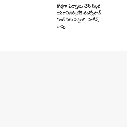
కొత్తగా ఏర్పాటు చేసే స్కిల్
యూనివర్సిటీకి మన్మోహన్
సింగ్ పేరు పెట్టాలి: హరీష్
రావు