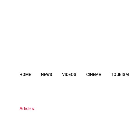
Skip
to
content
HOME
NEWS
VIDEOS
CINEMA
TOURISM
Articles