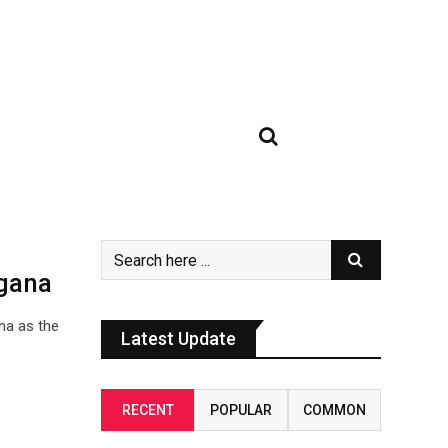
ngana
na as the
Latest Update
RECENT
POPULAR
COMMON