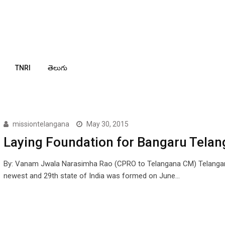
TNRI
తెలుగు
missiontelangana
May 30, 2015
Laying Foundation for Bangaru Tela
By: Vanam Jwala Narasimha Rao (CPRO to Telangana CM) Telanga
newest and 29th state of India was formed on June…