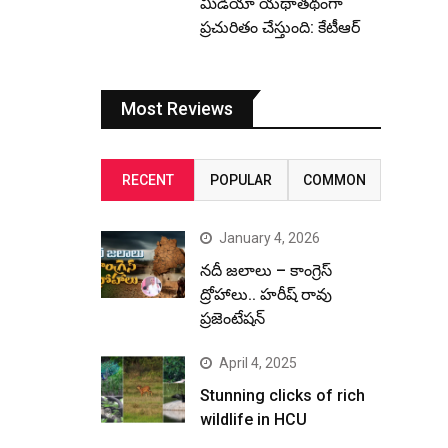
మీడియా యథాతథంగా
ప్రచురితం చేస్తుంది: కేటీఆర్
Most Reviews
RECENT
POPULAR
COMMON
January 4, 2026
నదీ జలాలు – కాంగ్రెస్
ద్రోహాలు.. హరీష్ రావు
ప్రజెంటేషన్
April 4, 2025
Stunning clicks of rich
wildlife in HCU