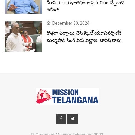
మీడియా యథాతథంగా ప్రచురితం చేస్తుంది:
కేటీఆర్
December 30, 2024
కొత్తగా ఏర్పాటు చేసే స్కిల్ యూనివర్సిటీకి
మన్మోహన్ సింగ్ పేరు పెట్టాలి: హరీష్ రావు
© Copyright Mission Telangana 2023.