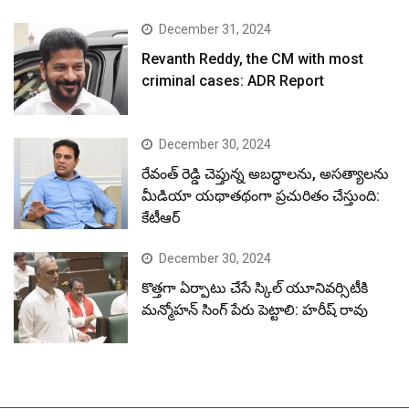
December 31, 2024
Revanth Reddy, the CM with most
criminal cases: ADR Report
December 30, 2024
రేవంత్ రెడ్డి చెప్తున్న అబద్ధాలను, అసత్యాలను
మీడియా యథాతథంగా ప్రచురితం చేస్తుంది:
కేటీఆర్
December 30, 2024
కొత్తగా ఏర్పాటు చేసే స్కిల్ యూనివర్సిటీకి
మన్మోహన్ సింగ్ పేరు పెట్టాలి: హరీష్ రావు