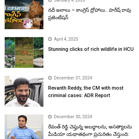
January 4, 2026
నదీ జలాలు – కాంగ్రెస్ ద్రోహాలు.. హరీష్ రావు
ప్రజెంటేషన్
April 4, 2025
Stunning clicks of rich wildlife in HCU
December 31, 2024
Revanth Reddy, the CM with most
criminal cases: ADR Report
December 30, 2024
రేవంత్ రెడ్డి చెప్తున్న అబద్ధాలను, అసత్యాలను
మీడియా యథాతథంగా ప్రచురితం చేస్తుంది: