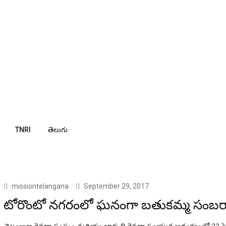
TNRI
తెలుగు
missiontelangana
September 29, 2017
టోరొంటో నగరంలో ఘనంగా బతుకమ్మ సంబర