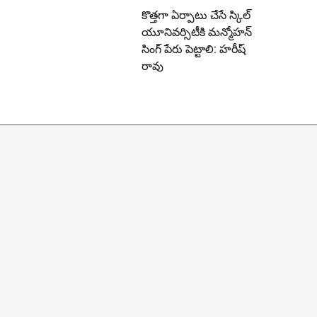
కొత్తగా ఏర్పాటు చేసే స్కిల్
యూనివర్సిటీకి మన్మోహన్
సింగ్ పేరు పెట్టాలి: హరీష్
రావు