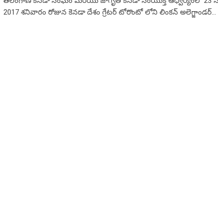
తెలంగాణ కెనడా సంఘం మరియు జాగృతి కెనడా సంయుక్త ఆధ్వర్యంలో 23 సెప
2017 శనివారం రోజున కెనడా దేశం గ్రేటర్ టోరొంటో లోని లింకన్ అలెగ్జాండర్…