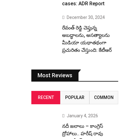
cases: ADR Report
December 30, 2024
రేవంత్ రెడ్డి చెప్తున్న
అబద్ధాలను, అసత్యాలను
మీడియా యథాతథంగా
ప్రచురితం చేస్తుంది: కేటీఆర్
Most Reviews
RECENT
POPULAR
COMMON
January 4, 2026
నదీ జలాలు – కాంగ్రెస్
ద్రోహాలు.. హరీష్ రావు