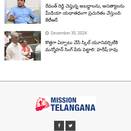
రేవంత్ రెడ్డి చెప్తున్న అబద్ధాలను, అసత్యాలను
మీడియా యథాతథంగా ప్రచురితం చేస్తుంది:
కేటీఆర్
December 30, 2024
కొత్తగా ఏర్పాటు చేసే స్కిల్ యూనివర్సిటీకి
మన్మోహన్ సింగ్ పేరు పెట్టాలి: హరీష్ రావు