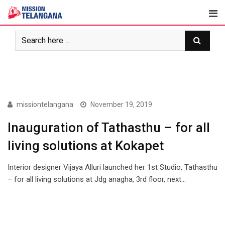
Skip
to
content
PHOTO STORY
missiontelangana
November 19, 2019
Inauguration of Tathasthu – for all
living solutions at Kokapet
Interior designer Vijaya Alluri launched her 1st Studio, Tathasthu
– for all living solutions at Jdg anagha, 3rd floor, next…