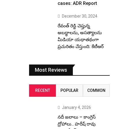
cases: ADR Report
December 30, 2024
రేవంత్ రెడ్డి చెప్తున్న
అబద్ధాలను, అసత్యాలను
మీడియా యథాతథంగా
ప్రచురితం చేస్తుంది: కేటీఆర్
Most Reviews
RECENT
POPULAR
COMMON
January 4, 2026
నదీ జలాలు – కాంగ్రెస్
ద్రోహాలు.. హరీష్ రావు