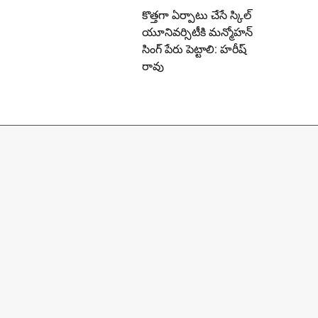
కొత్తగా ఏర్పాటు చేసే స్కిల్
యూనివర్సిటీకి మన్మోహన్
సింగ్ పేరు పెట్టాలి: హరీష్
రావు