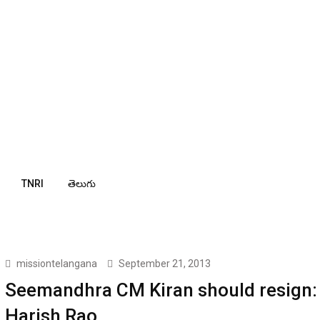
TNRI
తెలుగు
missiontelangana
September 21, 2013
Seemandhra CM Kiran should resign:
Harish Rao