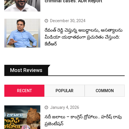
criminal cases: ADR Report
December 30, 2024
రేవంత్ రెడ్డి చెప్తున్న అబద్ధాలను, అసత్యాలను
మీడియా యథాతథంగా ప్రచురితం చేస్తుంది:
కేటీఆర్
Most Reviews
RECENT
POPULAR
COMMON
January 4, 2026
నదీ జలాలు – కాంగ్రెస్ ద్రోహాలు.. హరీష్ రావు
ప్రజెంటేషన్