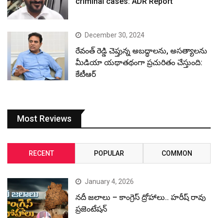
criminal cases: ADR Report
December 30, 2024
రేవంత్ రెడ్డి చెప్తున్న అబద్ధాలను, అసత్యాలను
మీడియా యథాతథంగా ప్రచురితం చేస్తుంది:
కేటీఆర్
Most Reviews
RECENT
POPULAR
COMMON
January 4, 2026
నదీ జలాలు – కాంగ్రెస్ ద్రోహాలు.. హరీష్ రావు
ప్రజెంటేషన్