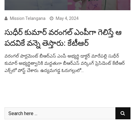
Mission Telangana
May 4, 2024
సుధీర్ కుమార్ వరంగల్ ఎంపీగా గెలిస్తే ఆ
పదవికే వన్నె తెస్తారు: కేటీఆర్
వరంగల్ పార్లమెంట్ బీఆర్ఎస్ ఎంపీ అభ్యర్థి డాక్టర్ మారేపల్లి సుధీర్
కుమార్ అభ్యర్థిత్వానికి మద్దతుగా బీఆర్ఎస్ వర్కింగ్ ప్రెసిడెంట్ కేటీఆర్
ఎక్స్‌లో పోస్ట్ చేశారు. ఉద్యమగడ్డ ఓరుగల్లులో…