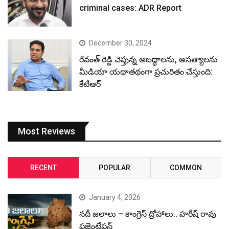
criminal cases: ADR Report
December 30, 2024
రేవంత్ రెడ్డి చెప్తున్న అబద్ధాలను, అసత్యాలను
మీడియా యథాతథంగా ప్రచురితం చేస్తుంది:
కేటీఆర్
Most Reviews
RECENT
POPULAR
COMMON
January 4, 2026
నదీ జలాలు – కాంగ్రెస్ ద్రోహాలు.. హరీష్ రావు
ప్రజెంటేషన్