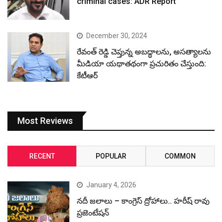
criminal cases: ADR Report
December 30, 2024
రేవంత్ రెడ్డి చెప్తున్న అబద్ధాలను, అసత్యాలను
మీడియా యథాతథంగా ప్రచురితం చేస్తుంది:
కేటీఆర్
Most Reviews
RECENT
POPULAR
COMMON
January 4, 2026
నదీ జలాలు – కాంగ్రెస్ ద్రోహాలు.. హరీష్ రావు
ప్రజెంటేషన్