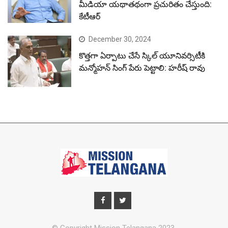
మీడియా యథాతథంగా ప్రచురితం చేస్తుంది:
కేటీఆర్
December 30, 2024
కొత్తగా ఏర్పాటు చేసే స్కిల్ యూనివర్సిటీకి
మన్మోహన్ సింగ్ పేరు పెట్టాలి: హరీష్ రావు
© Copyright Mission Telangana 2023.