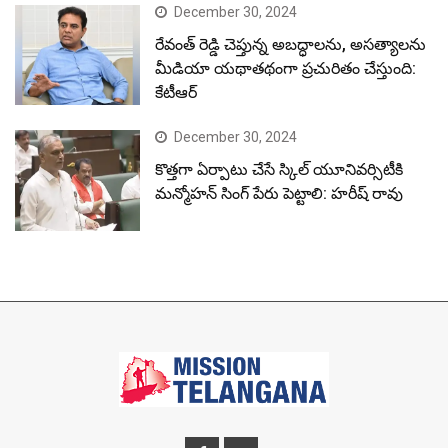
December 30, 2024
రేవంత్ రెడ్డి చెప్తున్న అబద్ధాలను, అసత్యాలను
మీడియా యథాతథంగా ప్రచురితం చేస్తుంది:
కేటీఆర్
December 30, 2024
కొత్తగా ఏర్పాటు చేసే స్కిల్ యూనివర్సిటీకి
మన్మోహన్ సింగ్ పేరు పెట్టాలి: హరీష్ రావు